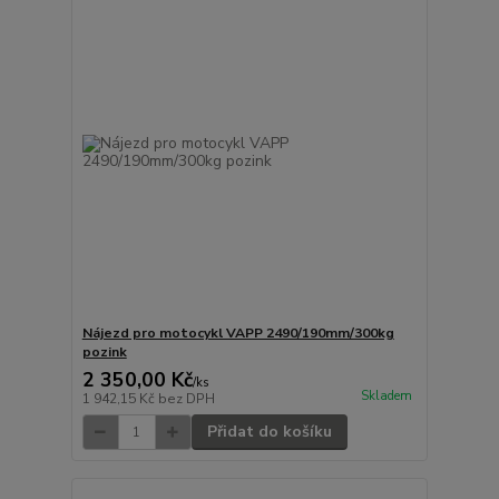
Nájezd pro motocykl VAPP 2490/190mm/300kg
pozink
2 350,00 Kč
/
ks
Skladem
1 942,15 Kč
bez DPH
Přidat do košíku