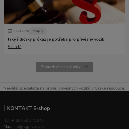
13
.
03
.
2026
Předpisy
Jaký řidičský průkaz je potřeba pro přívěsný vozík
číst celé
Zobrazit všechny články
Největší specialista na prodej přívěsných vozíků v České republice.
KONTAKT E-shop
Tel:
+420 558 341 840
Mail:
info@rajprivesu.cz