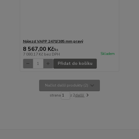
Nájezd VAPP 2470/385 mm pravý
8 567,00 Kč
/
ks
Skladem
7 080,17 Kč
bez DPH
Přidat do košíku
Načíst další produkty (2)
strana
z 2
další