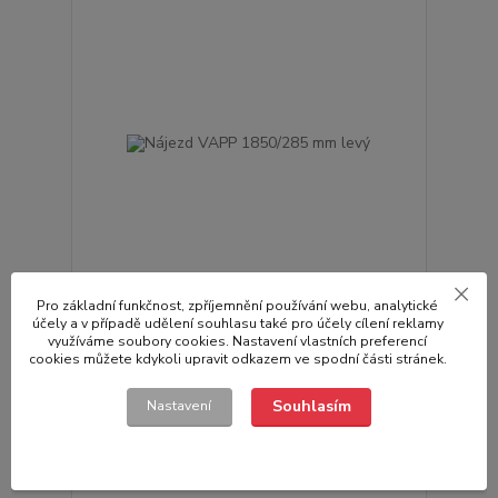
Pro základní funkčnost, zpříjemnění používání webu, analytické
Nájezd VAPP 1850/285 mm levý
účely a v případě udělení souhlasu také pro účely cílení reklamy
využíváme soubory cookies. Nastavení vlastních preferencí
4 934,00 Kč
/
ks
cookies můžete kdykoli upravit odkazem ve spodní části stránek.
Skladem
4 077,69 Kč
bez DPH
Přidat do košíku
Souhlasím
Nastavení