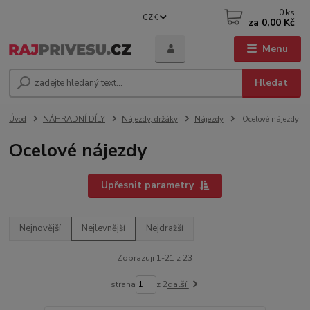
0
ks
CZK
za
0,00 Kč
Menu
Hledat
Úvod
NÁHRADNÍ DÍLY
Nájezdy, držáky
Nájezdy
Ocelové nájezdy
Ocelové nájezdy
Upřesnit parametry
Nejnovější
Nejlevnější
Nejdražší
Zobrazuji 1-21 z 23
strana
z 2
další