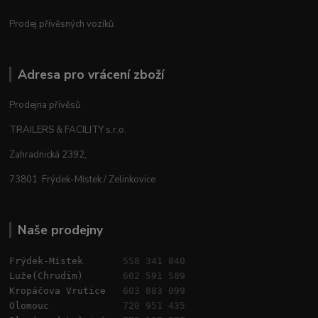
Prodej přívěsných vozíků
Adresa pro vrácení zboží
Prodejna přívěsů
TRAILERS & FACILITY s.r.o.
Zahradnická 2392,
73801 Frýdek-Místek / Zelinkovice
Naše prodejny
Frýdek-Místek       
558 341 840
Luže(Chrudim)       
602 591 589
Kropáčova Vrutice   
603 883 099
Olomouc             
720 951 435