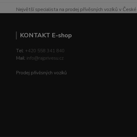
Největší specialista na prodej přívěsných vozíků v České 
KONTAKT E-shop
Tel:
+420 558 341 840
Mail:
info@rajprivesu.cz
Prodej přívěsných vozíků