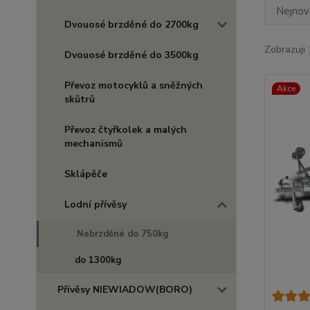
Nejnově
Dvouosé brzděné do 2700kg
Zobrazuji 
Dvouosé brzděné do 3500kg
Převoz motocyklů a sněžných
Akce
skůtrů
Převoz čtyřkolek a malých
mechanismů
Sklápěče
Lodní přívěsy
Nebrzděné do 750kg
do 1300kg
Přívěsy NIEWIADOW(BORO)