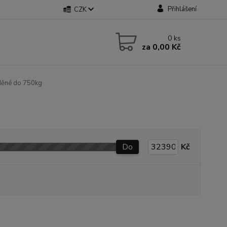
Přihlášení
CZK
0
ks
za
0,00 Kč
ěné do 750kg
Do
Kč