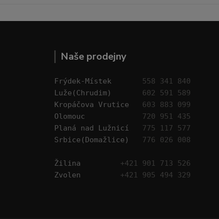
Naše prodejny
Frýdek-Místek       
558 341 840
Luže(Chrudim)       
602 591 589
Kropáčova Vrutice   
603 883 099
Olomouc             
720 951 435
Planá nad Lužnicí   
775 117 577
Srbice(Domažlice)   
776 026 008
Žilina         
+421 901 713 526
Zvolen         
+421 905 494 329