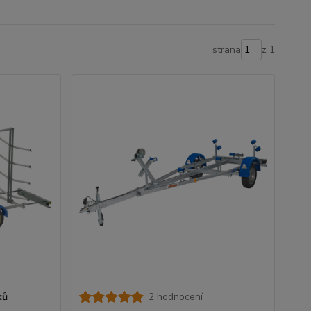
strana
z 1
ků
2 hodnocení