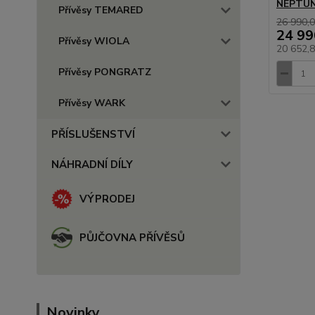
NEPTUN
Přívěsy TEMARED
26 990,0
24 99
Přívěsy WIOLA
20 652,
Přívěsy PONGRATZ
Přívěsy WARK
PŘÍSLUŠENSTVÍ
NÁHRADNÍ DÍLY
VÝPRODEJ
PŮJČOVNA PŘÍVĚSŮ
Novinky