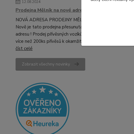
12.08.2024
Prodejna Mělník na nové adrese!
NOVÁ ADRESA PRODEJNY MĚLNÍK!
Nově je tato prodejna přesunuta na novou
adresu ! Prodej přívěsných vozíků, skladem
více než 200ks přívěsů k okamžitému ...
číst celé
Zobrazit všechny novinky