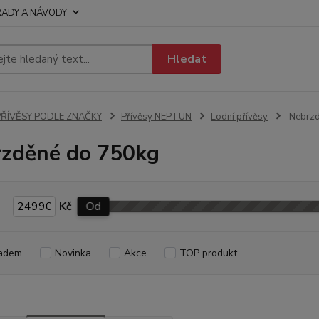
RADY A NÁVODY
Hledat
PŘÍVĚSY PODLE ZNAČKY
Přívěsy NEPTUN
Lodní přívěsy
Nebrzd
zděné do 750kg
Kč
Od
adem
Novinka
Akce
TOP produkt