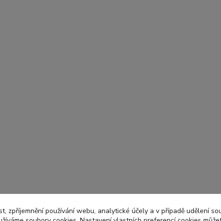
t, zpříjemnění používání webu, analytické účely a v případě udělení so
yužíváme soubory cookies. Nastavení vlastních preferencí cookies můžet