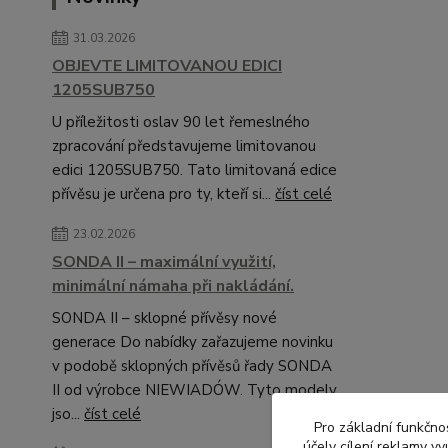
31.03.2026
OBJEVTE LIMITOVANOU EDICI
1205SUB750
U příležitosti oslav 90 let řemeslného
zpracování představujeme limitovanou
edici 1205SUB750. Tato limitovaná edice
přívěsu je určena pro ty, kteří si...
číst celé
23.02.2026
SONDA II – maximální využití,
minimální námaha při nakládání.
SONDA II – sklopné přívěsy nové
generace Do nabídky zařazujeme novinku
v podobě sklopných přívěsů řady SONDA
II od výrobce NIEWIADÓW. Tyto modely
jso...
číst celé
Pro základní funkčnos
účely cílení reklamy v