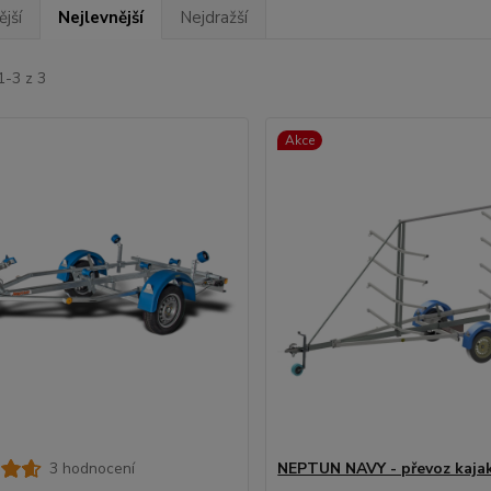
jší
Nejlevnější
Nejdražší
1-3 z 3
Akce
3 hodnocení
NEPTUN NAVY - převoz kaja