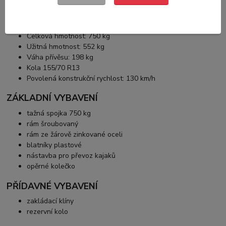
Ložná plocha: 5000 mm x 1600 mm x 1800 mm
celková výška: 2380 mm
Celková hmotnost: 750 kg
Užitná hmotnost: 552 kg
Váha přívěsu: 198 kg
Kola 155/70 R13
Povolená konstrukční rychlost: 130 km/h
ZÁKLADNÍ VYBAVENÍ
tažná spojka 750 kg
rám šroubovaný
rám ze žárově zinkované oceli
blatníky plastové
nástavba pro převoz kajaků
opěrné kolečko
PŘÍDAVNÉ VYBAVENÍ
zakládací klíny
rezervní kolo