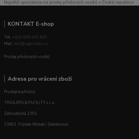
Největší specialista na prodej přívěsných vozíků v České republice.
KONTAKT E-shop
Tel:
+420 558 341 840
Mail:
info@rajprivesu.cz
Prodej přívěsných vozíků
Adresa pro vrácení zboží
Prodejna přívěsů
TRAILERS & FACILITY s.r.o.
Zahradnická 2392,
73801 Frýdek-Místek / Zelinkovice