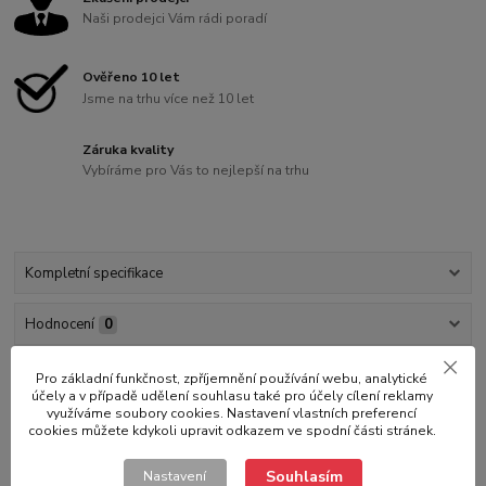
Naši prodejci Vám rádi poradí
Ověřeno 10 let
Jsme na trhu více než 10 let
Záruka kvality
Vybíráme pro Vás to nejlepší na trhu
Kompletní specifikace
Hodnocení
0
Komentáře
0
Pro základní funkčnost, zpříjemnění používání webu, analytické
účely a v případě udělení souhlasu také pro účely cílení reklamy
využíváme soubory cookies. Nastavení vlastních preferencí
cookies můžete kdykoli upravit odkazem ve spodní části stránek.
Kompletní specifikace
Souhlasím
Nastavení
Přívěsný vozík NEPTUN / TRIGANO