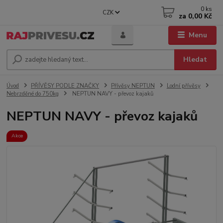
0
ks
CZK
za
0,00 Kč
Menu
Hledat
Úvod
PŘÍVĚSY PODLE ZNAČKY
Přívěsy NEPTUN
Lodní přívěsy
Nebrzděné do 750kg
NEPTUN NAVY - převoz kajaků
NEPTUN NAVY - převoz kajaků
Akce