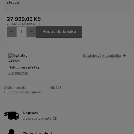
slevou
27 990,00 Kč
/
ks
23 132,23 Kč
bez DPH
Přidat do košíku
Splátková kalkulačka
Nákup na splátky
Více informací
Číslo produktu:
GN248
Hlídat cenu / dostupnost
Doprava
Doprava po celé ČR
Zkušení prodejci