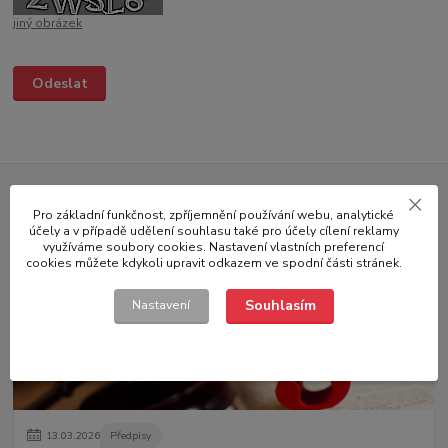
jiný obrázek
Novinky z našeho blogu
Pro základní funkčnost, zpříjemnění používání webu, analytické
účely a v případě udělení souhlasu také pro účely cílení reklamy
využíváme soubory cookies. Nastavení vlastních preferencí
cookies můžete kdykoli upravit odkazem ve spodní části stránek.
Souhlasím
Nastavení
13
.
03
.
2026
Předpisy