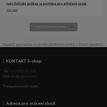
Jaký řidičský průkaz je potřeba pro přívěsný vozík
číst celé
Zobrazit všechny články
Největší specialista na prodej přívěsných vozíků v České republice.
KONTAKT E-shop
Tel:
+420 558 341 840
Mail:
info@rajprivesu.cz
Prodej přívěsných vozíků
Adresa pro vrácení zboží