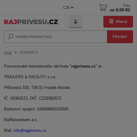
0
ks
CZK
za
0,00 Kč
Menu
Hledat
Úvod
KONTAKTY
Provozovatel internetového obchodu "
rajprivesu.cz
" je:
TRAILERS & FACILITY s.r.o.
Příborská 333,
738 01 Frýdek-Místek.
IČ: 29382572, DIČ: CZ29382572
Bankovní spojení: 6494586001/5500
Raiffeisenbank a.s.
Mail:
info@rajprivesu.cz