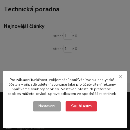
Technická poradna
Nejnovější články
strana
z 0
strana
z 0
Pro základní funkčnost, zpříjemnění používání webu, analytické
účely a v případě udělení souhlasu také pro účely cílení reklamy
Největší specialista na prodej přívěsných vozíků v České republice.
využíváme soubory cookies. Nastavení vlastních preferencí
cookies můžete kdykoli upravit odkazem ve spodní části stránek.
Souhlasím
Nastavení
KONTAKT E-shop
Tel:
+420 558 341 840
Mail:
info@rajprivesu.cz