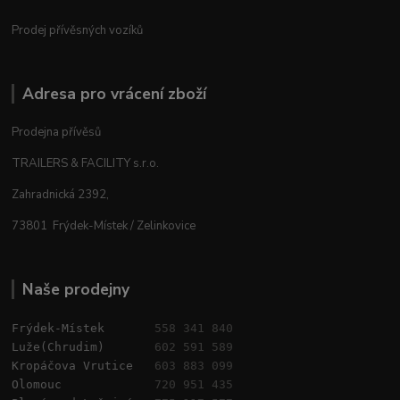
Prodej přívěsných vozíků
Adresa pro vrácení zboží
Prodejna přívěsů
TRAILERS & FACILITY s.r.o.
Zahradnická 2392,
73801 Frýdek-Místek / Zelinkovice
Naše prodejny
Frýdek-Místek       
558 341 840
Luže(Chrudim)       
602 591 589
Kropáčova Vrutice   
603 883 099
Olomouc             
720 951 435