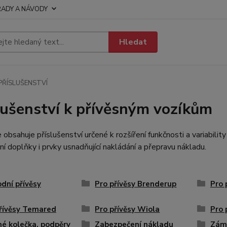
RADY A NÁVODY
Hledat
PŘÍSLUŠENSTVÍ
lušenství k přívěsným vozíkům
 obsahuje příslušenství určené k rozšíření funkčnosti a variability
ční doplňky i prvky usnadňující nakládání a přepravu nákladu.
odní přívěsy
Pro přívěsy Brenderup
Pro 
řívěsy Temared
Pro přívěsy Wiola
Pro 
é kolečka, podpěry
Zabezpečení nákladu
Zám