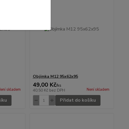
Objímka M12 95x62x95
49,00 Kč
/
ks
ení skladem
Není skladem
40,50 Kč
bez DPH
šíku
Přidat do košíku