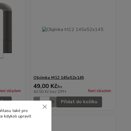
Objímka M12 145x52x145
49,00 Kč
/
ks
ení skladem
Není skladem
40,50 Kč
bez DPH
šíku
Přidat do košíku
uhlasu také pro
e kdykoli upravit