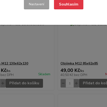
Souhlasím
Nastavení
a M12 130x62x130
Objímka M12 85x62x85
 Kč
49,00 Kč
/
ks
/
ks
Skladem
N
č
bez DPH
40,50 Kč
bez DPH
Přidat do košíku
Přidat do ko