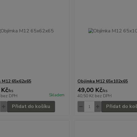
 M12 65x62x65
Objímka M12 65x102x65
 Kč
49,00 Kč
/
ks
/
ks
Skladem
č
bez DPH
40,50 Kč
bez DPH
Přidat do košíku
Přidat do ko