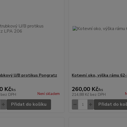
ubkový U/B protikus Pongratz
Kotevní oko, výška rámu 62
0 Kč
260,00 Kč
/
ks
/
ks
Není skladem
N
č
bez DPH
214,88 Kč
bez DPH
Přidat do košíku
Přidat do ko