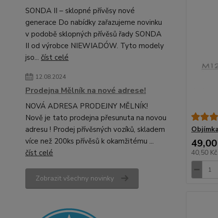
SONDA II – sklopné přívěsy nové
generace Do nabídky zařazujeme novinku
v podobě sklopných přívěsů řady SONDA
II od výrobce NIEWIADÓW. Tyto modely
jso...
číst celé
12.08.2024
Prodejna Mělník na nové adrese!
NOVÁ ADRESA PRODEJNY MĚLNÍK!
Nově je tato prodejna přesunuta na novou
adresu ! Prodej přívěsných vozíků, skladem
Objímk
více než 200ks přívěsů k okamžitému ...
49,00
číst celé
40,50 K
Zobrazit všechny novinky