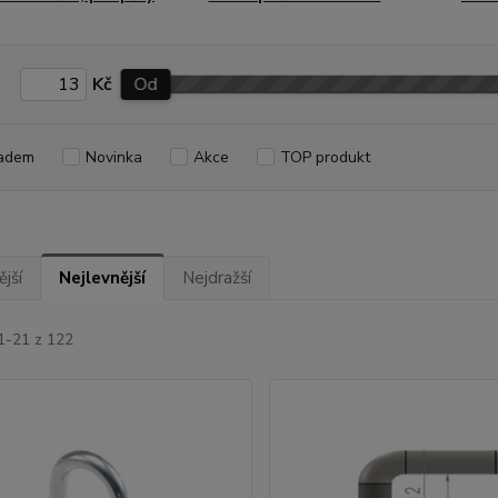
Kč
Od
adem
Novinka
Akce
TOP produkt
jší
Nejlevnější
Nejdražší
1-21 z 122