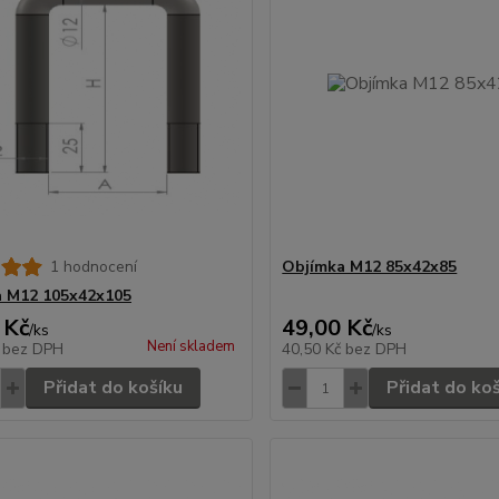
1 hodnocení
Objímka M12 85x42x85
a M12 105x42x105
 Kč
49,00 Kč
/
ks
/
ks
Není skladem
č
bez DPH
40,50 Kč
bez DPH
Přidat do košíku
Přidat do ko