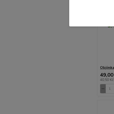
Objímk
49,00
40,50 K