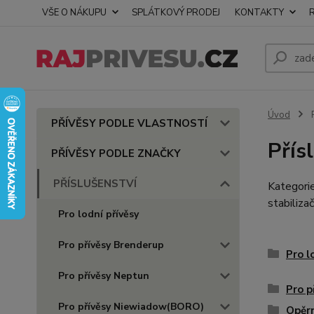
VŠE O NÁKUPU
SPLÁTKOVÝ PRODEJ
KONTAKTY
Úvod
PŘÍVĚSY PODLE VLASTNOSTÍ
Přís
PŘÍVĚSY PODLE ZNAČKY
PŘÍSLUŠENSTVÍ
Kategorie
stabiliza
Pro lodní přívěsy
Pro přívěsy Brenderup
Pro l
Pro přívěsy Neptun
Pro p
Pro přívěsy Niewiadow(BORO)
Opěrn