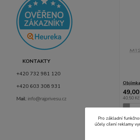
KONTAKTY
+420 732 981 120
Objímka
+420 603 308 931
49,00
40,50 K
Mail:
info@rajprivesu.cz
Pro základní funkčnos
účely cílení reklamy v