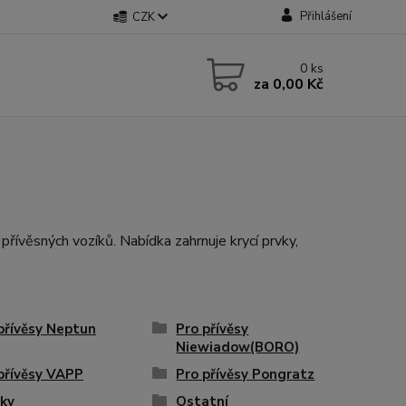
Přihlášení
CZK
0
ks
za
0,00 Kč
 přívěsných vozíků. Nabídka zahrnuje krycí prvky,
přívěsy Neptun
Pro přívěsy
Niewiadow(BORO)
přívěsy VAPP
Pro přívěsy Pongratz
ky
Ostatní