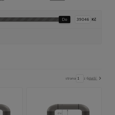
Do
Kč
strana
z 6
další