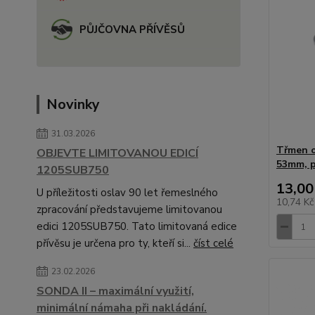
PŮJČOVNA PŘÍVĚSŮ
Novinky
31.03.2026
Třmen o
OBJEVTE LIMITOVANOU EDICÍ
53mm, p
1205SUB750
13,00
U příležitosti oslav 90 let řemeslného
10,74 K
zpracování představujeme limitovanou
edici 1205SUB750. Tato limitovaná edice
přívěsu je určena pro ty, kteří si...
číst celé
23.02.2026
SONDA II – maximální využití,
minimální námaha při nakládání.