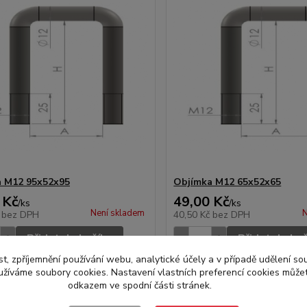
 M12 95x52x95
Objímka M12 65x52x65
 Kč
49,00 Kč
/
ks
/
ks
Není skladem
N
č
bez DPH
40,50 Kč
bez DPH
Přidat do košíku
Přidat do ko
t, zpříjemnění používání webu, analytické účely a v případě udělení so
yužíváme soubory cookies. Nastavení vlastních preferencí cookies můžet
odkazem ve spodní části stránek.