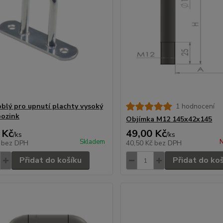
blý pro upnutí plachty vysoký
1 hodnocení
ozink
Objímka M12 145x42x145
 Kč
49,00 Kč
/
ks
/
ks
Skladem
N
č
bez DPH
40,50 Kč
bez DPH
Přidat do košíku
Přidat do ko