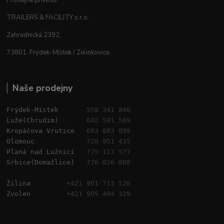
Prodejna přívěsů
TRAILERS & FACILITY s.r.o.
Zahradnická 2392,
73801 Frýdek-Místek / Zelinkovice
Naše prodejny
Frýdek-Místek       
558 341 840
Luže(Chrudim)       
602 591 589
Kropáčova Vrutice   
603 883 099
Olomouc             
720 951 435
Planá nad Lužnicí   
775 117 577
Srbice(Domažlice)   
776 026 008
Žilina         
+421 901 713 526
Zvolen         
+421 905 494 329