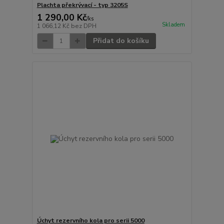
Plachta překrývací - typ 3205S
1 290,00 Kč
/
ks
Skladem
1 066,12 Kč
bez DPH
Přidat do košíku
Úchyt rezervního kola pro serii 5000