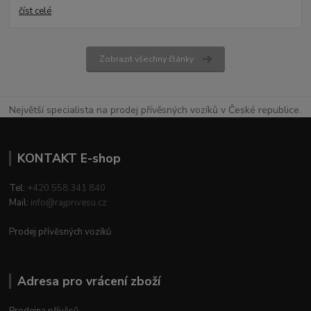
číst celé
Zobrazit všechny články
Největší specialista na prodej přívěsných vozíků v České republice.
KONTAKT E-shop
Tel:
+420 558 341 840
Mail:
info@rajprivesu.cz
Prodej přívěsných vozíků
Adresa pro vrácení zboží