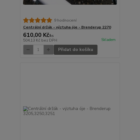
9 hodnocení
Centrální držák - výztuha óje - Brenderup 2270
610,00 Kč
/
ks
Skladem
504,13 Kč
bez DPH
Přidat do košíku