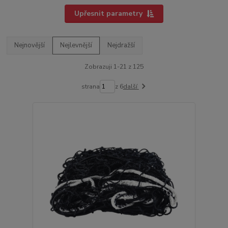
Upřesnit parametry
Nejnovější
Nejlevnější
Nejdražší
Zobrazuji 1-21 z 125
strana
z 6
další