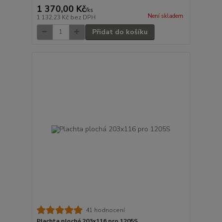
1 370,00 Kč
/
ks
Není skladem
1 132,23 Kč
bez DPH
Přidat do košíku
41 hodnocení
Plachta plochá 203x116 pro 1205S