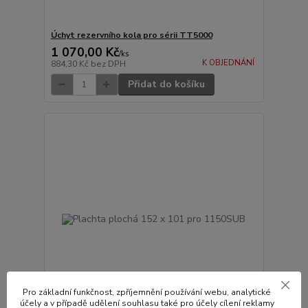
Úchyt rezervního kola pro sérii TT5000
1 070,00 Kč
/
ks
K OBJEDNÁNÍ
884,30 Kč
bez DPH
Přidat do košíku
Pro základní funkčnost, zpříjemnění používání webu, analytické
účely a v případě udělení souhlasu také pro účely cílení reklamy