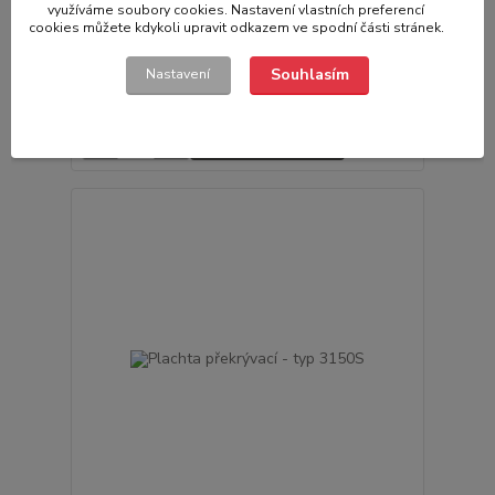
využíváme soubory cookies. Nastavení vlastních preferencí
cookies můžete kdykoli upravit odkazem ve spodní části stránek.
2 hodnocení
Plachta plochá 152 x 101 pro 1150SUB
Souhlasím
Nastavení
1 090,00 Kč
/
ks
Skladem
900,83 Kč
bez DPH
Přidat do košíku