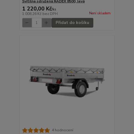
Svítilna sdružená RADEX 8500, levá
1 220,00 Kč
/
ks
Není skladem
1 008,26 Kč
bez DPH
Přidat do košíku
4 hodnocení