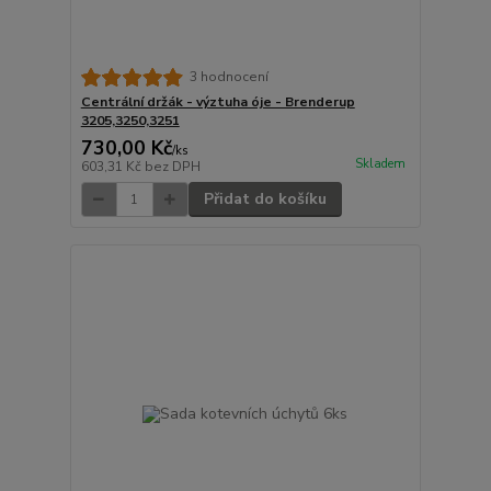
3 hodnocení
Centrální držák - výztuha óje - Brenderup
3205,3250,3251
730,00 Kč
/
ks
Skladem
603,31 Kč
bez DPH
Přidat do košíku