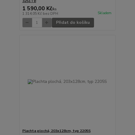
3251TB
1 590,00 Kč
/
ks
Skladem
1 314,05 Kč
bez DPH
Přidat do košíku
Plachta plochá, 203x128cm, typ 2205S