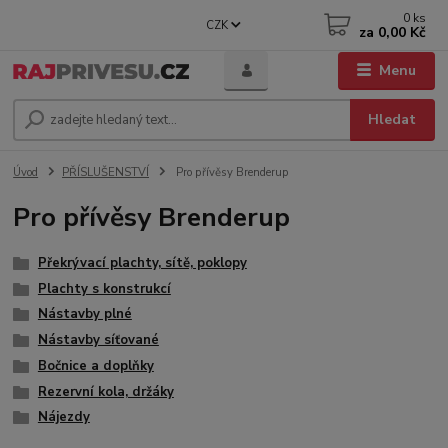
0
ks
CZK
za
0,00 Kč
Menu
Hledat
Úvod
PŘÍSLUŠENSTVÍ
Pro přívěsy Brenderup
Pro přívěsy Brenderup
Překrývací plachty, sítě, poklopy
Plachty s konstrukcí
Nástavby plné
Nástavby síťované
Bočnice a doplňky
Rezervní kola, držáky
Nájezdy