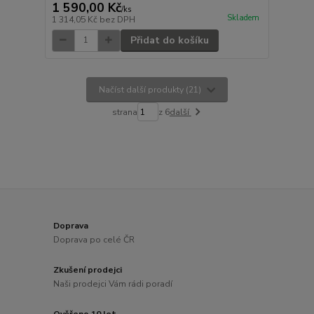
1 590,00 Kč
/
ks
Skladem
1 314,05 Kč
bez DPH
Přidat do košíku
Načíst další produkty (21)
strana
z 6
další
Doprava
Doprava po celé ČR
Zkušení prodejci
Naši prodejci Vám rádi poradí
Ověřeno 10 let