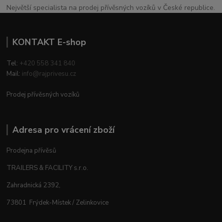
Největší specialista na prodej přívěsných vozíků v České republice.
KONTAKT E-shop
Tel:
+420 558 341 840
Mail:
info@rajprivesu.cz
Prodej přívěsných vozíků
Adresa pro vrácení zboží
Prodejna přívěsů
TRAILERS & FACILITY s.r.o.
Zahradnická 2392,
73801 Frýdek-Místek / Zelinkovice