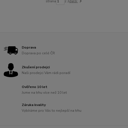
strana
z 3
další
Doprava
Doprava po celé ČR
Zkušení prodejci
Naši prodejci Vám rádi poradí
Ověřeno 10 let
Jsme na trhu více než 10 let
Záruka kvality
Vybíráme pro Vás to nejlepší na trhu