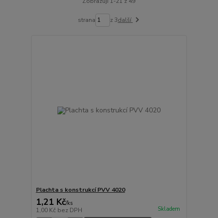
Zobrazuji 1-21 z 49
strana
z 3
další
Plachta s konstrukcí PVV 4020
1,21 Kč
/
ks
Skladem
1,00 Kč
bez DPH