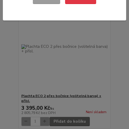
Plachta ECO 2 přes bočnice (volitelná barva) +
přísl.
3 395,00 Kč
/
ks
Není skladem
2 805,79 Kč
bez DPH
Přidat do košíku