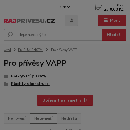
0
ks
CZK
za
0,00 Kč
Menu
Hledat
Úvod
PŘÍSLUŠENSTVÍ
Pro přívěsy VAPP
Pro přívěsy VAPP
Překrývací plachty
Plachty s konstrukcí
Upřesnit parametry
Nejnovější
Nejlevnější
Nejdražší