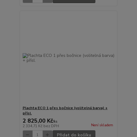
Plachta ECO 1 přes bočnice (volitelná barva) +
přísl.
2 825,00 Kč
/
ks
Není skladem
2 334,71 Kč
bez DPH
Přidat do košíku