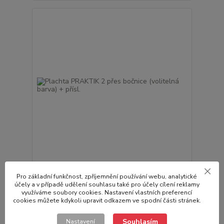
Plachta PRAKTIK 2 přes bočnice (volitelná barva)
+ přísl.
Pro základní funkčnost, zpříjemnění používání webu, analytické
účely a v případě udělení souhlasu také pro účely cílení reklamy
3 359,00 Kč
/
ks
využíváme soubory cookies. Nastavení vlastních preferencí
Není skladem
2 776,03 Kč
bez DPH
cookies můžete kdykoli upravit odkazem ve spodní části stránek.
Přidat do košíku
Souhlasím
Nastavení