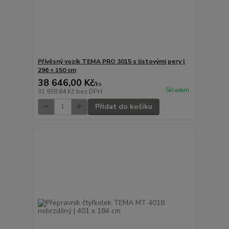
Přívěsný vozík TEMA PRO 3015 s listovými pery |
296 × 150 cm
38 646,00 Kč
/
ks
Skladem
31 938,84 Kč
bez DPH
Přidat do košíku