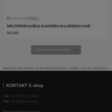
13
.
03
.
2026
Předpisy
Jaký řidičský průkaz je potřeba pro přívěsný vozík
číst celé
Zobrazit všechny články
Největší specialista na prodej přívěsných vozíků v České republice.
KONTAKT E-shop
Tel:
+420 558 341 840
Mail:
info@rajprivesu.cz