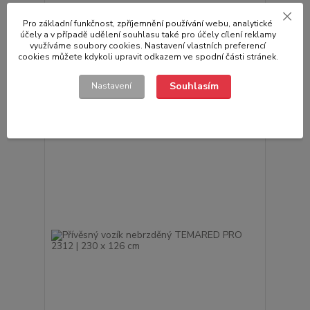
Pro základní funkčnost, zpříjemnění používání webu, analytické
1 hodnocení
účely a v případě udělení souhlasu také pro účely cílení reklamy
Sklopný přívěsný vozík TEMARED ECO 2612 KIPP |
využíváme soubory cookies. Nastavení vlastních preferencí
264 x 126 cm
cookies můžete kdykoli upravit odkazem ve spodní části stránek.
22 293,00 Kč
/
ks
Skladem
18 423,97 Kč
bez DPH
Souhlasím
Nastavení
Přidat do košíku