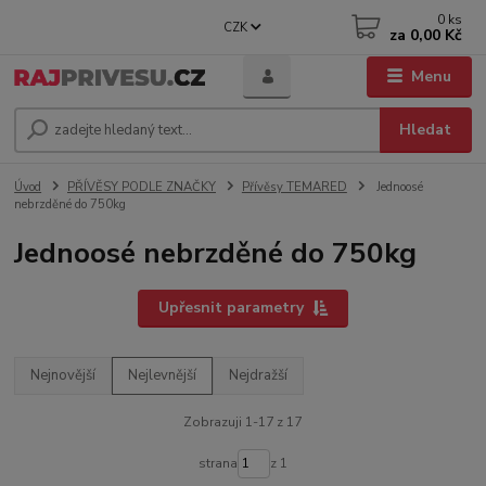
0
ks
CZK
za
0,00 Kč
Menu
Hledat
Úvod
PŘÍVĚSY PODLE ZNAČKY
Přívěsy TEMARED
Jednoosé
nebrzděné do 750kg
Jednoosé nebrzděné do 750kg
Upřesnit parametry
Nejnovější
Nejlevnější
Nejdražší
Zobrazuji 1-17 z 17
strana
z 1