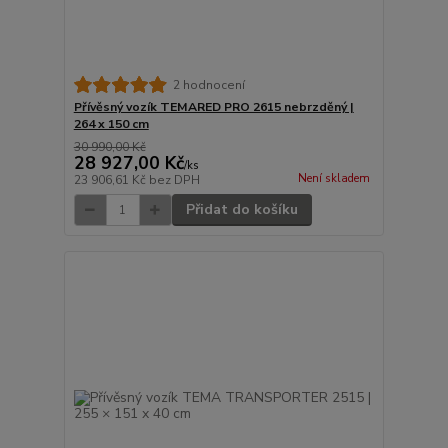
2 hodnocení
Přívěsný vozík TEMARED PRO 2615 nebrzděný |
264 x 150 cm
30 990,00 Kč
28 927,00 Kč
/
ks
Není skladem
23 906,61 Kč
bez DPH
Přidat do košíku