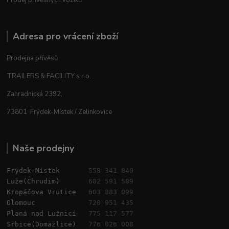
Prodej přívěsných vozíků
Adresa pro vrácení zboží
Prodejna přívěsů
TRAILERS & FACILITY s.r.o.
Zahradnická 2392,
73801 Frýdek-Místek / Zelinkovice
Naše prodejny
Frýdek-Místek       
558 341 840
Luže(Chrudim)       
602 591 589
Kropáčova Vrutice   
603 883 099
Olomouc             
720 951 435
Planá nad Lužnicí   
775 117 577
Srbice(Domažlice)   
776 026 008