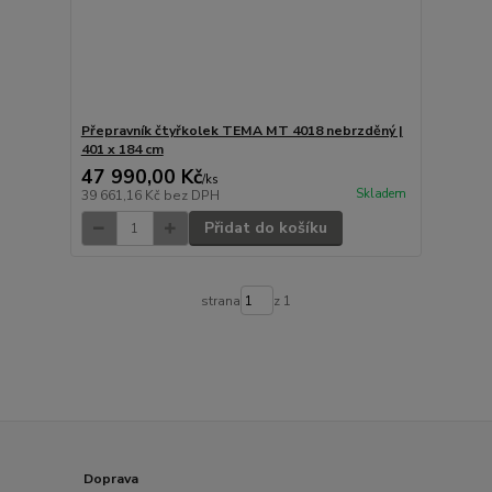
Přepravník čtyřkolek TEMA MT 4018 nebrzděný |
401 x 184 cm
47 990,00 Kč
/
ks
Skladem
39 661,16 Kč
bez DPH
Přidat do košíku
strana
z 1
Doprava