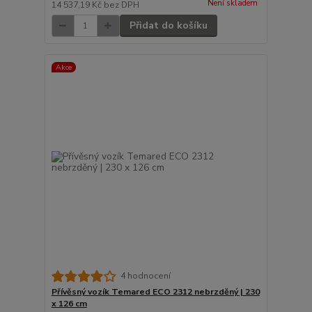
Není skladem
14 537,19 Kč
bez DPH
Přidat do košíku
Akce
4 hodnocení
Přívěsný vozík Temared ECO 2312 nebrzděný | 230
x 126 cm