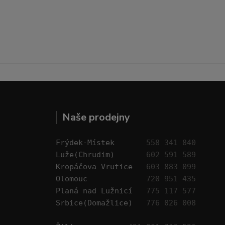
Naše prodejny
Frýdek-Místek       
558 341 840
Luže(Chrudim)       
602 591 589
Kropáčova Vrutice   
603 883 099
Olomouc             
720 951 435
Planá nad Lužnicí   
775 117 577
Srbice(Domažlice)   
776 026 008