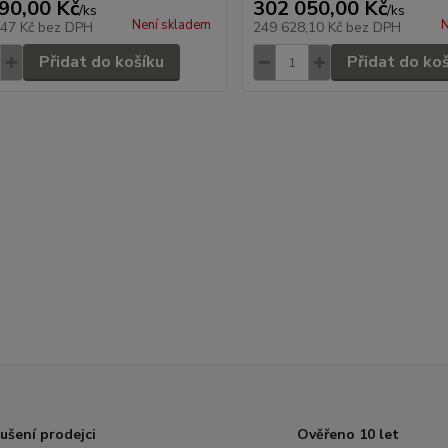
90,00 Kč
302 050,00 Kč
/
ks
/
ks
Není skladem
N
,47 Kč
bez DPH
249 628,10 Kč
bez DPH
Přidat do košíku
Přidat do ko
ušení prodejci
Ověřeno 10 let