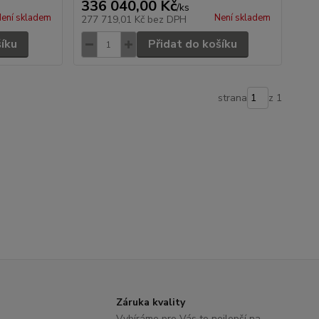
336 040,00 Kč
/
ks
ení skladem
Není skladem
277 719,01 Kč
bez DPH
šíku
Přidat do košíku
strana
z 1
Záruka kvality
Vybíráme pro Vás to nejlepší na