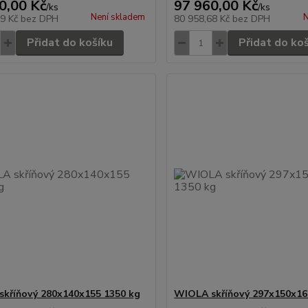
0,00 Kč
97 960,00 Kč
/
ks
/
ks
Není skladem
N
39 Kč
bez DPH
80 958,68 Kč
bez DPH
Přidat do košíku
Přidat do ko
kříňový 280x140x155 1350 kg
WIOLA skříňový 297x150x16