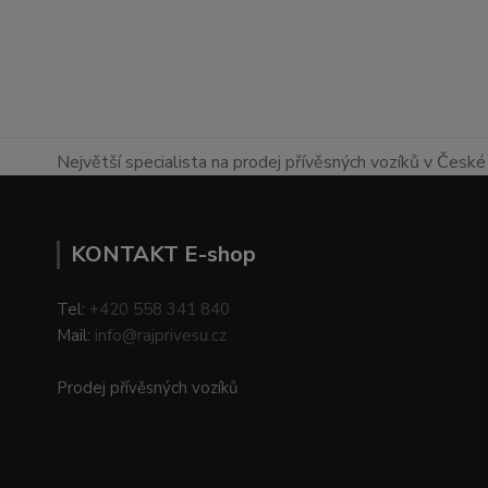
Největší specialista na prodej přívěsných vozíků v České 
KONTAKT E-shop
Tel:
+420 558 341 840
Mail:
info@rajprivesu.cz
Prodej přívěsných vozíků