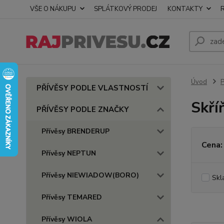
VŠE O NÁKUPU
SPLÁTKOVÝ PRODEJ
KONTAKTY
Úvod
PŘÍVĚSY PODLE VLASTNOSTÍ
Skří
PŘÍVĚSY PODLE ZNAČKY
Přívěsy BRENDERUP
Cena:
Přívěsy NEPTUN
Přívěsy NIEWIADOW(BORO)
Skl
Přívěsy TEMARED
Přívěsy WIOLA