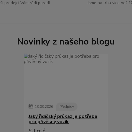
ši prodejci Vám rádi poradí
Jsme na trhu více než 1
Novinky z našeho blogu
13
.
03
.
2026
Předpisy
Jaký řidičský průkaz je potřeba
pro přívěsný vozík
číst celé