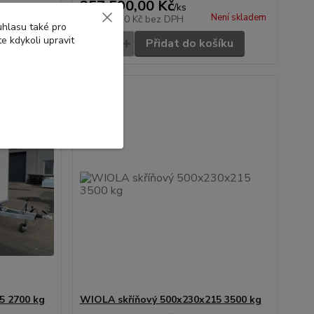
257 590,00 Kč
/
ks
ení skladem
Není skladem
212 884,30 Kč
bez DPH
uhlasu také pro
e kdykoli upravit
šíku
Přidat do košíku
5 2700 kg
WIOLA skříňový 500x230x215 3500 kg