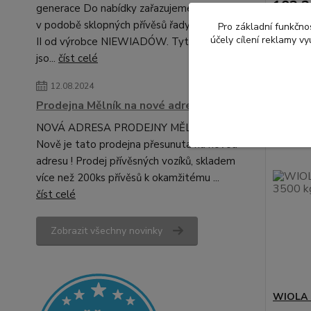
182 2
generace Do nabídky zařazujeme novinku
150 578
v podobě sklopných přívěsů řady SONDA
Pro základní funkčnos
účely cílení reklamy v
II od výrobce NIEWIADÓW. Tyto modely
jso...
číst celé
12.08.2024
Prodejna Mělník na nové adrese!
NOVÁ ADRESA PRODEJNY MĚLNÍK!
Nově je tato prodejna přesunuta na novou
adresu ! Prodej přívěsných vozíků, skladem
více než 200ks přívěsů k okamžitému ...
číst celé
Zobrazit všechny novinky
WIOLA s