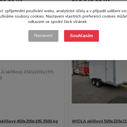
00,00 Kč
218 040,00 Kč
/
ks
/
ks
Není skladem
N
,51 Kč
bez DPH
180 198,35 Kč
bez DPH
t, zpříjemnění používání webu, analytické účely a v případě udělení so
yužíváme soubory cookies. Nastavení vlastních preferencí cookies můžet
Přidat do košíku
Přidat do ko
odkazem ve spodní části stránek.
Souhlasím
Nastavení
kříňový 450x200x195 3500 kg
WIOLA skříňový 500x230x21