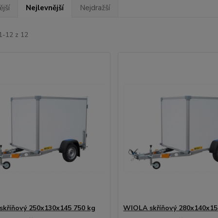
jší
Nejlevnější
Nejdražší
1-12 z 12
kříňový 250x130x145 750 kg
WIOLA skříňový 280x140x15