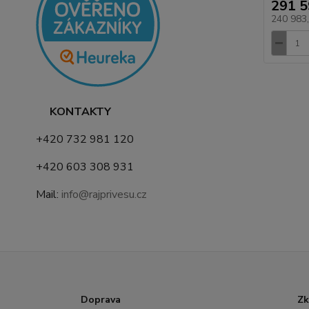
291 5
240 983
KONTAKTY
+420 732 981 120
+420 603 308 931
Mail:
info@rajprivesu.cz
Doprava
Zk