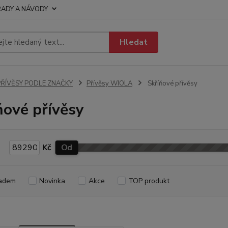
RADY A NÁVODY
Hledat
PŘÍVĚSY PODLE ZNAČKY
Přívěsy WIOLA
Skříňové přívěsy
ňové přívěsy
Kč
Od
adem
Novinka
Akce
TOP produkt