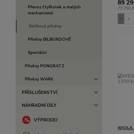
89 29
Převoz čtyřkolek a malých
73 793,
mechanismů
Skříňové přívěsy
Přívěsy BILBORDOVÉ
Speciální
Přívěsy PONGRATZ
Přívěsy WARK
PŘÍSLUŠENSTVÍ
NÁHRADNÍ DÍLY
VÝPRODEJ
WIOLA s