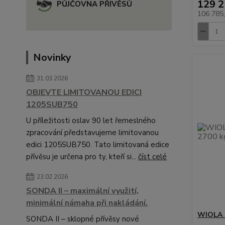
129 2
PŮJČOVNA PŘÍVĚSŮ
106 785
Novinky
31.03.2026
OBJEVTE LIMITOVANOU EDICI
1205SUB750
U příležitosti oslav 90 let řemeslného
zpracování představujeme limitovanou
edici 1205SUB750. Tato limitovaná edice
přívěsu je určena pro ty, kteří si...
číst celé
23.02.2026
SONDA II – maximální využití,
minimální námaha při nakládání.
WIOLA s
SONDA II – sklopné přívěsy nové