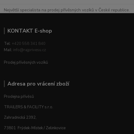
Největší specialista na prodej přívěsných vozíků v České republice.
KONTAKT E-shop
Tel:
+420 558 341 840
Mail:
info@rajprivesu.cz
Prodej přívěsných vozíků
Adresa pro vrácení zboží
Prodejna přívěsů
TRAILERS & FACILITY s.r.o.
Zahradnická 2392,
73801 Frýdek-Místek / Zelinkovice