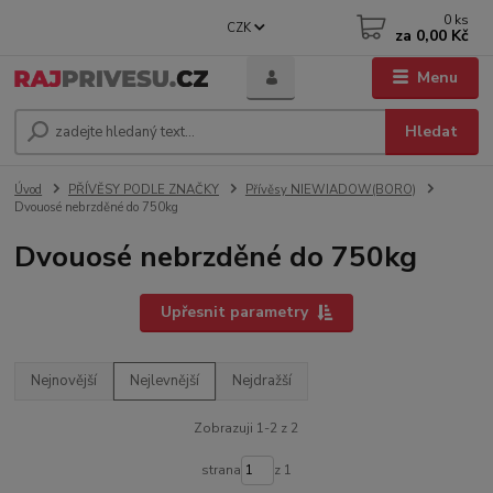
0
ks
CZK
za
0,00 Kč
Menu
Hledat
Úvod
PŘÍVĚSY PODLE ZNAČKY
Přívěsy NIEWIADOW(BORO)
Dvouosé nebrzděné do 750kg
Dvouosé nebrzděné do 750kg
Upřesnit parametry
Nejnovější
Nejlevnější
Nejdražší
Zobrazuji 1-2 z 2
strana
z 1