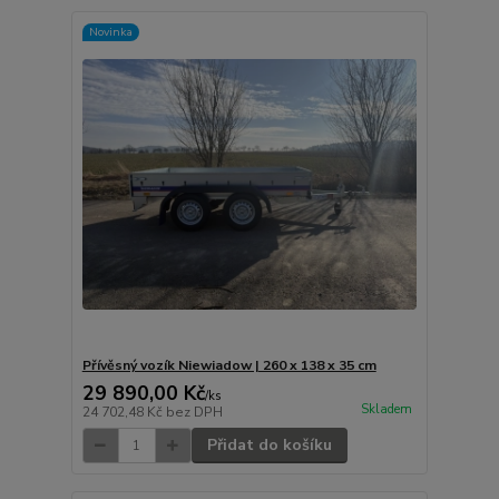
Novinka
Přívěsný vozík Niewiadow | 260 x 138 x 35 cm
29 890,00 Kč
/
ks
Skladem
24 702,48 Kč
bez DPH
Přidat do košíku