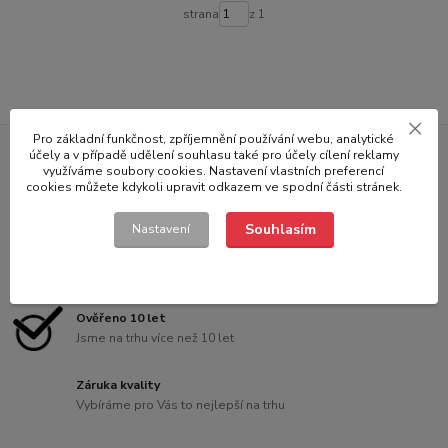
strana
z 1
Pro základní funkčnost, zpříjemnění používání webu, analytické
účely a v případě udělení souhlasu také pro účely cílení reklamy
využíváme soubory cookies. Nastavení vlastních preferencí
Doprava
cookies můžete kdykoli upravit odkazem ve spodní části stránek.
Doprava po celé ČR
Souhlasím
Nastavení
Zkušení prodejci
Naši prodejci Vám rádi poradí
Ověřeno 10 let
Jsme na trhu více než 10 let
Záruka kvality
Vybíráme pro Vás to nejlepší na trhu