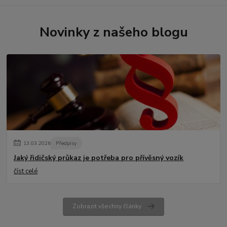
Novinky z našeho blogu
13
.
03
.
2026
Předpisy
Jaký řidičský průkaz je potřeba pro přívěsný vozík
číst celé
Zobrazit všechny články