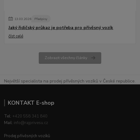
13
.
03
.
2026
Předpisy
Jaký řidičský průkaz je potřeba pro přívěsný vozík
číst celé
Zobrazit všechny články
Největší specialista na prodej přívěsných vozíků v České republice.
KONTAKT E-shop
Tel:
+420 558 341 840
Mail:
info@rajprivesu.cz
Prodej přívěsných vozíků