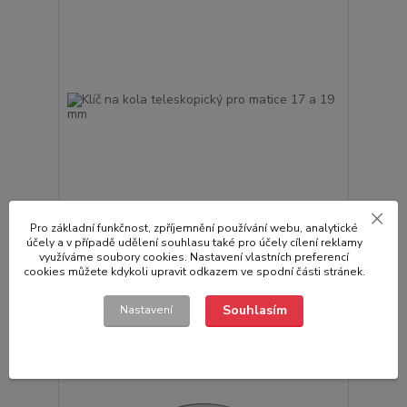
Pro základní funkčnost, zpříjemnění používání webu, analytické
účely a v případě udělení souhlasu také pro účely cílení reklamy
Klíč na kola teleskopický pro matice 17 a 19 mm
využíváme soubory cookies. Nastavení vlastních preferencí
cookies můžete kdykoli upravit odkazem ve spodní části stránek.
223,00 Kč
/
ks
Není skladem
184,30 Kč
bez DPH
Souhlasím
Nastavení
Přidat do košíku