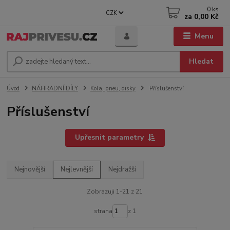
0
ks
CZK
za
0,00 Kč
Menu
Hledat
Úvod
NÁHRADNÍ DÍLY
Kola, pneu, disky
Příslušenství
Příslušenství
Upřesnit parametry
Nejnovější
Nejlevnější
Nejdražší
Zobrazuji 1-21 z 21
strana
z 1