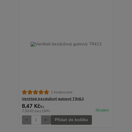
1 hodnocení
Ventilek bezdušový gumový TR413
8,47 Kč
/
ks
Skladem
7,00 Kč
bez DPH
Přidat do košíku