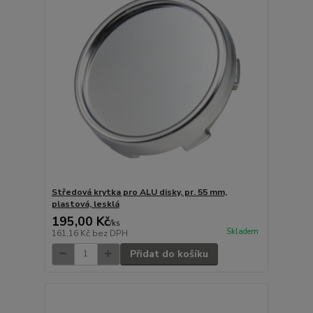
Středová krytka pro ALU disky, pr. 55 mm,
plastová, lesklá
195,00 Kč
/
ks
Skladem
161,16 Kč
bez DPH
Přidat do košíku