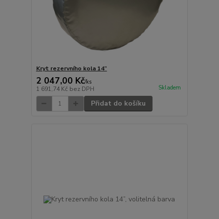
Kryt rezervního kola 14”
2 047,00 Kč
/
ks
Skladem
1 691,74 Kč
bez DPH
Přidat do košíku