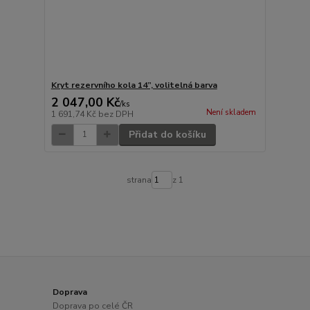
Kryt rezervního kola 14”, volitelná barva
2 047,00 Kč
/
ks
Není skladem
1 691,74 Kč
bez DPH
Přidat do košíku
strana
z 1
Doprava
Doprava po celé ČR