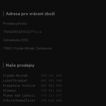
Adresa pro vrácení zboží
Prodejna přívěsů
TRAILERS & FACILITY s.r.o.
Zahradnická 2392,
73801 Frýdek-Místek / Zelinkovice
Naše prodejny
Frýdek-Místek       
558 341 840
Luže(Chrudim)       
602 591 589
Kropáčova Vrutice   
603 883 099
Olomouc             
720 951 435
Planá nad Lužnicí   
775 117 577
Srbice(Domažlice)   
776 026 008