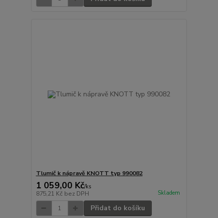
Tlumič k nápravě KNOTT typ 990082
1 059,00 Kč
/
ks
Skladem
875,21 Kč
bez DPH
Přidat do košíku