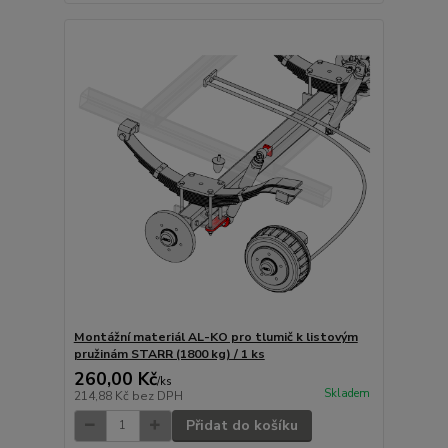
Montážní materiál AL-KO pro tlumič k listovým
pružinám STARR (1800 kg) / 1 ks
260,00 Kč
/
ks
Skladem
214,88 Kč
bez DPH
Přidat do košíku