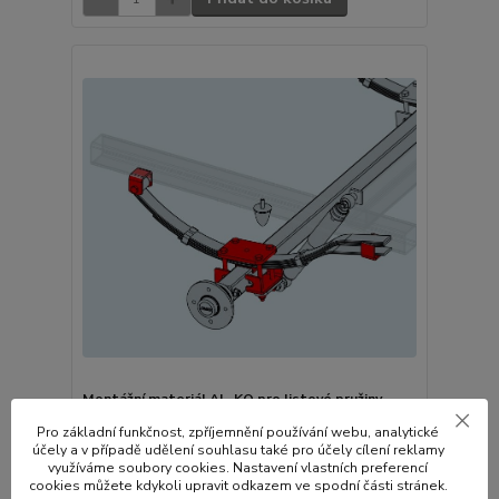
Montážní materiál AL-KO pro listové pružiny
STARR ( 750 kg) / 1 ks
Pro základní funkčnost, zpříjemnění používání webu, analytické
947,00 Kč
účely a v případě udělení souhlasu také pro účely cílení reklamy
Skladem
782,64 Kč
bez DPH
využíváme soubory cookies. Nastavení vlastních preferencí
cookies můžete kdykoli upravit odkazem ve spodní části stránek.
Přidat do košíku