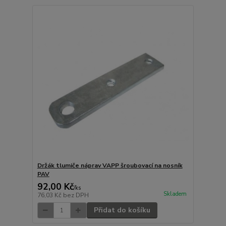
Držák tlumiče náprav VAPP šroubovací na nosník
PAV
92,00 Kč
/
ks
Skladem
76,03 Kč
bez DPH
Přidat do košíku