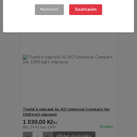
Souhlasím
Nastavení
Tlumič k nápravě AL-KO Universal Compact (do
1500 kg/1 náprava)
1 030,00 Kč
/
ks
Skladem
851,24 Kč
bez DPH
Přidat do košíku