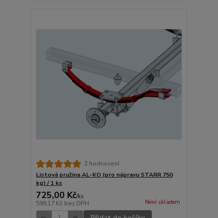
2 hodnocení
Listová pružina AL-KO (pro nápravu STARR 750
kg) / 1 ks
725,00 Kč
/
ks
Není skladem
599,17 Kč
bez DPH
Přidat do košíku