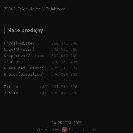
73801 Frýdek-Místek / Zelinkovice
Naše prodejny
Frýdek-Místek       
558 341 840
Luže(Chrudim)       
602 591 589
Kropáčova Vrutice   
603 883 099
Olomouc             
720 951 435
Planá nad Lužnicí   
775 117 577
Srbice(Domažlice)   
776 026 008
Žilina         
+421 901 713 526
Zvolen         
+421 905 494 329
RAJPRIVESU 2026
Vytvořeno na
Eshop-rychle.cz