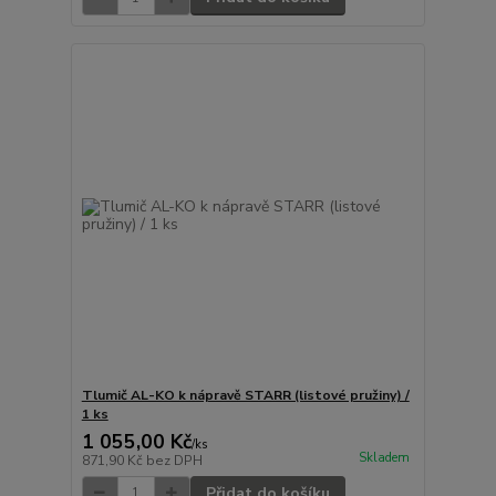
Tlumič AL-KO k nápravě STARR (listové pružiny) /
1 ks
1 055,00 Kč
/
ks
Skladem
871,90 Kč
bez DPH
Přidat do košíku