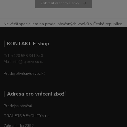
Zobrazit všechny články
Největší specialista na prodej přívěsných vozíků v České republice.
KONTAKT E-shop
Tel:
+420 558 341 840
Mail:
info@rajprivesu.cz
Prodej přívěsných vozíků
Adresa pro vrácení zboží
Prodejna přívěsů
TRAILERS & FACILITY s.r.o.
Zahradnická 2392,