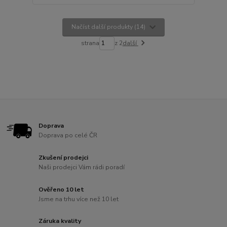
Načíst další produkty (14)
strana
z 2
další
Doprava
Doprava po celé ČR
Zkušení prodejci
Naši prodejci Vám rádi poradí
Ověřeno 10 let
Jsme na trhu více než 10 let
Záruka kvality