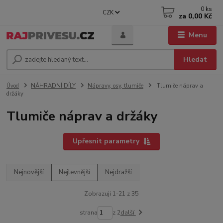
0
ks
CZK
za
0,00 Kč
Menu
Hledat
Úvod
NÁHRADNÍ DÍLY
Nápravy, osy, tlumiče
Tlumiče náprav a
držáky
Tlumiče náprav a držáky
Upřesnit parametry
Nejnovější
Nejlevnější
Nejdražší
Zobrazuji 1-21 z 35
strana
z 2
další