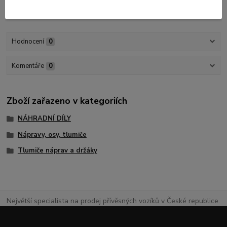
Hodnocení
0
Komentáře
0
Zboží zařazeno v kategoriích
NÁHRADNÍ DÍLY
Nápravy, osy, tlumiče
Tlumiče náprav a držáky
Největší specialista na prodej přívěsných vozíků v České republice.