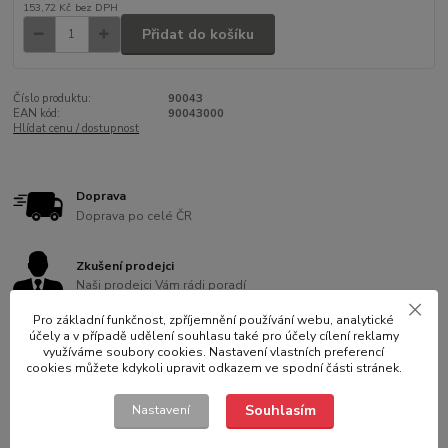
153,72 Kč
bez DPH
Přidat do košíku
Číslo produktu:
90043
EAN kód:
90043000
Hlídat cenu / dostupnost
Doprava
Doprava po celé ČR
Zkušení prodejci
Naši prodejci Vám rádi poradí
Pro základní funkčnost, zpříjemnění používání webu, analytické
účely a v případě udělení souhlasu také pro účely cílení reklamy
Ověřeno 10 let
využíváme soubory cookies. Nastavení vlastních preferencí
Jsme na trhu více než 10 let
cookies můžete kdykoli upravit odkazem ve spodní části stránek.
Souhlasím
Nastavení
Záruka kvality
Vybíráme pro Vás to nejlepší na trhu