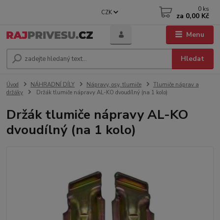
0
ks
CZK
za
0,00 Kč
Menu
Hledat
Úvod
NÁHRADNÍ DÍLY
Nápravy, osy, tlumiče
Tlumiče náprav a
držáky
Držák tlumiče nápravy AL-KO dvoudílný (na 1 kolo)
Držák tlumiče nápravy AL-KO
dvoudílný (na 1 kolo)