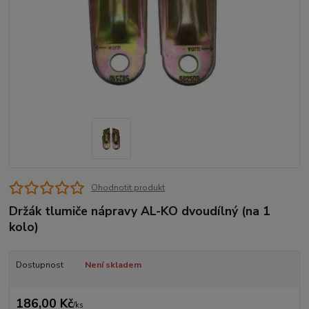
Ohodnotit produkt
Držák tlumiče nápravy AL-KO dvoudílný (na 1
kolo)
Dostupnost
Není skladem
186,00 Kč
/
ks