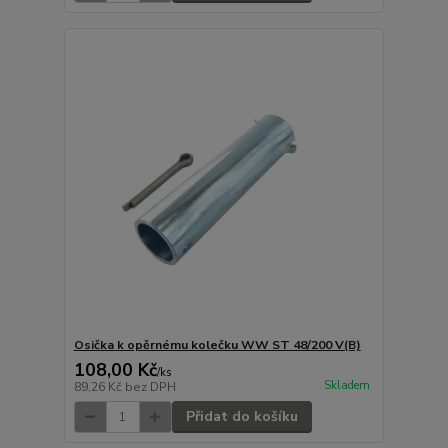
Osička k opěrnému kolečku WW ST 48/200 V(B)
108,00 Kč
/
ks
Skladem
89,26 Kč
bez DPH
Přidat do košíku