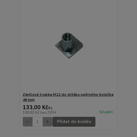
Závitová trubka M12 do držáku opěrného kolečka
48 mm
133,00 Kč
/
ks
Skladem
109,92 Kč
bez DPH
Přidat do košíku