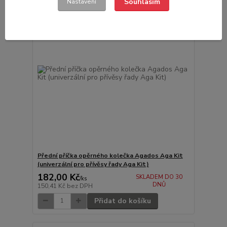
Souhlasím
Nastavení
Přední příčka opěrného kolečka Agados Aga Kit
(univerzální pro přívěsy řady Aga Kit)
182,00 Kč
SKLADEM DO 30
/
ks
DNŮ
150,41 Kč
bez DPH
Přidat do košíku