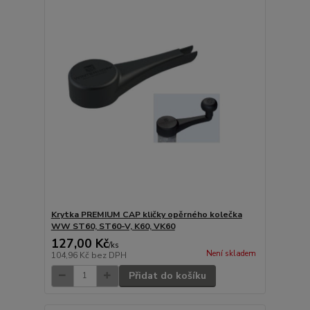
Krytka PREMIUM CAP kličky opěrného kolečka
WW ST60, ST60-V, K60, VK60
127,00 Kč
/
ks
Není skladem
104,96 Kč
bez DPH
Přidat do košíku