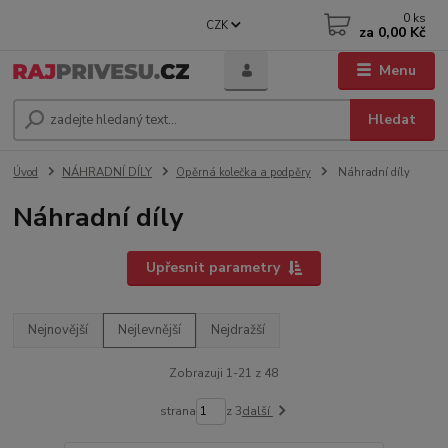
0
ks
CZK
za
0,00 Kč
Menu
Hledat
Úvod
NÁHRADNÍ DÍLY
Opěrná kolečka a podpěry
Náhradní díly
Náhradní díly
Upřesnit parametry
Nejnovější
Nejlevnější
Nejdražší
Zobrazuji 1-21 z 48
strana
z 3
další