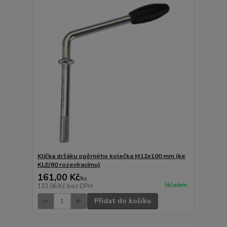
Klička držáku opěrného kolečka M12x100 mm (ke
KLE/60 rozevíracímu)
161,00 Kč
/
ks
Skladem
133,06 Kč
bez DPH
Přidat do košíku