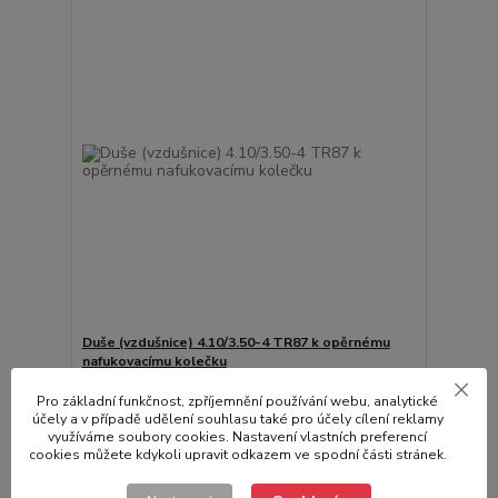
Duše (vzdušnice) 4.10/3.50-4 TR87 k opěrnému
nafukovacímu kolečku
180,00 Kč
/
ks
Pro základní funkčnost, zpříjemnění používání webu, analytické
Skladem
148,76 Kč
bez DPH
účely a v případě udělení souhlasu také pro účely cílení reklamy
využíváme soubory cookies. Nastavení vlastních preferencí
Přidat do košíku
cookies můžete kdykoli upravit odkazem ve spodní části stránek.