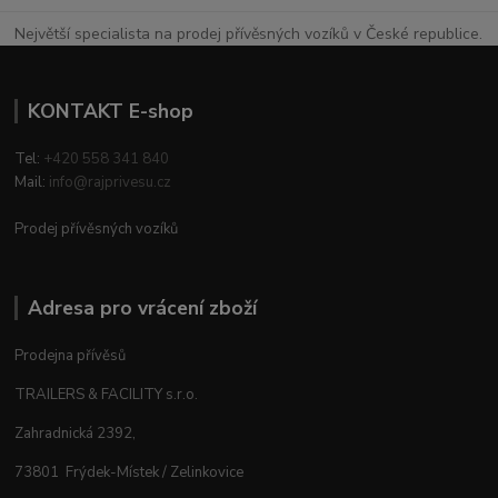
Největší specialista na prodej přívěsných vozíků v České republice.
KONTAKT E-shop
Tel:
+420 558 341 840
Mail:
info@rajprivesu.cz
Prodej přívěsných vozíků
Adresa pro vrácení zboží
Prodejna přívěsů
TRAILERS & FACILITY s.r.o.
Zahradnická 2392,
73801 Frýdek-Místek / Zelinkovice