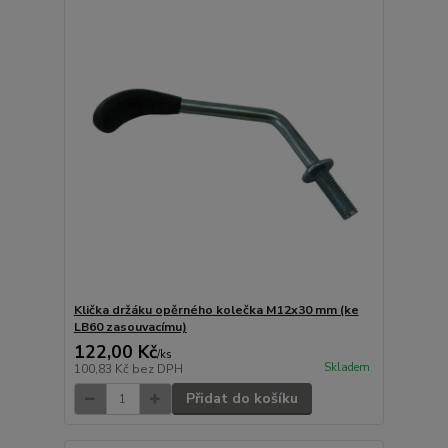
Klička držáku opěrného kolečka M12x30 mm (ke
LB60 zasouvacímu)
122,00 Kč
/
ks
Skladem
100,83 Kč
bez DPH
Přidat do košíku