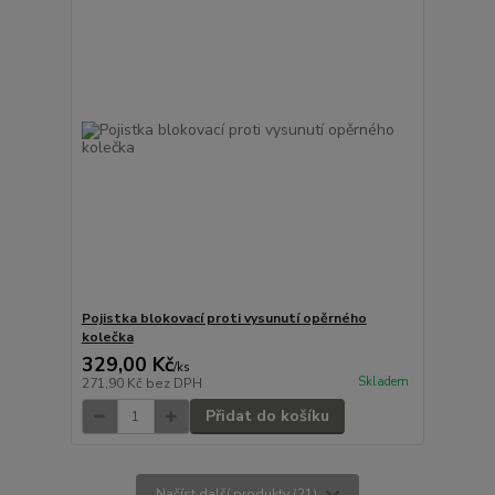
Pojistka blokovací proti vysunutí opěrného
kolečka
329,00 Kč
/
ks
Skladem
271,90 Kč
bez DPH
Přidat do košíku
Načíst další produkty (21)