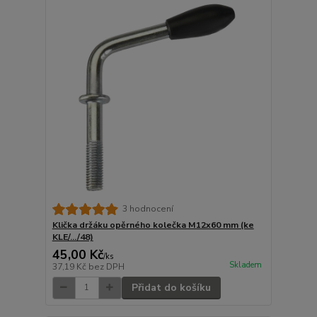
3 hodnocení
Klička držáku opěrného kolečka M12x60 mm (ke
KLE/.../48)
45,00 Kč
/
ks
Skladem
37,19 Kč
bez DPH
Přidat do košíku