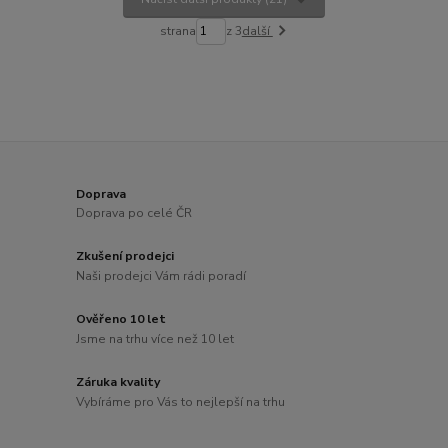
strana
z 3
další
Doprava
Doprava po celé ČR
Zkušení prodejci
Naši prodejci Vám rádi poradí
Ověřeno 10 let
Jsme na trhu více než 10 let
Záruka kvality
Vybíráme pro Vás to nejlepší na trhu