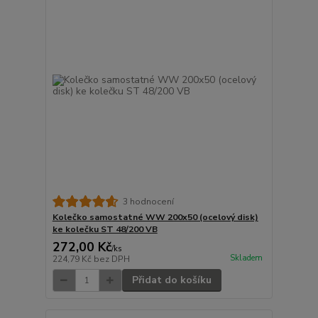
3 hodnocení
Kolečko samostatné WW 200x50 (ocelový disk)
ke kolečku ST 48/200 VB
272,00 Kč
/
ks
Skladem
224,79 Kč
bez DPH
Přidat do košíku