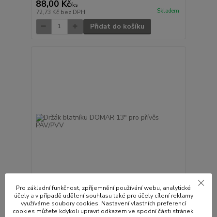
88,00 Kč
/
ks
Skladem
72,73 Kč
bez DPH
Přidat do košíku
Pro základní funkčnost, zpříjemnění používání webu, analytické
účely a v případě udělení souhlasu také pro účely cílení reklamy
1 hodnocení
využíváme soubory cookies. Nastavení vlastních preferencí
cookies můžete kdykoli upravit odkazem ve spodní části stránek.
Držák blatníku DOMAR 13" pro přívěs PAV/PVV