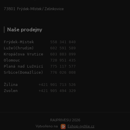
73801 Frýdek-Místek / Zelinkovice
Naše prodejny
Frýdek-Místek       
558 341 840
Luže(Chrudim)       
602 591 589
Kropáčova Vrutice   
603 883 099
Olomouc             
720 951 435
Planá nad Lužnicí   
775 117 577
Srbice(Domažlice)   
776 026 008
Žilina         
+421 901 713 526
Zvolen         
+421 905 494 329
RAJPRIVESU 2026
Vytvořeno na
Eshop-rychle.cz