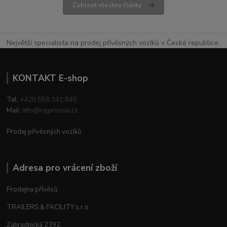
Zobrazit všechny články
Největší specialista na prodej přívěsných vozíků v České republice.
KONTAKT E-shop
Tel:
+420 558 341 840
Mail:
info@rajprivesu.cz
Prodej přívěsných vozíků
Adresa pro vrácení zboží
Prodejna přívěsů
TRAILERS & FACILITY s.r.o.
Zahradnická 2392,