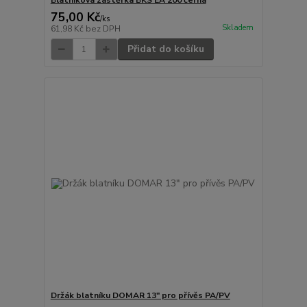
Blatníková zástěrka BKS EA 200 černá
75,00 Kč
/
ks
Skladem
61,98 Kč
bez DPH
Přidat do košíku
Držák blatníku DOMAR 13" pro přívěs PA/PV