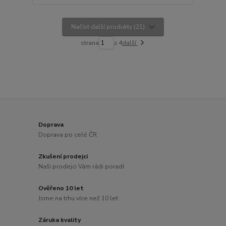
Načíst další produkty (21)
strana
z 4
další
Doprava
Doprava po celé ČR
Zkušení prodejci
Naši prodejci Vám rádi poradí
Ověřeno 10 let
Jsme na trhu více než 10 let
Záruka kvality