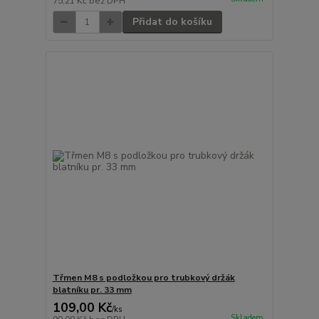
75,21 Kč
bez DPH
Přidat do košíku
Třmen M8 s podložkou pro trubkový držák
blatníku pr. 33 mm
109,00 Kč
/
ks
Skladem