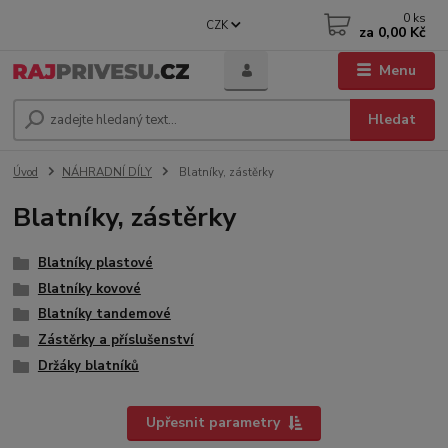
0
ks
CZK
za
0,00 Kč
Menu
Hledat
Úvod
NÁHRADNÍ DÍLY
Blatníky, zástěrky
Blatníky, zástěrky
Blatníky plastové
Blatníky kovové
Blatníky tandemové
Zástěrky a příslušenství
Držáky blatníků
Upřesnit parametry