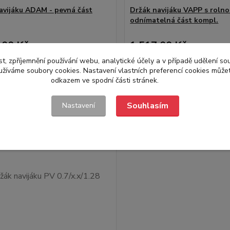
avijáku ADAM - pevná část
Držák navijáku VAPP s rolno
odnímatelná část kompl.
,00 Kč
1 517,00 Kč
/
ks
/
ks
Skladem
8 Kč
bez DPH
1 253,72 Kč
bez DPH
t, zpříjemnění používání webu, analytické účely a v případě udělení so
yužíváme soubory cookies. Nastavení vlastních preferencí cookies můžet
Přidat do košíku
Přidat do ko
odkazem ve spodní části stránek.
Souhlasím
Nastavení