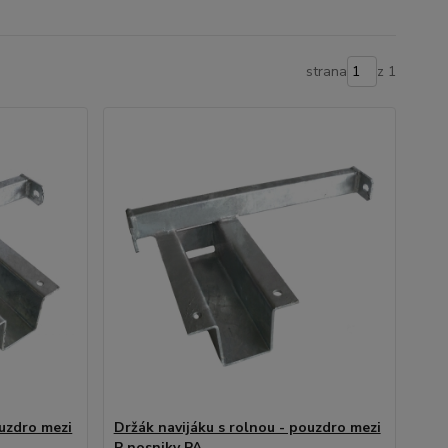
strana
z 1
ouzdro mezi
Držák navijáku s rolnou - pouzdro mezi
P nosniky PA