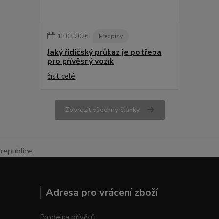
13
.
03
.
2026
Předpisy
Jaký řidičský průkaz je potřeba
pro přívěsný vozík
číst celé
Zobrazit všechny články
republice.
Adresa pro vrácení zboží
Prodejna přívěsů