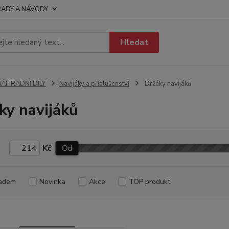
RADY A NÁVODY
Hledat
NÁHRADNÍ DÍLY
Navijáky a příslušenství
Držáky navijáků
ky navijáků
Kč
Od
adem
Novinka
Akce
TOP produkt