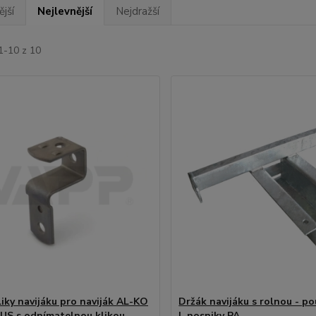
jší
Nejlevnější
Nejdražší
1-10 z 10
liky navijáku pro naviják AL-KO
Držák navijáku s rolnou - p
US s odnímatelnou klikou
L nosniky PA