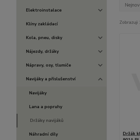
Nejnově
Elektroinstalace
Zobrazuji 
Klíny zakládací
Kola, pneu, disky
Nájezdy, držáky
Nápravy, osy, tlumiče
Navijáky a příslušenství
Navijáky
Lana a popruhy
Držáky navijáků
Držák k
Náhradní díly
901A PL