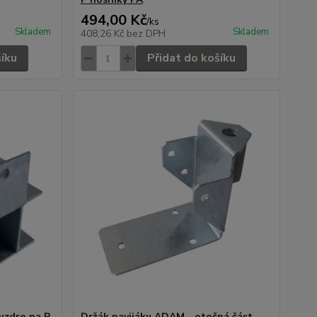
494,00 Kč
/
ks
Skladem
Skladem
408,26 Kč
bez DPH
šíku
Přidat do košíku
ouzdro na P
Držák navijáku ADAM - otočná část