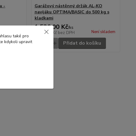
u -
Garážový nástěnný držák AL-KO
navijáku OPTIMA/BASIC do 500 kg s
kladkami
1 526,00 Kč
/
ks
Skladem
Není skladem
1 261,16 Kč
bez DPH
uhlasu také pro
e kdykoli upravit
šíku
Přidat do košíku