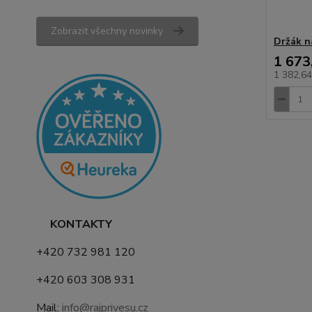
Zobrazit všechny novinky
Držák na
1 673
1 382,6
KONTAKTY
+420 732 981 120
+420 603 308 931
Mail:
info@rajprivesu.cz