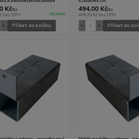
0 Kč
494,00 Kč
/
ks
/
ks
Skladem
Kč
bez DPH
408,26 Kč
bez DPH
Přidat do košíku
Přidat do ko
avijáku s rolnou - pouzdro na L
Držák navijáku s rolnou - p