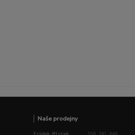
Naše prodejny
Frýdek-Místek       
558 341 840