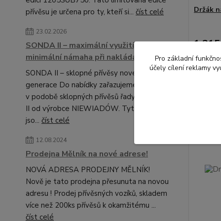
Držák n
přívěsu je určena pro ty, kteří si...
číst celé
23.02.2026
1 315
SONDA II – maximální využití,
1 086,7
minimální námaha při nakládání.
Pro základní funkčnos
účely cílení reklamy v
SONDA II – sklopné přívěsy nové
generace Do nabídky zařazujeme novinku
v podobě sklopných přívěsů řady SONDA
II od výrobce NIEWIADÓW. Tyto modely
jso...
číst celé
12.08.2024
Prodejna Mělník na nové adrese!
NOVÁ ADRESA PRODEJNY MĚLNÍK!
Nově je tato prodejna přesunuta na novou
adresu ! Prodej přívěsných vozíků, skladem
více než 200ks přívěsů k okamžitému ...
číst celé