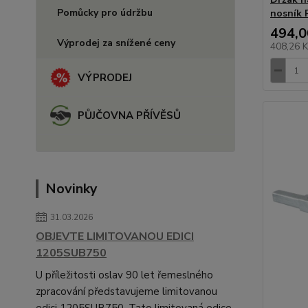
Pomůcky pro údržbu
nosník 
494,0
Výprodej za snížené ceny
408,26 
VÝPRODEJ
PŮJČOVNA PŘÍVĚSŮ
Novinky
31.03.2026
OBJEVTE LIMITOVANOU EDICI
1205SUB750
U příležitosti oslav 90 let řemeslného
zpracování představujeme limitovanou
edici 1205SUB750. Tato limitovaná edice