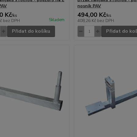
PAV
nosník PAV
0 Kč
494,00 Kč
/
ks
/
ks
Skladem
Kč
bez DPH
408,26 Kč
bez DPH
Přidat do košíku
Přidat do ko