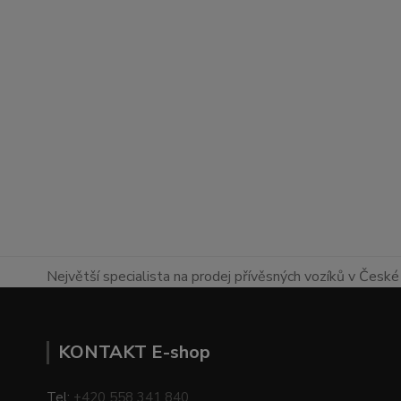
Největší specialista na prodej přívěsných vozíků v České 
KONTAKT E-shop
Tel:
+420 558 341 840