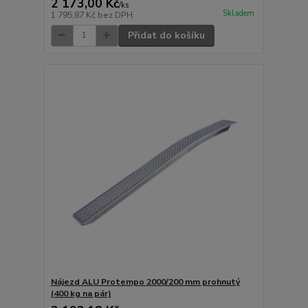
2 173,00 Kč
/
ks
Skladem
1 795,87 Kč
bez DPH
Přidat do košíku
Nájezd ALU Protempo 2000/200 mm prohnutý
(400 kg na pár)