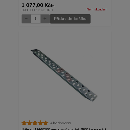
1 077,00 Kč
/
ks
Není skladem
890,08 Kč
bez DPH
Přidat do košíku
4 hodnocení
Nájezd 1995/200 mm rovný pozink (500 kg na pár)