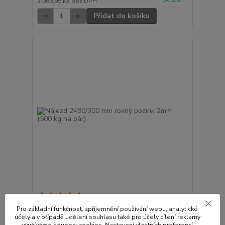
Skladem
2 085,95 Kč
bez DPH
Přidat do košíku
1 hodnocení
Nájezd 2490/300 mm rovný pozink 2mm (500 kg na
Pro základní funkčnost, zpříjemnění používání webu, analytické
pár)
účely a v případě udělení souhlasu také pro účely cílení reklamy