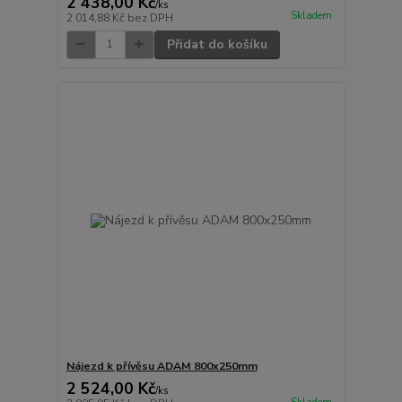
2 438,00 Kč
/
ks
Skladem
2 014,88 Kč
bez DPH
Přidat do košíku
Nájezd k přívěsu ADAM 800x250mm
2 524,00 Kč
/
ks