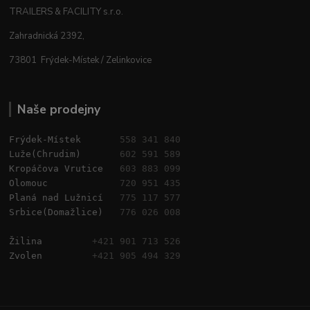
TRAILERS & FACILITY s.r.o.
Zahradnická 2392,
73801 Frýdek-Místek / Zelinkovice
Naše prodejny
Frýdek-Místek       
558 341 840
Luže(Chrudim)       
602 591 589
Kropáčova Vrutice   
603 883 099
Olomouc             
720 951 435
Planá nad Lužnicí   
775 117 577
Srbice(Domažlice)   
776 026 008
Žilina         
+421 901 713 526
Zvolen         
+421 905 494 329