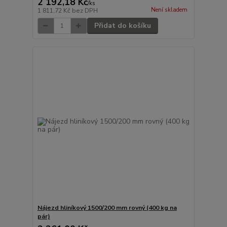
2 192,18 Kč
/
ks
Není skladem
1 811,72 Kč
bez DPH
Přidat do košíku
Nájezd hliníkový 1500/200 mm rovný (400 kg na
pár)