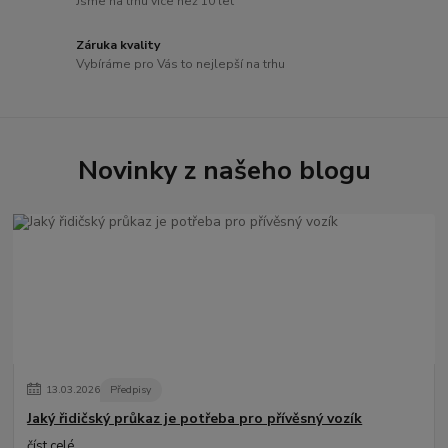
Jsme na trhu více než 10 let
Záruka kvality
Vybíráme pro Vás to nejlepší na trhu
Novinky z našeho blogu
13
.
03
.
2026
Předpisy
Jaký řidičský průkaz je potřeba pro přívěsný vozík
číst celé