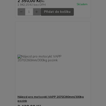
2 350,00 Kč
/
ks
Skladem
1 942,15 Kč
bez DPH
Přidat do košíku
Nájezd pro motocykl VAPP 2070/260mm/300kg
pozink