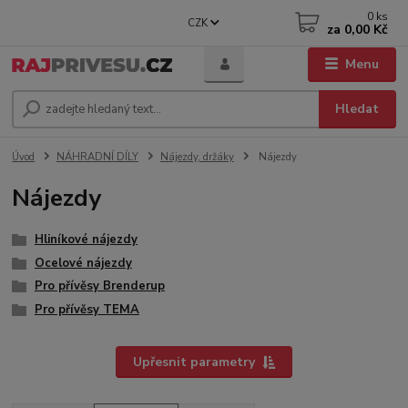
0
ks
CZK
za
0,00 Kč
Menu
Hledat
Úvod
NÁHRADNÍ DÍLY
Nájezdy, držáky
Nájezdy
Nájezdy
Hliníkové nájezdy
Ocelové nájezdy
Pro přívěsy Brenderup
Pro přívěsy TEMA
Upřesnit parametry