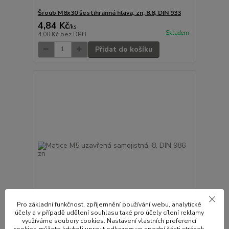
Šroub M8x30 šestihranná hlava, zn, 8.8, DIN 933
4,84 Kč
/
ks
Skladem
4,00 Kč
bez DPH
Přidat do košíku
Pro základní funkčnost, zpříjemnění používání webu, analytické
účely a v případě udělení souhlasu také pro účely cílení reklamy
využíváme soubory cookies. Nastavení vlastních preferencí