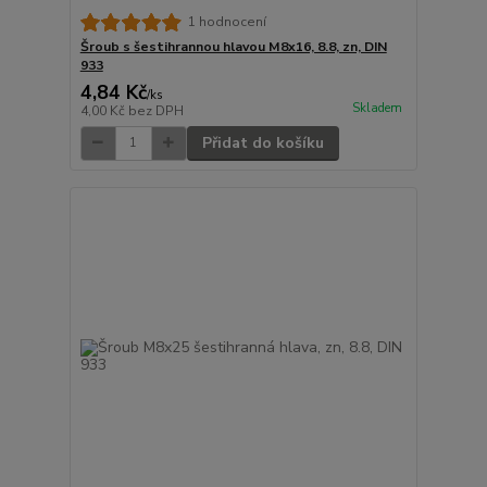
1 hodnocení
Šroub s šestihrannou hlavou M8x16, 8.8, zn, DIN
933
4,84 Kč
/
ks
Skladem
4,00 Kč
bez DPH
Přidat do košíku