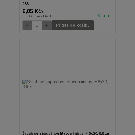
933
6,05 Kč
/
ks
Skladem
5,00 Kč
bez DPH
Přidat do košíku
Šroub se zápustnou hlavou imbus, M8x30, 8,8 zn