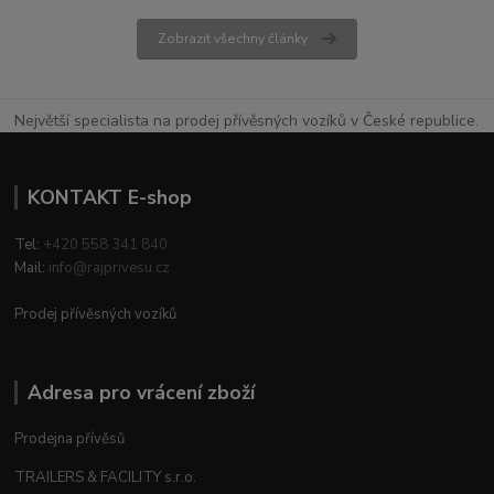
Zobrazit všechny články
Největší specialista na prodej přívěsných vozíků v České republice.
KONTAKT E-shop
Tel:
+420 558 341 840
Mail:
info@rajprivesu.cz
Prodej přívěsných vozíků
Adresa pro vrácení zboží
Prodejna přívěsů
TRAILERS & FACILITY s.r.o.