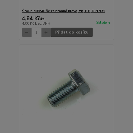
Šroub M8x40 šestihranná hlava, zn, 8.8, DIN 931
4,84 Kč
/
ks
Skladem
4,00 Kč
bez DPH
Přidat do košíku