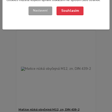
cookies můžete kdykoli upravit odkazem ve spodní části stránek.
Matice M5 uzavřená samojistná, 8, DIN 986 zn
4,84 Kč
/
ks
Souhlasím
Nastavení
Skladem
4,00 Kč
bez DPH
Přidat do košíku
Matice nízká obyčejná M12, zn, DIN 439-2