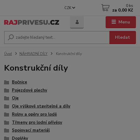
0
ks
CZK
za
0,00 Kč
Menu
Hledat
Úvod
NÁHRADNÍ DÍLY
Konstrukční díly
Konstrukční díly
Bočnice
Pojezdové plechy
Oje
Oje výškově stavitelné a díly
Rolny a opěry pro lodě
Třmeny pro lodní přívěsy
Spojovací materiál
Doplňky