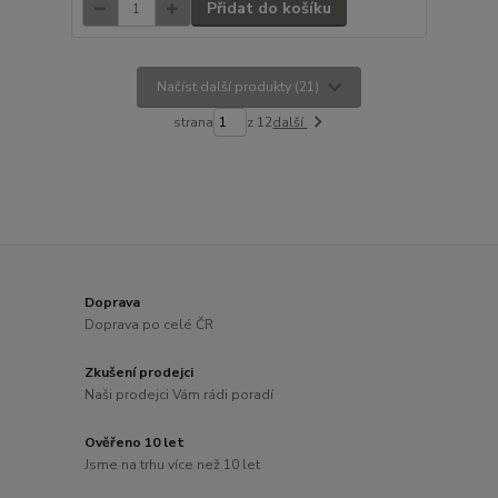
Přidat do košíku
Načíst další produkty (21)
strana
z 12
další
Doprava
Doprava po celé ČR
Zkušení prodejci
Naši prodejci Vám rádi poradí
Ověřeno 10 let
Jsme na trhu více než 10 let