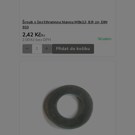
Šroub s šestihrannou hlavou M8x12, 8.8, zn, DIN
933
2,42 Kč
/
ks
Skladem
2,00 Kč
bez DPH
Přidat do košíku