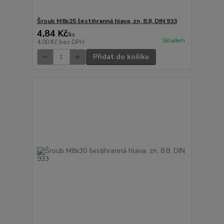
Šroub M8x25 šestihranná hlava, zn, 8.8, DIN 933
4,84 Kč
/
ks
Skladem
4,00 Kč
bez DPH
Přidat do košíku