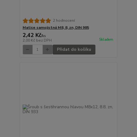
2 hodnocení
Matice samojistná M8, 8, zn, DIN 985
2,42 Kč
/
ks
Skladem
2,00 Kč
bez DPH
Přidat do košíku