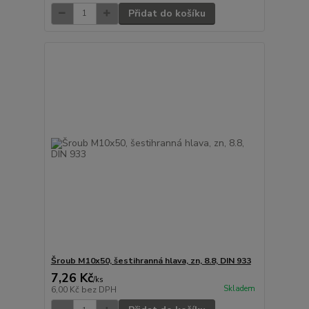
Přidat do košíku
Šroub M10x50, šestihranná hlava, zn, 8.8, DIN 933
7,26 Kč
/
ks
Skladem
6,00 Kč
bez DPH