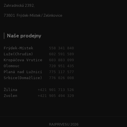
Zahradnická 2392,
73801 Frýdek-Místek / Zelinkovice
Naše prodejny
Frýdek-Místek       
558 341 840
Luže(Chrudim)       
602 591 589
Kropáčova Vrutice   
603 883 099
Olomouc             
720 951 435
Planá nad Lužnicí   
775 117 577
Srbice(Domažlice)   
776 026 008
Žilina         
+421 901 713 526
Zvolen         
+421 905 494 329
RAJPRIVESU 2026