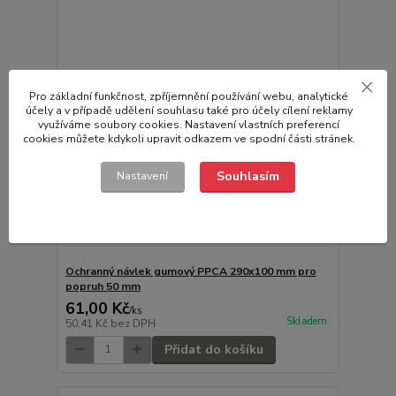
Pro základní funkčnost, zpříjemnění používání webu, analytické
účely a v případě udělení souhlasu také pro účely cílení reklamy
využíváme soubory cookies. Nastavení vlastních preferencí
cookies můžete kdykoli upravit odkazem ve spodní části stránek.
Souhlasím
Nastavení
Ochranný návlek gumový PPCA 290x100 mm pro
popruh 50 mm
61,00 Kč
/
ks
Skladem
50,41 Kč
bez DPH
Přidat do košíku