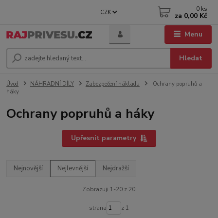
0
ks
CZK
za
0,00 Kč
Menu
Hledat
Úvod
NÁHRADNÍ DÍLY
Zabezpečení nákladu
Ochrany popruhů a
háky
Ochrany popruhů a háky
Upřesnit parametry
Nejnovější
Nejlevnější
Nejdražší
Zobrazuji 1-20 z 20
strana
z 1