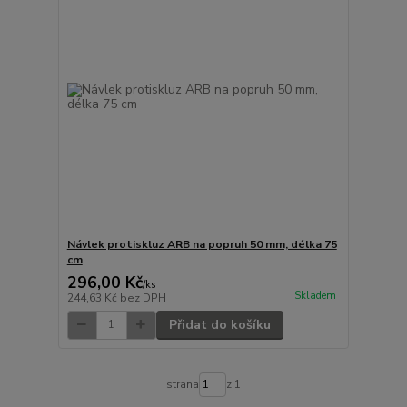
Návlek protiskluz ARB na popruh 50 mm, délka 75
cm
296,00 Kč
/
ks
Skladem
244,63 Kč
bez DPH
Přidat do košíku
strana
z 1