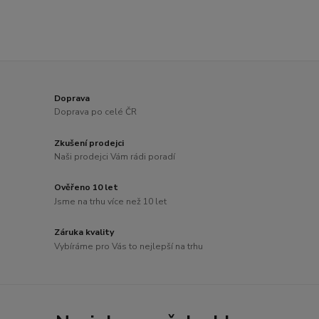
Doprava
Doprava po celé ČR
Zkušení prodejci
Naši prodejci Vám rádi poradí
Ověřeno 10 let
Jsme na trhu více než 10 let
Záruka kvality
Vybíráme pro Vás to nejlepší na trhu