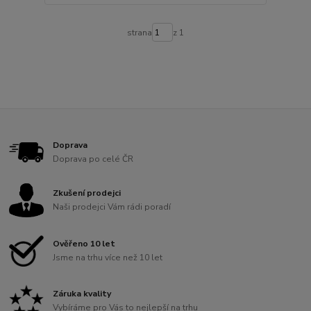
strana
z 1
Doprava
Doprava po celé ČR
Zkušení prodejci
Naši prodejci Vám rádi poradí
Ověřeno 10 let
Jsme na trhu více než 10 let
Záruka kvality
Vybíráme pro Vás to nejlepší na trhu