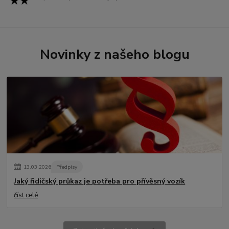
Novinky z našeho blogu
13
.
03
.
2026
Předpisy
Jaký řidičský průkaz je potřeba pro přívěsný vozík
číst celé