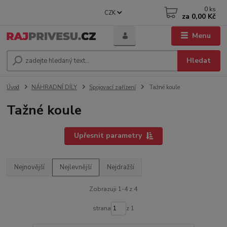
0
ks
CZK
za
0,00 Kč
Menu
Hledat
Úvod
NÁHRADNÍ DÍLY
Spojovací zařízení
Tažné koule
Tažné koule
Upřesnit parametry
Nejnovější
Nejlevnější
Nejdražší
Zobrazuji 1-4 z 4
strana
z 1