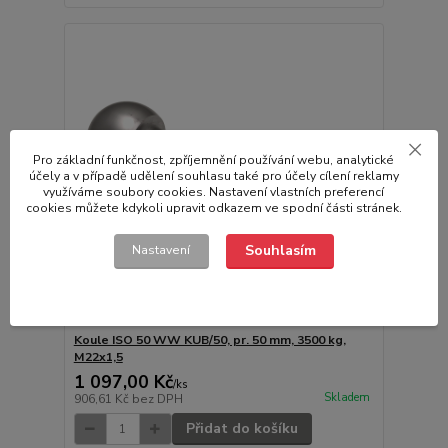
Pro základní funkčnost, zpříjemnění používání webu, analytické
účely a v případě udělení souhlasu také pro účely cílení reklamy
využíváme soubory cookies. Nastavení vlastních preferencí
cookies můžete kdykoli upravit odkazem ve spodní části stránek.
Souhlasím
Nastavení
Koule ISO 50 WW KUB/50, pr. 50 mm, 3500 kg,
M22x1,5
1 097,00 Kč
/
ks
Skladem
906,61 Kč
bez DPH
Přidat do košíku