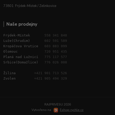
73801 Frýdek-Místek / Zelinkovice
Naše prodejny
Frýdek-Místek       
558 341 840
Luže(Chrudim)       
602 591 589
Kropáčova Vrutice   
603 883 099
Olomouc             
720 951 435
Planá nad Lužnicí   
775 117 577
Srbice(Domažlice)   
776 026 008
Žilina         
+421 901 713 526
Zvolen         
+421 905 494 329
RAJPRIVESU 2026
Vytvořeno na
Eshop-rychle.cz