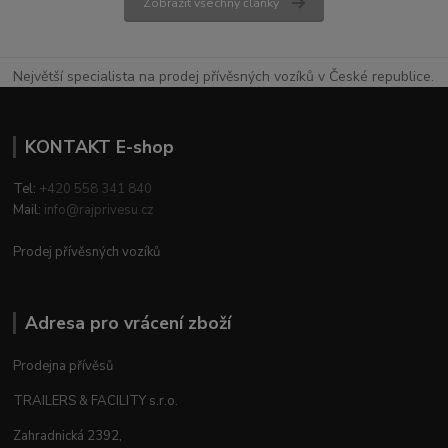
Zobrazit všechny články
Největší specialista na prodej přívěsných vozíků v České republice.
KONTAKT E-shop
Tel:
+420 558 341 840
Mail:
info@rajprivesu.cz
Prodej přívěsných vozíků
Adresa pro vrácení zboží
Prodejna přívěsů
TRAILERS & FACILITY s.r.o.
Zahradnická 2392,