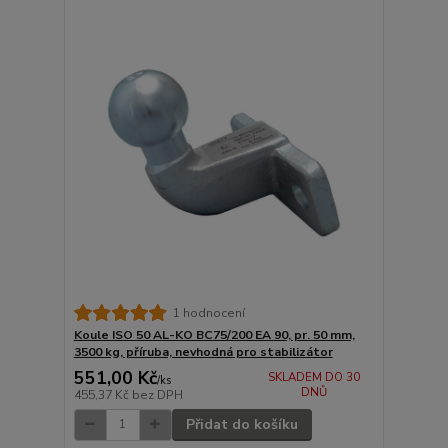
1 hodnocení
Koule ISO 50 AL-KO BC75/200 EA 90, pr. 50 mm,
3500 kg, příruba, nevhodná pro stabilizátor
551,00 Kč
SKLADEM DO 30
/
ks
DNŮ
455,37 Kč
bez DPH
Přidat do košíku