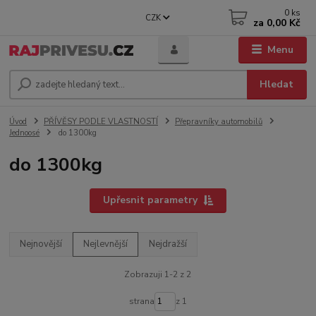
0
ks
CZK
za
0,00 Kč
Menu
Hledat
Úvod
PŘÍVĚSY PODLE VLASTNOSTÍ
Přepravníky automobilů
Jednoosé
do 1300kg
do 1300kg
Upřesnit parametry
Nejnovější
Nejlevnější
Nejdražší
Zobrazuji 1-2 z 2
strana
z 1