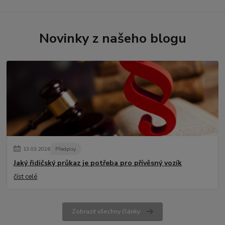
Novinky z našeho blogu
13
.
03
.
2026
Předpisy
Jaký řidičský průkaz je potřeba pro přívěsný vozík
číst celé
Zobrazit všechny články