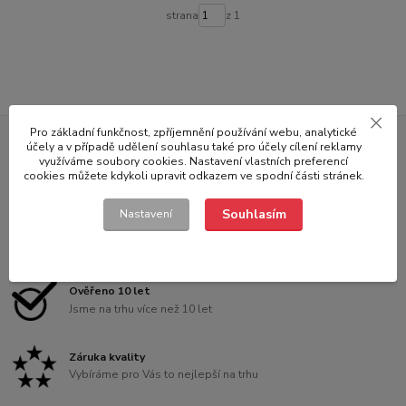
strana
z 1
Pro základní funkčnost, zpříjemnění používání webu, analytické
účely a v případě udělení souhlasu také pro účely cílení reklamy
využíváme soubory cookies. Nastavení vlastních preferencí
Doprava
cookies můžete kdykoli upravit odkazem ve spodní části stránek.
Doprava po celé ČR
Souhlasím
Nastavení
Zkušení prodejci
Naši prodejci Vám rádi poradí
Ověřeno 10 let
Jsme na trhu více než 10 let
Záruka kvality
Vybíráme pro Vás to nejlepší na trhu