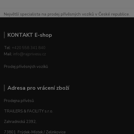
Největší specialista na prodej přívěsných vozíků v České republice.
KONTAKT E-shop
Tel:
+420 558 341 840
Mail:
info@rajprivesu.cz
Prodej přívěsných vozíků
Adresa pro vrácení zboží
Prodejna přívěsů
TRAILERS & FACILITY s.r.o.
Zahradnická 2392,
73801 Frýdek-Místek / Zelinkovice