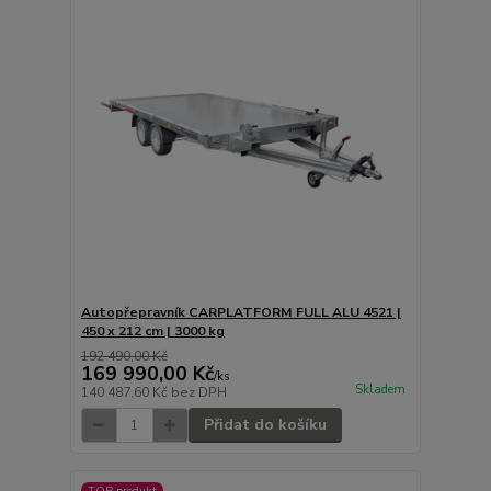
Autopřepravník CARPLATFORM FULL ALU 4521 |
450 x 212 cm | 3000 kg
192 490,00 Kč
169 990,00 Kč
/
ks
Skladem
140 487,60 Kč
bez DPH
Přidat do košíku
TOP produkt