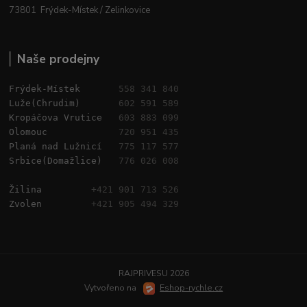
73801 Frýdek-Místek / Zelinkovice
Naše prodejny
Frýdek-Místek       
558 341 840
Luže(Chrudim)       
602 591 589
Kropáčova Vrutice   
603 883 099
Olomouc             
720 951 435
Planá nad Lužnicí   
775 117 577
Srbice(Domažlice)   
776 026 008
Žilina         
+421 901 713 526
Zvolen         
+421 905 494 329
RAJPRIVESU 2026
Vytvořeno na
Eshop-rychle.cz