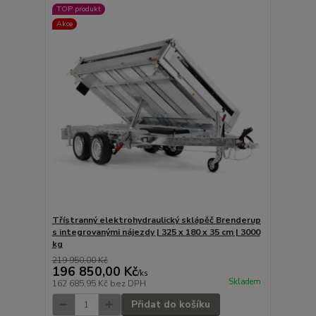
TOP produkt
Akce
Třístranný elektrohydraulický sklápěč Brenderup
s integrovanými nájezdy | 325 x 180 x 35 cm | 3000
kg
219 950,00 Kč
196 850,00 Kč
/
ks
Skladem
162 685,95 Kč
bez DPH
Přidat do košíku