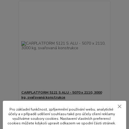
CARPLATFORM 5121 S ALU - 5070 x 2110, 3000
kg, svařovaná konstrukce
137 350,00 Kč
/
ks
Není skladem
Pro základní funkčnost, zpříjemnění používání webu, analytické
113 512,40 Kč
bez DPH
účely a v případě udělení souhlasu také pro účely cílení reklamy
Přidat do košíku
využíváme soubory cookies. Nastavení vlastních preferencí
cookies můžete kdykoli upravit odkazem ve spodní části stránek.