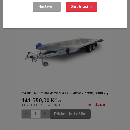
Souhlasím
Nastavení
CARPLATFORM 4120 S ALU - 4050 x 1990, 3000 kg
141 350,00 Kč
/
ks
Není skladem
116 818,18 Kč
bez DPH
Přidat do košíku