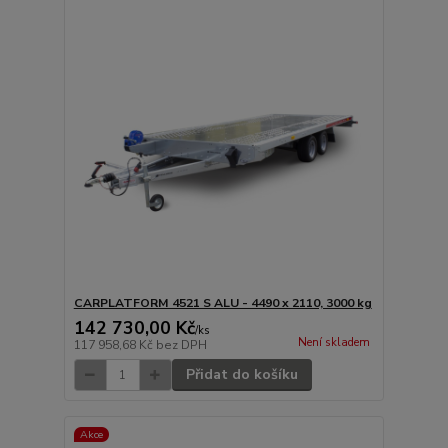
CARPLATFORM 4521 S ALU - 4490 x 2110, 3000 kg
142 730,00 Kč
/
ks
Není skladem
117 958,68 Kč
bez DPH
Přidat do košíku
Akce