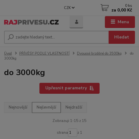
0
ks
CZK
za
0,00 Kč
Menu
Hledat
Úvod
PŘÍVĚSY PODLE VLASTNOSTÍ
Dvouosé brzděné do 3500kg
do
3000kg
do 3000kg
Upřesnit parametry
Nejnovější
Nejlevnější
Nejdražší
Zobrazuji 1-15 z 15
strana
z 1