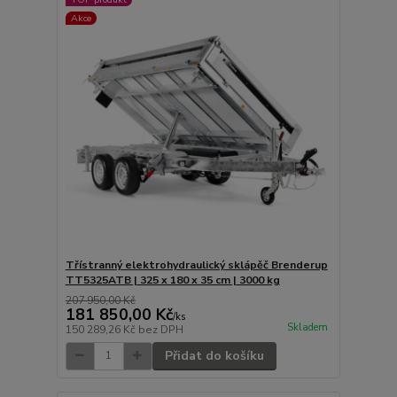
Akce
Třístranný elektrohydraulický sklápěč Brenderup
TT5325ATB | 325 x 180 x 35 cm | 3000 kg
207 950,00 Kč
181 850,00 Kč
/
ks
Skladem
150 289,26 Kč
bez DPH
Přidat do košíku