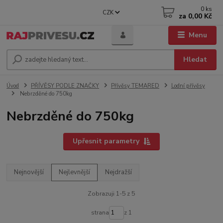
0
ks
CZK
za
0,00 Kč
Menu
Hledat
Úvod
PŘÍVĚSY PODLE ZNAČKY
Přívěsy TEMARED
Lodní přívěsy
Nebrzděné do 750kg
Nebrzděné do 750kg
Upřesnit parametry
Nejnovější
Nejlevnější
Nejdražší
Zobrazuji 1-5 z 5
strana
z 1