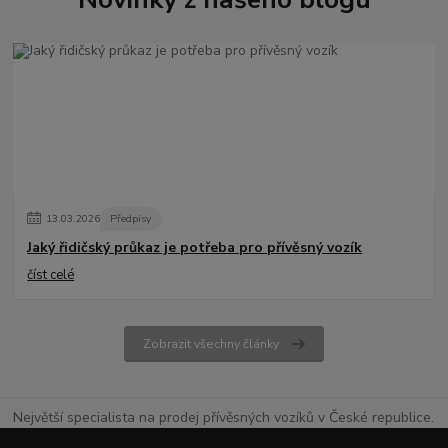
13
.
03
.
2026
Předpisy
Jaký řidičský průkaz je potřeba pro přívěsný vozík
číst celé
Zobrazit všechny články
Největší specialista na prodej přívěsných vozíků v České republice.