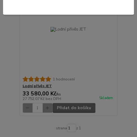
1 hodnocení
Lodní přívěs JET
33 580,00 Kč
/
ks
Skladem
27 752,07 Kč
bez DPH
Přidat do košíku
strana
z 1