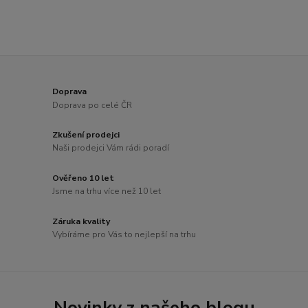
Doprava
Doprava po celé ČR
Zkušení prodejci
Naši prodejci Vám rádi poradí
Ověřeno 10 let
Jsme na trhu více než 10 let
Záruka kvality
Vybíráme pro Vás to nejlepší na trhu
Novinky z našeho blogu