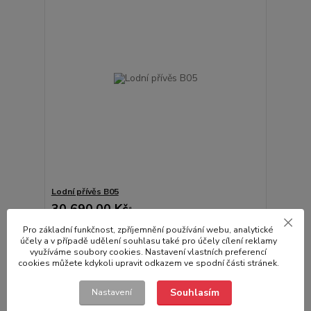
Lodní přívěs B05
30 690,00 Kč
/
ks
Skladem
25 363,64 Kč
bez DPH
Pro základní funkčnost, zpříjemnění používání webu, analytické
Přidat do košíku
účely a v případě udělení souhlasu také pro účely cílení reklamy
využíváme soubory cookies. Nastavení vlastních preferencí
cookies můžete kdykoli upravit odkazem ve spodní části stránek.
Souhlasím
Nastavení