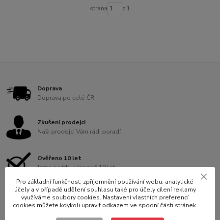
strana
z 1
Doprava
Doprava po celé ČR
Zkušení prodejci
Naši prodejci Vám rádi poradí
Ověřeno 10 let
Jsme na trhu více než 10 let
Pro základní funkčnost, zpříjemnění používání webu, analytické
účely a v případě udělení souhlasu také pro účely cílení reklamy
Záruka kvality
využíváme soubory cookies. Nastavení vlastních preferencí
Vybíráme pro Vás to nejlepší na trhu
cookies můžete kdykoli upravit odkazem ve spodní části stránek.