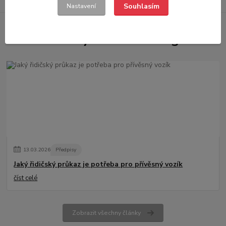
Souhlasím
Nastavení
Novinky z našeho blogu
13
.
03
.
2026
Předpisy
Jaký řidičský průkaz je potřeba pro přívěsný vozík
číst celé
Zobrazit všechny články