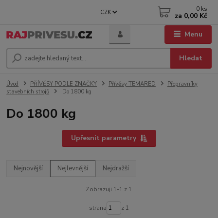
0
ks
CZK
za
0,00 Kč
Menu
Hledat
Úvod
PŘÍVĚSY PODLE ZNAČKY
Přívěsy TEMARED
Přepravníky
stavebních strojů
Do 1800 kg
Do 1800 kg
Upřesnit parametry
Nejnovější
Nejlevnější
Nejdražší
Zobrazuji 1-1 z 1
strana
z 1