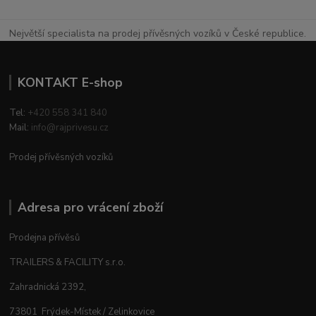
Největší specialista na prodej přívěsných vozíků v České republice.
KONTAKT E-shop
Tel:
+420 558 341 840
Mail:
info@rajprivesu.cz
Prodej přívěsných vozíků
Adresa pro vrácení zboží
Prodejna přívěsů
TRAILERS & FACILITY s.r.o.
Zahradnická 2392,
73801 Frýdek-Místek / Zelinkovice