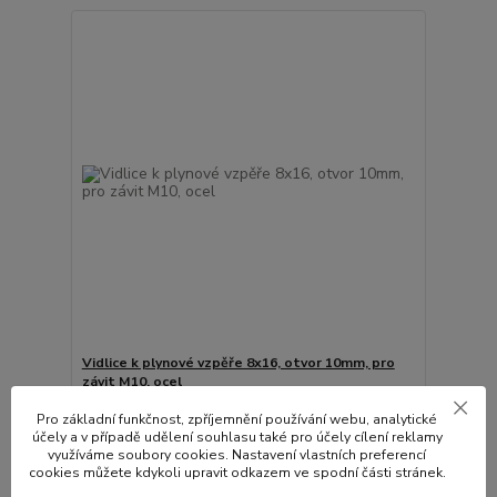
Vidlice k plynové vzpěře 8x16, otvor 10mm, pro
závit M10, ocel
333,00 Kč
/
ks
Pro základní funkčnost, zpříjemnění používání webu, analytické
Není skladem
275,21 Kč
bez DPH
účely a v případě udělení souhlasu také pro účely cílení reklamy
využíváme soubory cookies. Nastavení vlastních preferencí
Přidat do košíku
cookies můžete kdykoli upravit odkazem ve spodní části stránek.