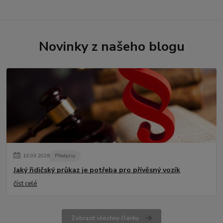
Novinky z našeho blogu
13
.
03
.
2026
Předpisy
Jaký řidičský průkaz je potřeba pro přívěsný vozík
číst celé
Zobrazit všechny články