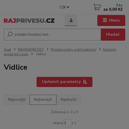
0
ks
CZK
za
0,00 Kč
Menu
Hledat
Úvod
NÁHRADNÍ DÍLY
Plynové vzpěry a příslušenství
Koncovky
plynových vzpěr
Vidlice
Vidlice
Upřesnit parametry
Nejnovější
Nejlevnější
Nejdražší
Zobrazuji 1-3 z 3
strana
z 1