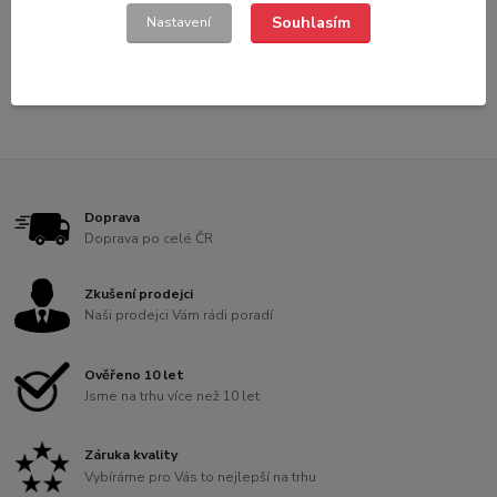
Souhlasím
Nastavení
strana
z 1
Doprava
Doprava po celé ČR
Zkušení prodejci
Naši prodejci Vám rádi poradí
Ověřeno 10 let
Jsme na trhu více než 10 let
Záruka kvality
Vybíráme pro Vás to nejlepší na trhu