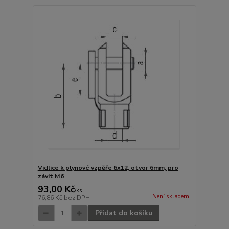
Vidlice k plynové vzpěře 6x12, otvor 6mm, pro
závit M6
93,00 Kč
/
ks
Není skladem
76,86 Kč
bez DPH
Přidat do košíku