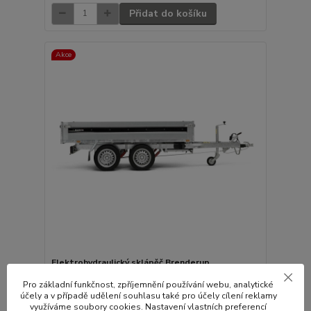
Přidat do košíku
Akce
Elektrohydraulický sklápěč Brenderup
BT4310STB | 308 x 168 x 35 cm | 2000 kg
Pro základní funkčnost, zpříjemnění používání webu, analytické
150 600,00 Kč
účely a v případě udělení souhlasu také pro účely cílení reklamy
132 490,00 Kč
/
ks
využíváme soubory cookies. Nastavení vlastních preferencí