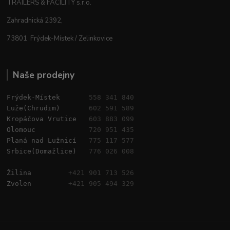
TRAILERS & FACILITY s.r.o.
Zahradnická 2392,
73801 Frýdek-Místek / Zelinkovice
Naše prodejny
Frýdek-Místek       
558 341 840
Luže(Chrudim)       
602 591 589
Kropáčova Vrutice   
603 883 099
Olomouc             
720 951 435
Planá nad Lužnicí   
775 117 577
Srbice(Domažlice)   
776 026 008
Žilina         
+421 901 713 526
Zvolen         
+421 905 494 329