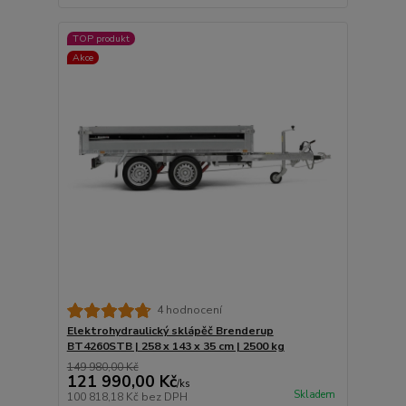
TOP produkt
Akce
4 hodnocení
Elektrohydraulický sklápěč Brenderup
BT4260STB | 258 x 143 x 35 cm | 2500 kg
149 980,00 Kč
121 990,00 Kč
/
ks
Skladem
100 818,18 Kč
bez DPH