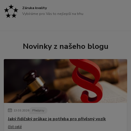
Záruka kvality
Vybíráme pro Vás to nejlepší na trhu
Novinky z našeho blogu
13
.
03
.
2026
Předpisy
Jaký řidičský průkaz je potřeba pro přívěsný vozík
číst celé