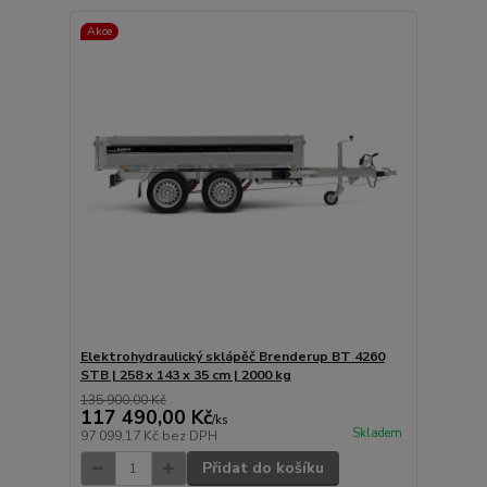
Akce
Elektrohydraulický sklápěč Brenderup BT 4260
STB | 258 x 143 x 35 cm | 2000 kg
135 900,00 Kč
117 490,00 Kč
/
ks
Skladem
97 099,17 Kč
bez DPH
Přidat do košíku