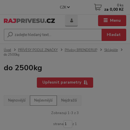
0
ks
CZK
za
0,00 Kč
Menu
Hledat
Úvod
PŘÍVĚSY PODLE ZNAČKY
Přívěsy BRENDERUP
Sklápěče
do 2500kg
do 2500kg
Upřesnit parametry
Nejnovější
Nejlevnější
Nejdražší
Zobrazuji 1-3 z 3
strana
z 1