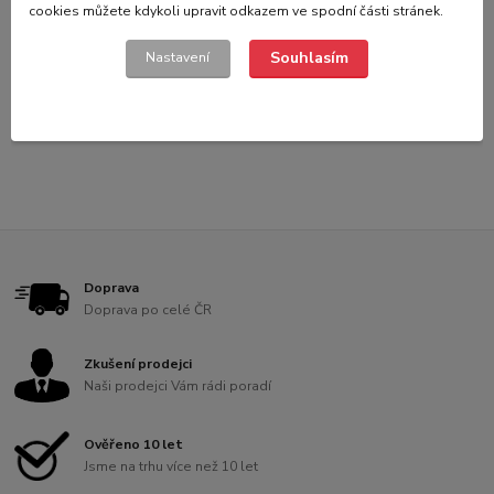
Skladem
109 495,87 Kč
bez DPH
cookies můžete kdykoli upravit odkazem ve spodní části stránek.
Přidat do košíku
Souhlasím
Nastavení
strana
z 1
Doprava
Doprava po celé ČR
Zkušení prodejci
Naši prodejci Vám rádi poradí
Ověřeno 10 let
Jsme na trhu více než 10 let