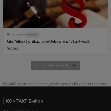
13
.
03
.
2026
Předpisy
Jaký řidičský průkaz je potřeba pro přívěsný vozík
číst celé
Zobrazit všechny články
Největší specialista na prodej přívěsných vozíků v České republice.
KONTAKT E-shop