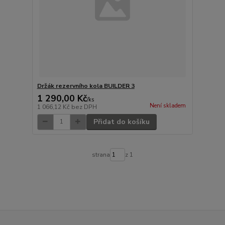
Držák rezervního kola BUILDER 3
1 290,00 Kč
/
ks
Není skladem
1 066,12 Kč
bez DPH
Přidat do košíku
strana
z 1