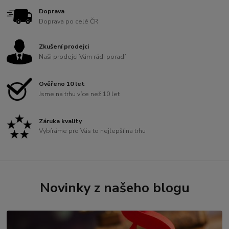
Doprava
Doprava po celé ČR
Zkušení prodejci
Naši prodejci Vám rádi poradí
Ověřeno 10 let
Jsme na trhu více než 10 let
Záruka kvality
Vybíráme pro Vás to nejlepší na trhu
Novinky z našeho blogu