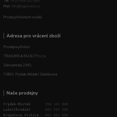
Tel:
+420 558 341 840
Mail:
info@rajprivesu.cz
Prodej přívěsných vozíků
Adresa pro vrácení zboží
Prodejna přívěsů
TRAILERS & FACILITY s.r.o.
Zahradnická 2392,
73801 Frýdek-Místek / Zelinkovice
Naše prodejny
Frýdek-Místek       
558 341 840
Luže(Chrudim)       
602 591 589
Kropáčova Vrutice   
603 883 099