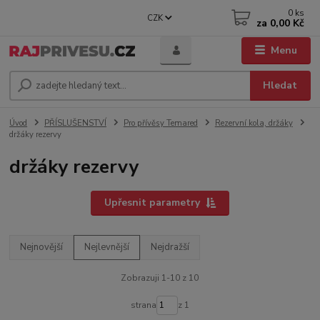
0
ks
CZK
za
0,00 Kč
Menu
Hledat
Úvod
PŘÍSLUŠENSTVÍ
Pro přívěsy Temared
Rezervní kola, držáky
držáky rezervy
držáky rezervy
Upřesnit parametry
Nejnovější
Nejlevnější
Nejdražší
Zobrazuji 1-10 z 10
strana
z 1