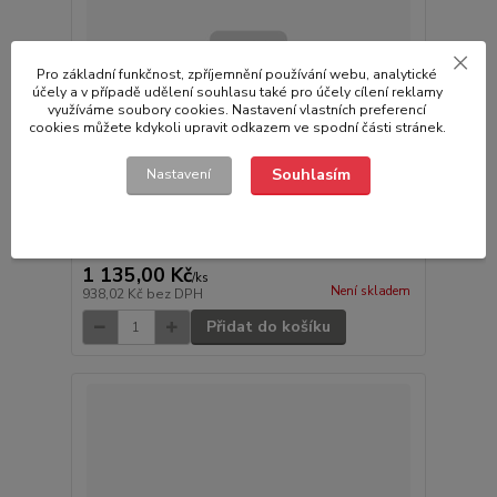
Pro základní funkčnost, zpříjemnění používání webu, analytické
účely a v případě udělení souhlasu také pro účely cílení reklamy
využíváme soubory cookies. Nastavení vlastních preferencí
cookies můžete kdykoli upravit odkazem ve spodní části stránek.
Souhlasím
Nastavení
Držák rezervního kola CAR KEEPER
1 135,00 Kč
/
ks
Není skladem
938,02 Kč
bez DPH
Přidat do košíku