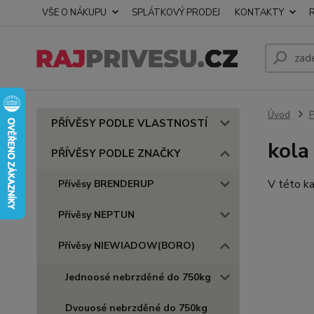
VŠE O NÁKUPU
SPLÁTKOVÝ PRODEJ
KONTAKTY
Úvod
PŘÍVĚSY PODLE VLASTNOSTÍ
kola
PŘÍVĚSY PODLE ZNAČKY
V této ka
Přívěsy BRENDERUP
Přívěsy NEPTUN
Přívěsy NIEWIADOW(BORO)
Jednoosé nebrzděné do 750kg
Dvouosé nebrzděné do 750kg