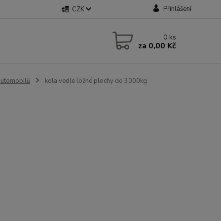
Přihlášení
CZK
0
ks
za
0,00 Kč
automobilů
kola vedle ložné plochy do 3000kg