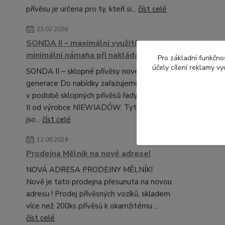
přívěsu je určena pro ty, kteří si...
číst celé
23.02.2026
SONDA II – maximální využití,
minimální námaha při nakládání.
Pro základní funkčnos
účely cílení reklamy v
SONDA II – sklopné přívěsy nové
generace Do nabídky zařazujeme novinku
v podobě sklopných přívěsů řady SONDA
II od výrobce NIEWIADÓW. Tyto modely
jso...
číst celé
12.08.2024
Prodejna Mělník na nové adrese!
NOVÁ ADRESA PRODEJNY MĚLNÍK!
Nově je tato prodejna přesunuta na novou
adresu ! Prodej přívěsných vozíků, skladem
více než 200ks přívěsů k okamžitému ...
číst celé