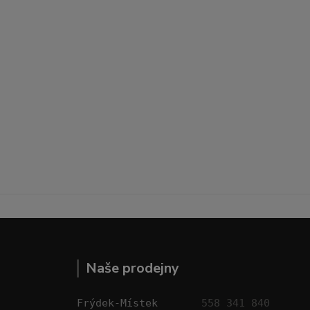
Naše prodejny
Frýdek-Místek       
558 341 840