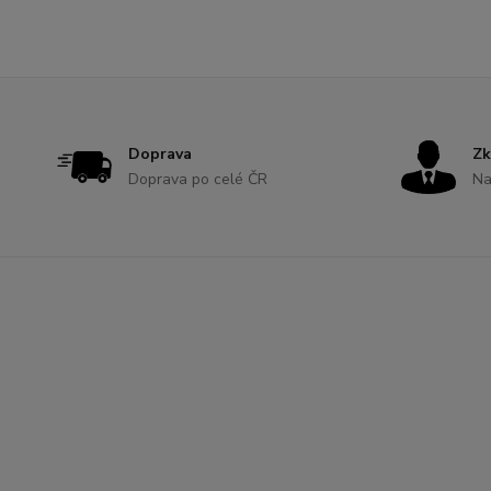
Doprava
Zk
Doprava po celé ČR
Na