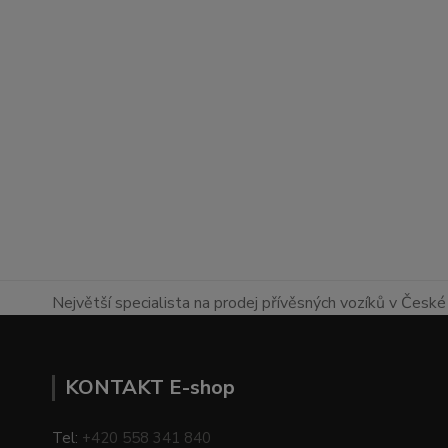
Největší specialista na prodej přívěsných vozíků v České 
KONTAKT E-shop
Tel:
+420 558 341 840