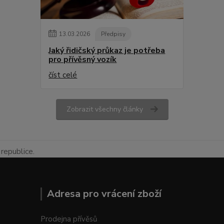
13
.
03
.
2026
Předpisy
Jaký řidičský průkaz je potřeba
pro přívěsný vozík
číst celé
Zobrazit všechny články
republice.
Adresa pro vrácení zboží
Prodejna přívěsů