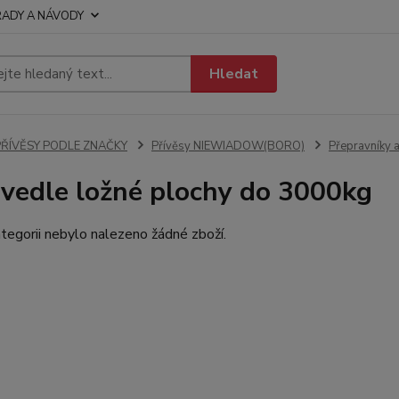
RADY A NÁVODY
Hledat
PŘÍVĚSY PODLE ZNAČKY
Přívěsy NIEWIADOW(BORO)
Přepravníky 
 vedle ložné plochy do 3000kg
tegorii nebylo nalezeno žádné zboží.