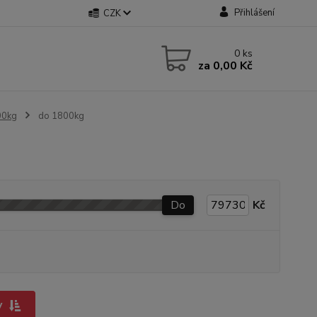
Přihlášení
CZK
0
ks
za
0,00 Kč
00kg
do 1800kg
Do
Kč
y