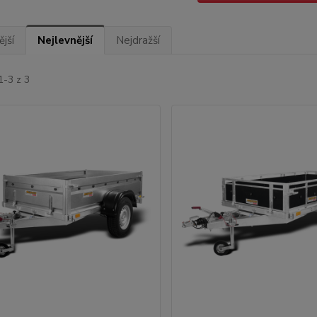
jší
Nejlevnější
Nejdražší
1-3 z 3