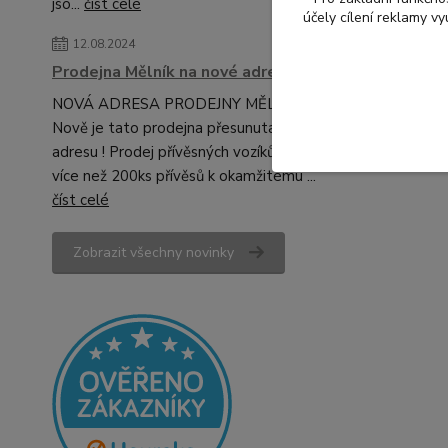
jso...
číst celé
účely cílení reklamy v
12.08.2024
Prodejna Mělník na nové adrese!
NOVÁ ADRESA PRODEJNY MĚLNÍK!
Nově je tato prodejna přesunuta na novou
adresu ! Prodej přívěsných vozíků, skladem
více než 200ks přívěsů k okamžitému ...
číst celé
Zobrazit všechny novinky