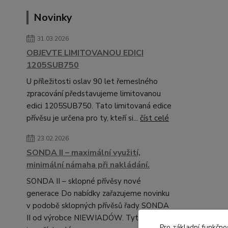
Novinky
31.03.2026
OBJEVTE LIMITOVANOU EDICI
1205SUB750
U příležitosti oslav 90 let řemeslného
zpracování představujeme limitovanou
edici 1205SUB750. Tato limitovaná edice
přívěsu je určena pro ty, kteří si...
číst celé
23.02.2026
SONDA II – maximální využití,
minimální námaha při nakládání.
SONDA II – sklopné přívěsy nové
generace Do nabídky zařazujeme novinku
v podobě sklopných přívěsů řady SONDA
II od výrobce NIEWIADÓW. Tyto modely
Pro základní funkčnos