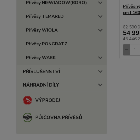
Přívěsy NIEWIADOW(BORO)
Přívěsn
cm | 16
Přívěsy TEMARED
62 590,0
Přívěsy WIOLA
54 99
45 446,
Přívěsy PONGRATZ
Přívěsy WARK
PŘÍSLUŠENSTVÍ
NÁHRADNÍ DÍLY
VÝPRODEJ
PŮJČOVNA PŘÍVĚSŮ