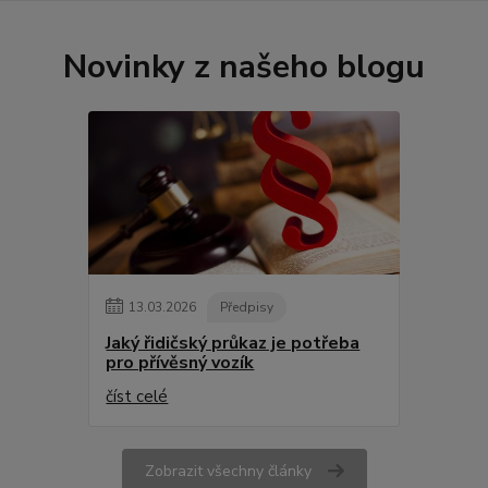
Novinky z našeho blogu
13
.
03
.
2026
Předpisy
Jaký řidičský průkaz je potřeba
pro přívěsný vozík
číst celé
Zobrazit všechny články