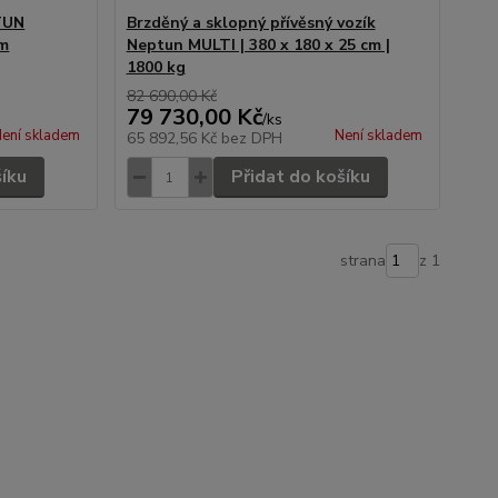
TUN
Brzděný a sklopný přívěsný vozík
cm
Neptun MULTI | 380 x 180 x 25 cm |
1800 kg
82 690,00 Kč
79 730,00 Kč
/
ks
ení skladem
Není skladem
65 892,56 Kč
bez DPH
šíku
Přidat do košíku
strana
z 1