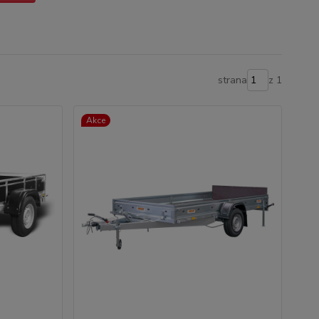
strana
z 1
Akce