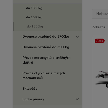
do 1350kg
Nejnově
do 1500kg
do 1800kg
Zobrazuji 
Dvouosé brzděné do 2700kg
Akce
Dvouosé brzděné do 3500kg
Převoz motocyklů a sněžných
skůtrů
Převoz čtyřkolek a malých
mechanismů
Sklápěče
Lodní přívěsy