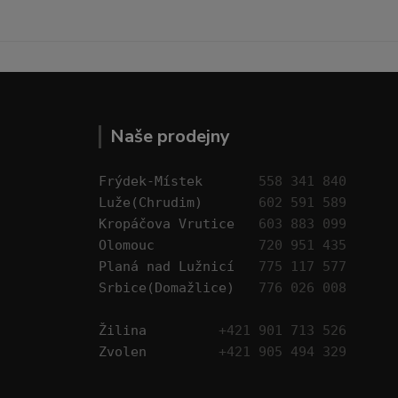
Naše prodejny
Frýdek-Místek       
558 341 840
Luže(Chrudim)       
602 591 589
Kropáčova Vrutice   
603 883 099
Olomouc             
720 951 435
Planá nad Lužnicí   
775 117 577
Srbice(Domažlice)   
776 026 008
Žilina         
+421 901 713 526
Zvolen         
+421 905 494 329