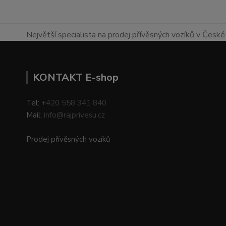
Největší specialista na prodej přívěsných vozíků v České 
KONTAKT E-shop
Tel:
+420 558 341 840
Mail:
info@rajprivesu.cz
Prodej přívěsných vozíků