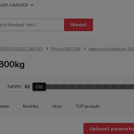
RADY A NÁVODY
Hledat
PŘÍVĚSY PODLE ZNAČKY
Přívěsy NEPTUN
Jednoosé brzděné do 18
1800kg
Kč
Od
adem
Novinka
Akce
TOP produkt
Upřesnit parametr