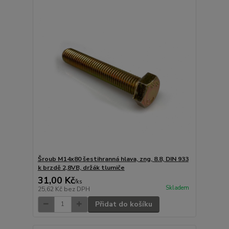
Šroub M14x80 šestihranná hlava, zng, 8.8, DIN 933
k brzdě 2,8VB, držák tlumiče
31,00 Kč
/
ks
Skladem
25,62 Kč
bez DPH
Přidat do košíku