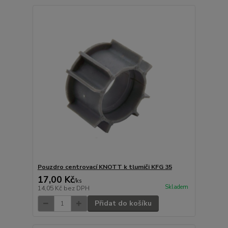
Pouzdro centrovací KNOTT k tlumiči KFG 35
17,00 Kč
/
ks
Skladem
14,05 Kč
bez DPH
Přidat do košíku