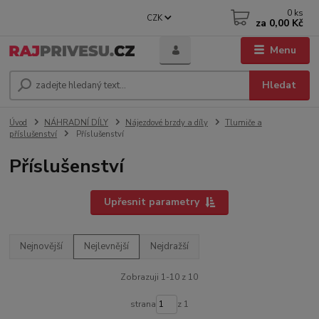
0
ks
CZK
za
0,00 Kč
Menu
Hledat
Úvod
NÁHRADNÍ DÍLY
Nájezdové brzdy a díly
Tlumiče a
příslušenství
Příslušenství
Příslušenství
Upřesnit parametry
Nejnovější
Nejlevnější
Nejdražší
Zobrazuji 1-10 z 10
strana
z 1