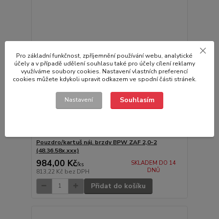
Pro základní funkčnost, zpříjemnění používání webu, analytické
účely a v případě udělení souhlasu také pro účely cílení reklamy
využíváme soubory cookies. Nastavení vlastních preferencí
cookies můžete kdykoli upravit odkazem ve spodní části stránek.
Souhlasím
Nastavení
Pouzdro/kartuš náj. brzdy BPW ZAF 2,0-2
(48.36.58x.xxx)
984,00 Kč
SKLADEM DO 14
/
ks
DNŮ
813,22 Kč
bez DPH
Přidat do košíku