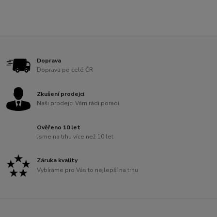
Doprava
Doprava po celé ČR
Zkušení prodejci
Naši prodejci Vám rádi poradí
Ověřeno 10 let
Jsme na trhu více než 10 let
Záruka kvality
Vybíráme pro Vás to nejlepší na trhu