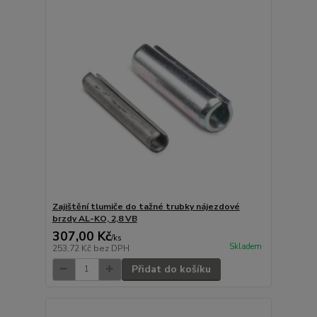
Zajištění tlumiče do tažné trubky nájezdové
brzdy AL-KO, 2,8 VB
307,00 Kč
/
ks
Skladem
253,72 Kč
bez DPH
Přidat do košíku