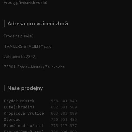
Prodej přívěsných vozíků
Adresa pro vrácení zboží
Prodejna přívěsů
TRAILERS & FACILITY s.r.o.
Zahradnická 2392,
73801 Frýdek-Místek / Zelinkovice
Naše prodejny
Frýdek-Místek       
558 341 840
Luže(Chrudim)       
602 591 589
Kropáčova Vrutice   
603 883 099
Olomouc             
720 951 435
Planá nad Lužnicí   
775 117 577
Srbice(Domažlice)   
776 026 008