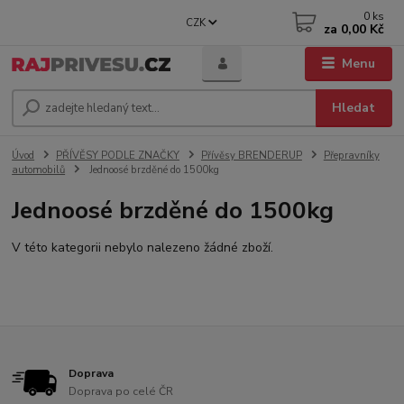
0
ks
CZK
za
0,00 Kč
Menu
Hledat
Úvod
PŘÍVĚSY PODLE ZNAČKY
Přívěsy BRENDERUP
Přepravníky
automobilů
Jednoosé brzděné do 1500kg
Jednoosé brzděné do 1500kg
V této kategorii nebylo nalezeno žádné zboží.
Doprava
Doprava po celé ČR