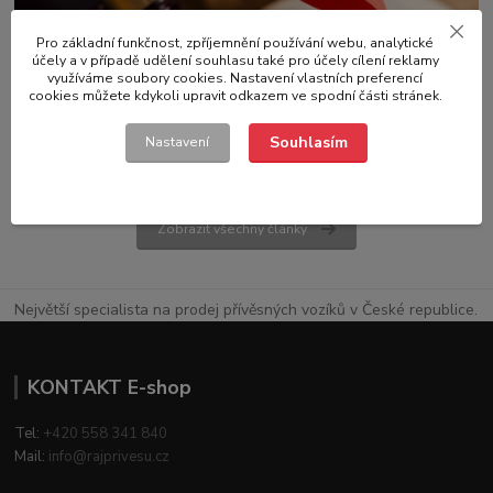
Pro základní funkčnost, zpříjemnění používání webu, analytické
účely a v případě udělení souhlasu také pro účely cílení reklamy
využíváme soubory cookies. Nastavení vlastních preferencí
13
.
03
.
2026
Předpisy
cookies můžete kdykoli upravit odkazem ve spodní části stránek.
Jaký řidičský průkaz je potřeba pro přívěsný vozík
Souhlasím
Nastavení
číst celé
Zobrazit všechny články
Největší specialista na prodej přívěsných vozíků v České republice.
KONTAKT E-shop
Tel:
+420 558 341 840
Mail:
info@rajprivesu.cz