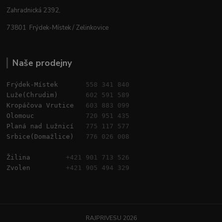
Zahradnická 2392,
73801 Frýdek-Místek / Zelinkovice
Naše prodejny
Frýdek-Místek       
558 341 840
Luže(Chrudim)       
602 591 589
Kropáčova Vrutice   
603 883 099
Olomouc             
720 951 435
Planá nad Lužnicí   
775 117 577
Srbice(Domažlice)   
776 026 008
Žilina         
+421 901 713 526
Zvolen         
+421 905 494 329
RAJPRIVESU 2026