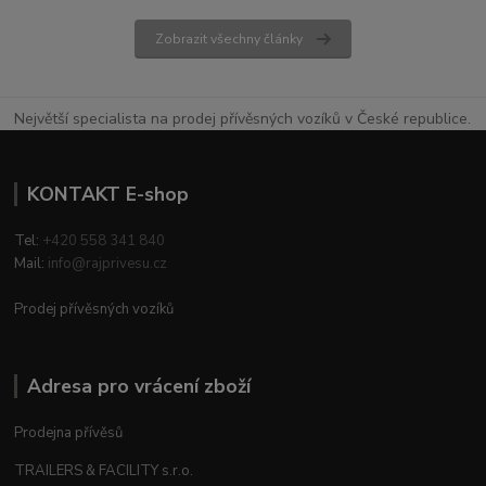
Zobrazit všechny články
Největší specialista na prodej přívěsných vozíků v České republice.
KONTAKT E-shop
Tel:
+420 558 341 840
Mail:
info@rajprivesu.cz
Prodej přívěsných vozíků
Adresa pro vrácení zboží
Prodejna přívěsů
TRAILERS & FACILITY s.r.o.