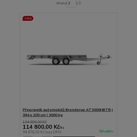
strana
z 1
Akce
Přepravník automobilů Brenderup AT3000HBTB |
394 x 200 cm | 3000 kg
134 800,00 Kč
114 800,00 Kč
/
ks
Skladem
94 876,03 Kč
bez DPH