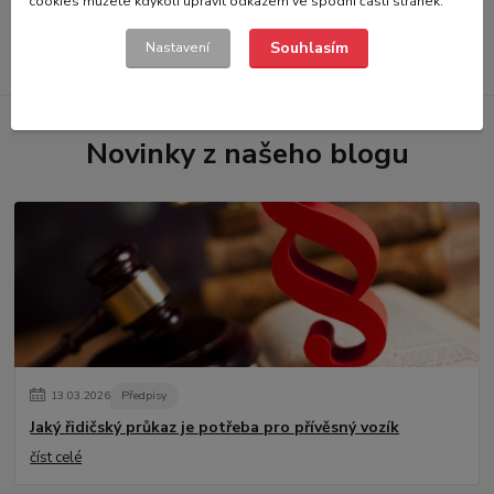
cookies můžete kdykoli upravit odkazem ve spodní části stránek.
Záruka kvality
Vybíráme pro Vás to nejlepší na trhu
Souhlasím
Nastavení
Novinky z našeho blogu
13
.
03
.
2026
Předpisy
Jaký řidičský průkaz je potřeba pro přívěsný vozík
číst celé