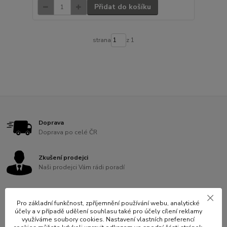
Přidat do košíku
strana
z 1
Doprava
Doprava po celé ČR
Zkušení prodejci
Naši prodejci Vám rádi poradí
Ověřeno 10 let
Pro základní funkčnost, zpříjemnění používání webu, analytické
Jsme na trhu více než 10 let
účely a v případě udělení souhlasu také pro účely cílení reklamy
využíváme soubory cookies. Nastavení vlastních preferencí