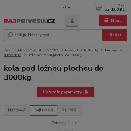
0
ks
CZK
za
0,00 Kč
Menu
Hledat
Úvod
PŘÍVĚSY PODLE ZNAČKY
Přívěsy BRENDERUP
Přepravníky
automobilů
kola pod ložnou plochou do 3000kg
kola pod ložnou plochou do
3000kg
Upřesnit parametry
Nejnovější
Nejlevnější
Nejdražší
Zobrazuji 1-1 z 1