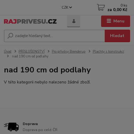
0
ks
CZK
za
0,00 Kč
Menu
Hledat
Úvod
PŘÍSLUŠENSTVÍ
Pro přívěsy Brenderup
Plachty s konstrukcí
nad 190 cm od podlahy
nad 190 cm od podlahy
V této kategorii nebylo nalezeno žádné zboží.
Doprava
Doprava po celé ČR