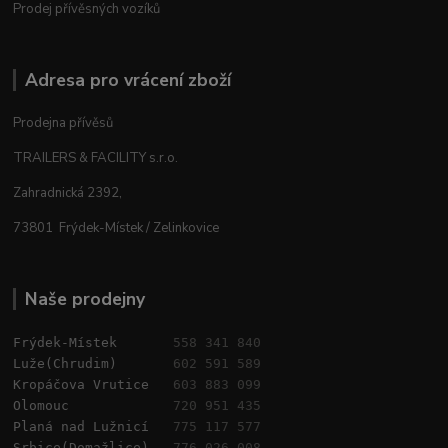
Prodej přívěsných vozíků
Adresa pro vrácení zboží
Prodejna přívěsů
TRAILERS & FACILITY s.r.o.
Zahradnická 2392,
73801 Frýdek-Místek / Zelinkovice
Naše prodejny
Frýdek-Místek       
558 341 840
Luže(Chrudim)       
602 591 589
Kropáčova Vrutice   
603 883 099
Olomouc             
720 951 435
Planá nad Lužnicí   
775 117 577
Srbice(Domažlice)   
776 026 008