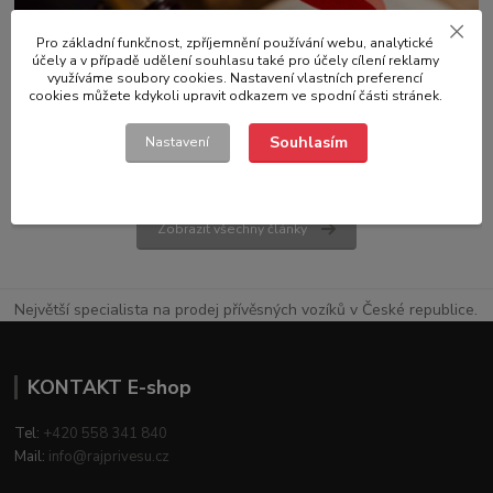
Pro základní funkčnost, zpříjemnění používání webu, analytické
účely a v případě udělení souhlasu také pro účely cílení reklamy
využíváme soubory cookies. Nastavení vlastních preferencí
13
.
03
.
2026
Předpisy
cookies můžete kdykoli upravit odkazem ve spodní části stránek.
Jaký řidičský průkaz je potřeba pro přívěsný vozík
Souhlasím
Nastavení
číst celé
Zobrazit všechny články
Největší specialista na prodej přívěsných vozíků v České republice.
KONTAKT E-shop
Tel:
+420 558 341 840
Mail:
info@rajprivesu.cz