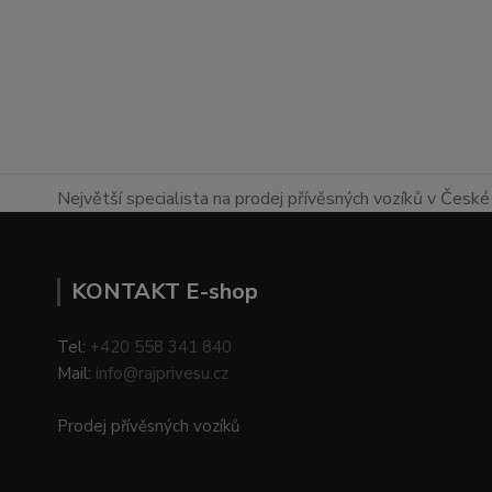
Největší specialista na prodej přívěsných vozíků v České 
KONTAKT E-shop
Tel:
+420 558 341 840
Mail:
info@rajprivesu.cz
Prodej přívěsných vozíků