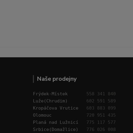
Naše prodejny
Frýdek-Místek       
558 341 840
Luže(Chrudim)       
602 591 589
Kropáčova Vrutice   
603 883 099
Olomouc             
720 951 435
Planá nad Lužnicí   
775 117 577
Srbice(Domažlice)   
776 026 008