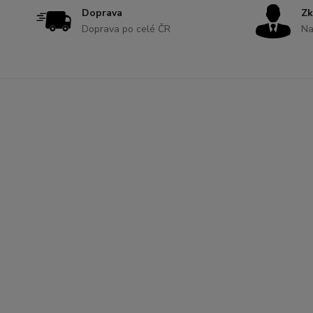
Doprava
Zk
Doprava po celé ČR
Na