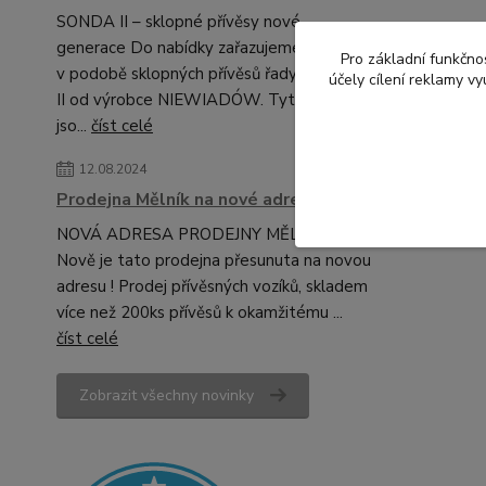
SONDA II – sklopné přívěsy nové
generace Do nabídky zařazujeme novinku
Pro základní funkčnos
v podobě sklopných přívěsů řady SONDA
účely cílení reklamy v
II od výrobce NIEWIADÓW. Tyto modely
jso...
číst celé
12.08.2024
Prodejna Mělník na nové adrese!
NOVÁ ADRESA PRODEJNY MĚLNÍK!
Nově je tato prodejna přesunuta na novou
adresu ! Prodej přívěsných vozíků, skladem
více než 200ks přívěsů k okamžitému ...
číst celé
Zobrazit všechny novinky