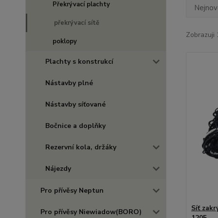
Překrývací plachty
Nejnově
překrývací sítě
Zobrazuji 
poklopy
Plachty s konstrukcí
Nástavby plné
Nástavby síťované
Bočnice a doplňky
Rezervní kola, držáky
Nájezdy
Pro přívěsy Neptun
Síť zak
Pro přívěsy Niewiadow(BORO)
1205