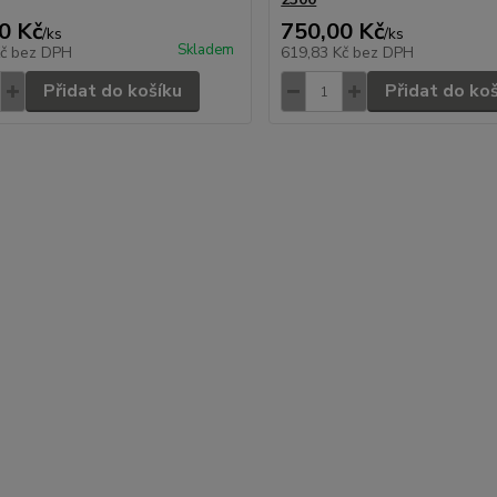
0 Kč
750,00 Kč
/
ks
/
ks
Skladem
Kč
bez DPH
619,83 Kč
bez DPH
Přidat do košíku
Přidat do ko