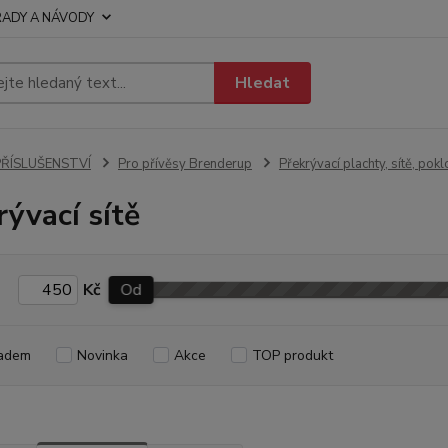
RADY A NÁVODY
Hledat
PŘÍSLUŠENSTVÍ
Pro přívěsy Brenderup
Překrývací plachty, sítě, pok
rývací sítě
Kč
Od
adem
Novinka
Akce
TOP produkt