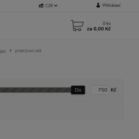
Přihlášení
CZK
0
ks
za
0,00 Kč
lopy
překrývací sítě
Do
Kč