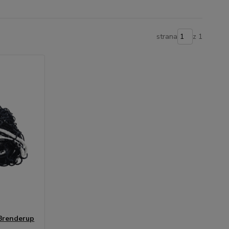
strana
z 1
 Brenderup