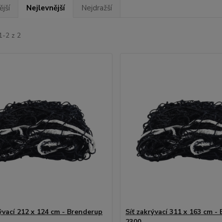
jší
Nejlevnější
Nejdražší
1-2 z 2
rývací 212 x 124 cm - Brenderup
Síť zakrývací 311 x 163 cm -
2300