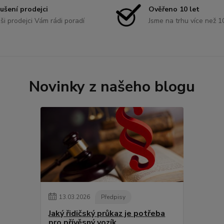
ušení prodejci
Ověřeno 10 let
ši prodejci Vám rádi poradí
Jsme na trhu více než 1
Novinky z našeho blogu
13
.
03
.
2026
Předpisy
Jaký řidičský průkaz je potřeba
pro přívěsný vozík