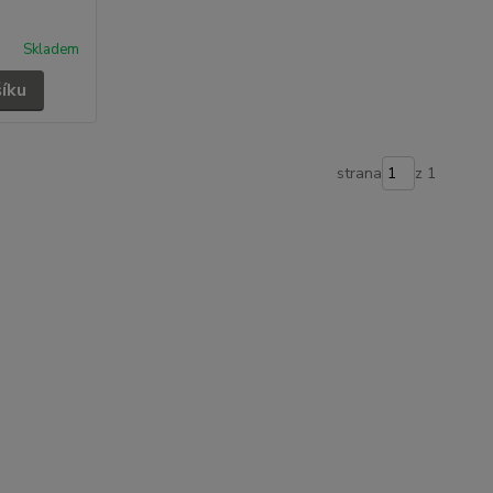
Skladem
šíku
strana
z 1