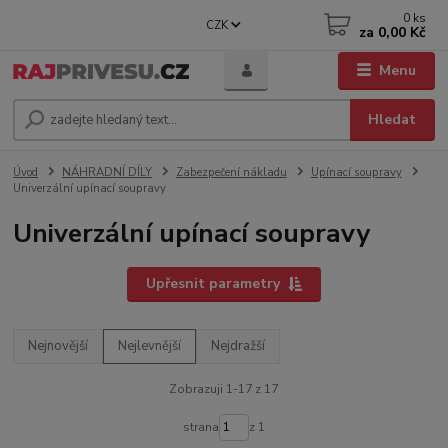
0
ks
CZK
za
0,00 Kč
Menu
Hledat
Úvod
NÁHRADNÍ DÍLY
Zabezpečení nákladu
Upínací soupravy
Univerzální upínací soupravy
Univerzální upínací soupravy
Upřesnit parametry
Nejnovější
Nejlevnější
Nejdražší
Zobrazuji 1-17 z 17
strana
z 1