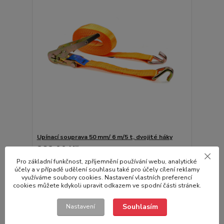
Upínací souprava 50 mm/ 6 m/5 t, dvojité háky
282,00 Kč
/
ks
Skladem
233,06 Kč
bez DPH
Pro základní funkčnost, zpříjemnění používání webu, analytické
účely a v případě udělení souhlasu také pro účely cílení reklamy
Přidat do košíku
využíváme soubory cookies. Nastavení vlastních preferencí
cookies můžete kdykoli upravit odkazem ve spodní části stránek.
Souhlasím
Nastavení