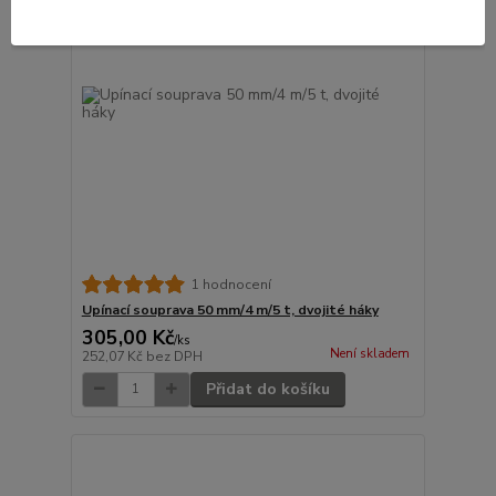
1 hodnocení
Upínací souprava 50 mm/4 m/5 t, dvojité háky
305,00 Kč
/
ks
Není skladem
252,07 Kč
bez DPH
Přidat do košíku