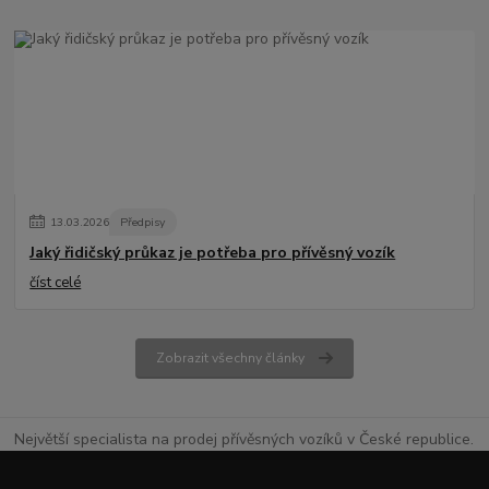
13
.
03
.
2026
Předpisy
Jaký řidičský průkaz je potřeba pro přívěsný vozík
číst celé
Zobrazit všechny články
Největší specialista na prodej přívěsných vozíků v České republice.