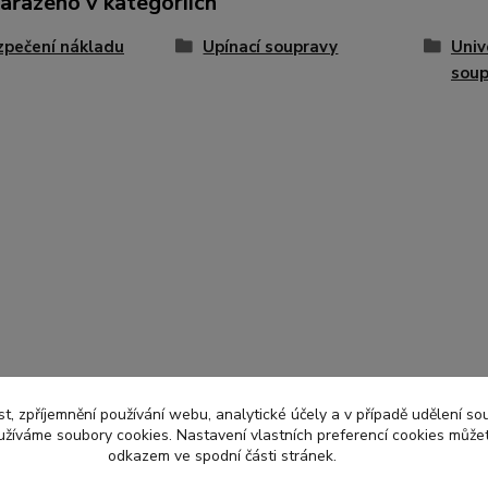
zařazeno v kategoriích
pečení nákladu
Upínací soupravy
Univ
soup
t, zpříjemnění používání webu, analytické účely a v případě udělení so
yužíváme soubory cookies. Nastavení vlastních preferencí cookies můžet
odkazem ve spodní části stránek.