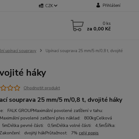
Přihlášení
CZK
0
ks
za
0,00 Kč
lní upínací soupravy
Upínací souprava 25 mm/5 m/0,8 t, dvojité
vojité háky
Ohodnotit produkt
ací souprava 25 mm/5 m/0,8 t, dvojité háky
e: FALK GROUPMaximální povolené zatÍžení v tahu:
aximální povolené zatížení přes náklad: 800kgCelková
 5mDélka pevné části: 0,5mDélka volné části: 4,5mŠířka:
akončení: dvojitý hákPrůtažnost: 7%
celý popis