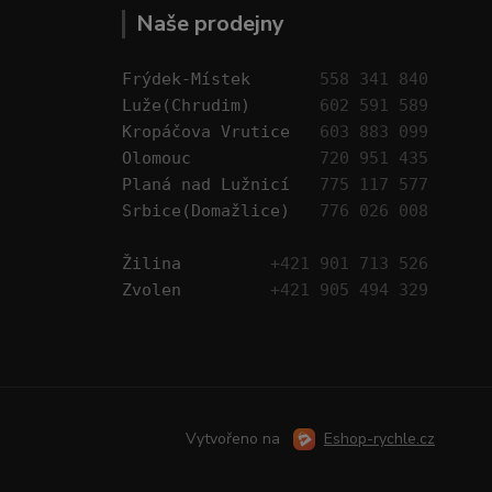
Naše prodejny
Frýdek-Místek       
558 341 840
Luže(Chrudim)       
602 591 589
Kropáčova Vrutice   
603 883 099
Olomouc             
720 951 435
Planá nad Lužnicí   
775 117 577
Srbice(Domažlice)   
776 026 008
Žilina         
+421 901 713 526
Zvolen         
+421 905 494 329
Vytvořeno na
Eshop-rychle.cz