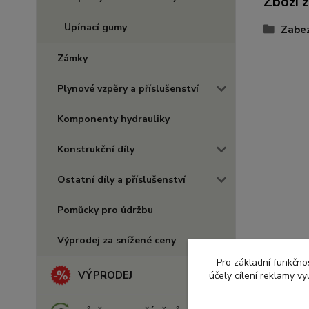
Zboží 
Upínací gumy
Zabez
Zámky
Plynové vzpěry a příslušenství
Komponenty hydrauliky
Konstrukční díly
Ostatní díly a příslušenství
Pomůcky pro údržbu
Výprodej za snížené ceny
Pro základní funkčnos
VÝPRODEJ
účely cílení reklamy v