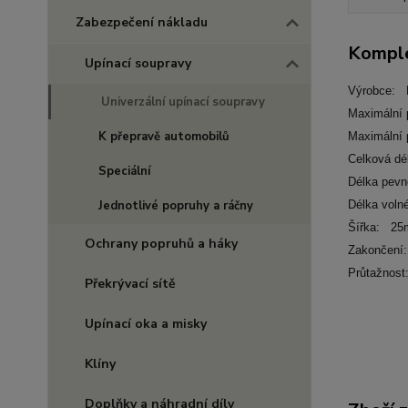
Zabezpečení nákladu
Komple
Upínací soupravy
Výrobce:
Univerzální upínací soupravy
Maximální 
K přepravě automobilů
Maximální 
Celková d
Speciální
Délka pevn
Jednotlivé popruhy a ráčny
Délka voln
Šířka: 2
Ochrany popruhů a háky
Zakončení:
Průtažnos
Překrývací sítě
Upínací oka a misky
Klíny
Doplňky a náhradní díly