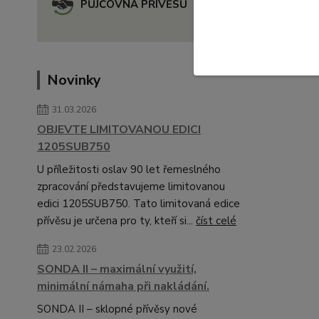
PŮJČOVNA PŘÍVĚSŮ
Novinky
31.03.2026
OBJEVTE LIMITOVANOU EDICI
1205SUB750
U příležitosti oslav 90 let řemeslného
zpracování představujeme limitovanou
edici 1205SUB750. Tato limitovaná edice
přívěsu je určena pro ty, kteří si...
číst celé
23.02.2026
SONDA II – maximální využití,
minimální námaha při nakládání.
SONDA II – sklopné přívěsy nové