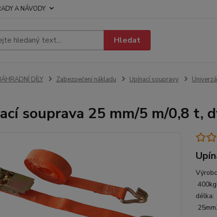
RADY A NÁVODY
Hledat
NÁHRADNÍ DÍLY
Zabezpečení nákladu
Upínací soupravy
Univerzá
ací souprava 25 mm/5 m/0,8 t, d
Upín
Výrobc
400kgM
délka:
25mmZ