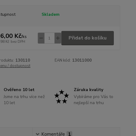
tupnost
Skladem
6,00 Kč
/
ks
Přidat do košíku
,98 Kč
bez DPH
roduktu:
130110
EAN kód:
13011000
cenu / dostupnost
Ověřeno 10 let
Záruka kvality
Jsme na trhu více než
Vybíráme pro Vás to
10 let
nejlepší na trhu
Komentáře
1