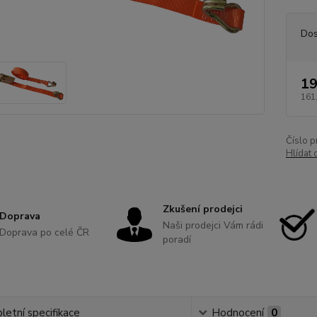
Dos
19
161
Číslo p
Hlídat 
Zkušení prodejci
Doprava
Naši prodejci Vám rádi
Doprava po celé ČR
poradí
etní specifikace
Hodnocení
0