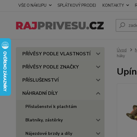
VŠE O NÁKUPU
SPLÁTKOVÝ PRODEJ
KONTAKTY
Úvod
PŘÍVĚSY PODLE VLASTNOSTÍ
háky
PŘÍVĚSY PODLE ZNAČKY
Upín
PŘÍSLUŠENSTVÍ
NÁHRADNÍ DÍLY
Příslušenství k plachtám
Blatníky, zástěrky
Nájezdové brzdy a díly