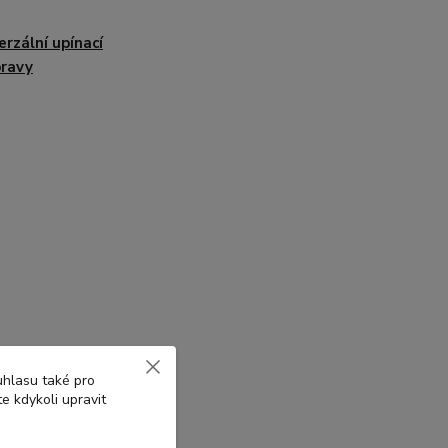
erzální upínací
ravy
uhlasu také pro
e kdykoli upravit