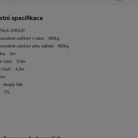
tní specifikace
 FALK GROUP
povolené zatÍžení v tahu: 400kg
povolené zatížení přes náklad: 800kg
élka: 5m
é části: 0,5m
é části: 4,5m
5mm
 dvojitý hák
t: 7%