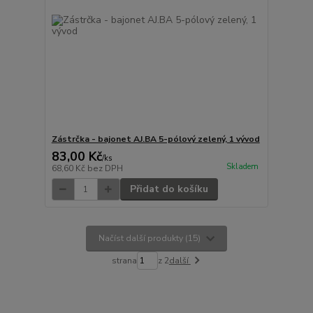
Zástrčka - bajonet AJ.BA 5-pólový zelený, 1 vývod
83,00 Kč
/
ks
Skladem
68,60 Kč
bez DPH
Přidat do košíku
Načíst další produkty (15)
strana
z 2
další