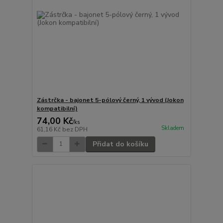
Zástrčka - bajonet 5-pólový černý, 1 vývod (Jokon
kompatibilní)
74,00 Kč
/
ks
Skladem
61,16 Kč
bez DPH
Přidat do košíku