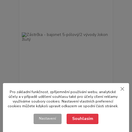
Zástrčka - bajonet 5-pólový/2 vývody Jokon žlutý
65,00 Kč
Pro základní funkčnost, zpříjemnění používání webu, analytické
/
ks
účely a v případě udělení souhlasu také pro účely cílení reklamy
Skladem
53,72 Kč
bez DPH
využíváme soubory cookies. Nastavení vlastních preferencí
Přidat do košíku
cookies můžete kdykoli upravit odkazem ve spodní části stránek.
Souhlasím
Nastavení