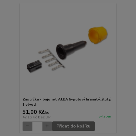
Zástrčka - bajonet AJ.BA 5-pólový hranatý, žlutý,
1 vývod
51,00 Kč
/
ks
Skladem
42,15 Kč
bez DPH
Přidat do košíku