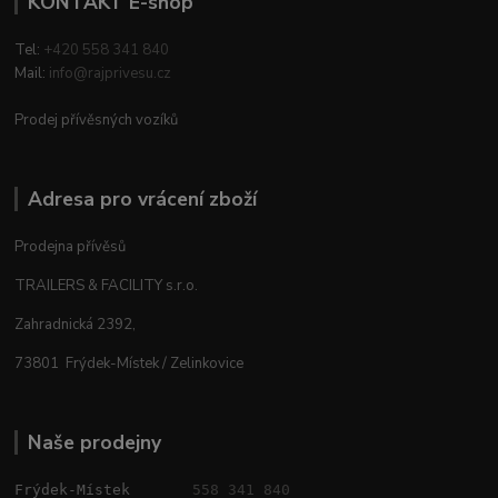
KONTAKT E-shop
Tel:
+420 558 341 840
Mail:
info@rajprivesu.cz
Prodej přívěsných vozíků
Adresa pro vrácení zboží
Prodejna přívěsů
TRAILERS & FACILITY s.r.o.
Zahradnická 2392,
73801 Frýdek-Místek / Zelinkovice
Naše prodejny
Frýdek-Místek       
558 341 840