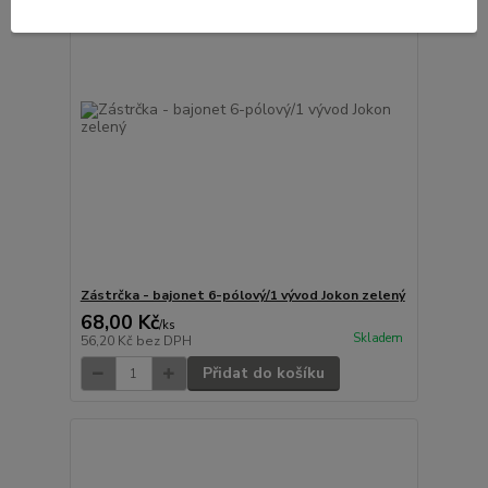
Zástrčka - bajonet 6-pólový/1 vývod Jokon zelený
68,00 Kč
/
ks
Skladem
56,20 Kč
bez DPH
Přidat do košíku