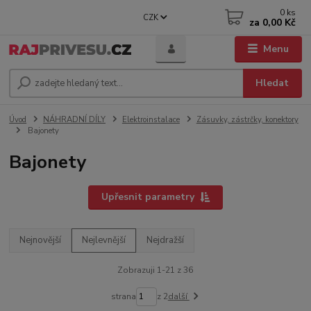
0
ks
CZK
za
0,00 Kč
Menu
Hledat
Úvod
NÁHRADNÍ DÍLY
Elektroinstalace
Zásuvky, zástrčky, konektory
Bajonety
Bajonety
Upřesnit parametry
Nejnovější
Nejlevnější
Nejdražší
Zobrazuji 1-21 z 36
strana
z 2
další