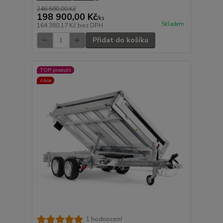
246 590,00 Kč
198 900,00 Kč
/
ks
Skladem
164 380,17 Kč
bez DPH
Přidat do košíku
TOP produkt
Akce
1 hodnocení