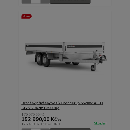
Akce
Brzděný přívěsný vozík Brenderup 5520W ALU |
517 x 204 cm | 3500 kg
170 970,00 Kč
152 990,00 Kč
/
ks
Skladem
126 438,02 Kč
bez DPH