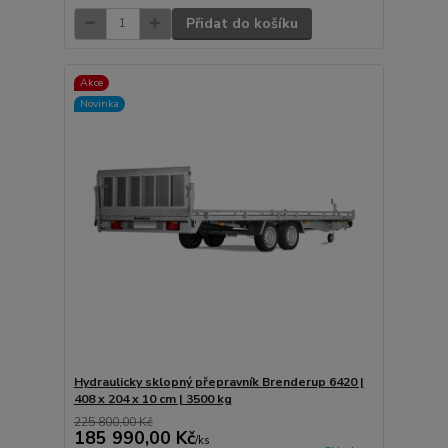
Přidat do košíku
Akce
Novinka
Hydraulicky sklopný přepravník Brenderup 6420 |
408 x 204 x 10 cm | 3500 kg
225 800,00 Kč
185 990,00 Kč
/
ks