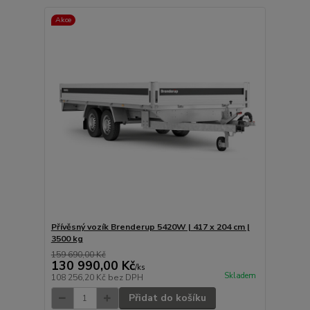
Akce
Přívěsný vozík Brenderup 5420W | 417 x 204 cm |
3500 kg
159 690,00 Kč
130 990,00 Kč
/
ks
Skladem
108 256,20 Kč
bez DPH
Přidat do košíku