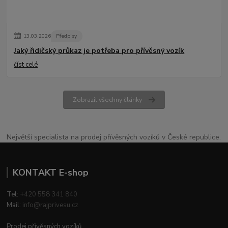
13
.
03
.
2026
Předpisy
Jaký řidičský průkaz je potřeba pro přívěsný vozík
číst celé
Zobrazit všechny články
Největší specialista na prodej přívěsných vozíků v České republice.
KONTAKT E-shop
Tel:
+420 558 341 840
Mail:
info@rajprivesu.cz
Prodej přívěsných vozíků