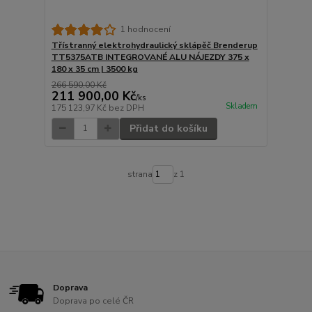
1 hodnocení
Třístranný elektrohydraulický sklápěč Brenderup
TT5375ATB INTEGROVANÉ ALU NÁJEZDY 375 x
180 x 35 cm | 3500 kg
266 590,00 Kč
211 900,00 Kč
/
ks
Skladem
175 123,97 Kč
bez DPH
Přidat do košíku
strana
z 1
Doprava
Doprava po celé ČR