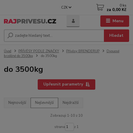
0
ks
CZK
za
0,00 Kč
Menu
Hledat
Úvod
PŘÍVĚSY PODLE ZNAČKY
Přívěsy BRENDERUP
Dvouosé
brzděné do 3500kg
do 3500kg
do 3500kg
Upřesnit parametry
Nejnovější
Nejlevnější
Nejdražší
Zobrazuji 1-10 z 10
strana
z 1