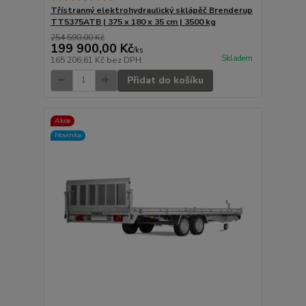
Třístranný elektrohydraulický sklápěč Brenderup
TT5375ATB | 375 x 180 x 35 cm | 3500 kg
254 590,00 Kč
199 900,00 Kč
/
ks
Skladem
165 206,61 Kč
bez DPH
Přidat do košíku
Akce
Novinka