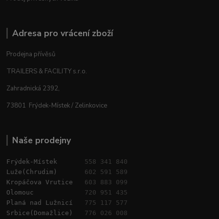
Adresa pro vrácení zboží
Prodejna přívěsů
TRAILERS & FACILITY s.r.o.
Zahradnická 2392,
73801 Frýdek-Místek / Zelinkovice
Naše prodejny
Frýdek-Místek       
558 341 840
Luže(Chrudim)       
602 591 589
Kropáčova Vrutice   
603 883 099
Olomouc             
720 951 435
Planá nad Lužnicí   
775 117 577
Srbice(Domažlice)   
776 026 008