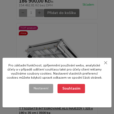
186 900,00 Kč
/
ks
Skladem
154 462,81 Kč
bez DPH
Přidat do košíku
TOP produkt
Akce
Pro základní funkčnost, zpříjemnění používání webu, analytické
účely a v případě udělení souhlasu také pro účely cílení reklamy
využíváme soubory cookies. Nastavení vlastních preferencí
cookies můžete kdykoli upravit odkazem ve spodní části stránek.
Souhlasím
Nastavení
Třístranný elektrohydraulický sklápěč Brenderup
TT5325ATB INTEGROVANÉ ALU NÁJEZDY | 325 x
180 x 35 cm | 3500 kg