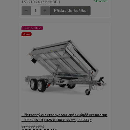
Skladem
153 710,74 Kč
bez DPH
Přidat do košíku
TOP produkt
Akce
Třístranný elektrohydraulický sklápěč Brenderup
TT5325ATB | 325 x 180 x 35 cm | 3500 kg
234 590,00 Kč