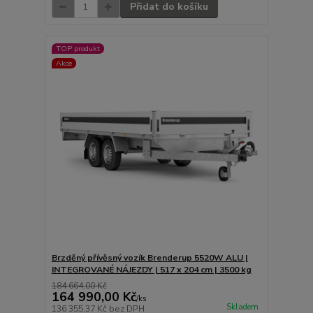
Přidat do košíku
TOP produkt
Akce
Brzděný přívěsný vozík Brenderup 5520W ALU |
INTEGROVANÉ NÁJEZDY | 517 x 204 cm | 3500 kg
184 664,00 Kč
164 990,00 Kč
/
ks
Skladem
136 355,37 Kč
bez DPH