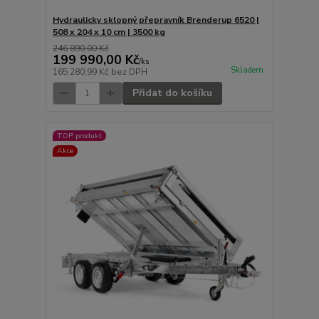
Hydraulicky sklopný přepravník Brenderup 6520 |
508 x 204 x 10 cm | 3500 kg
246 890,00 Kč
199 990,00 Kč
/
ks
Skladem
165 280,99 Kč
bez DPH
Přidat do košíku
TOP produkt
Akce