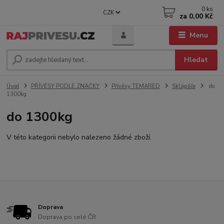
0
ks
CZK
za
0,00 Kč
Menu
Hledat
Úvod
PŘÍVĚSY PODLE ZNAČKY
Přívěsy TEMARED
Sklápěče
do
1300kg
do 1300kg
V této kategorii nebylo nalezeno žádné zboží.
Doprava
Doprava po celé ČR