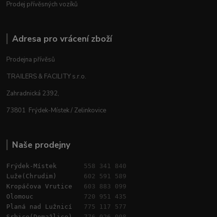
Prodej přívěsných vozíků
Adresa pro vrácení zboží
Prodejna přívěsů
TRAILERS & FACILITY s.r.o.
Zahradnická 2392,
73801 Frýdek-Místek / Zelinkovice
Naše prodejny
Frýdek-Místek       
558 341 840
Luže(Chrudim)       
602 591 589
Kropáčova Vrutice   
603 883 099
Olomouc             
720 951 435
Planá nad Lužnicí   
775 117 577
Srbice(Domažlice)   
776 026 008