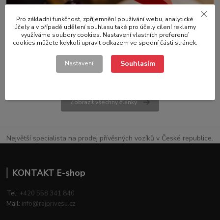
Pro základní funkčnost, zpříjemnění používání webu, analytické
účely a v případě udělení souhlasu také pro účely cílení reklamy
využíváme soubory cookies. Nastavení vlastních preferencí
13
.
03
.
2026
Předpisy
cookies můžete kdykoli upravit odkazem ve spodní části stránek.
Jaký řidičský průkaz je potřeba pro přívěsný vozík
Souhlasím
Nastavení
číst celé
Zobrazit všechny články
Největší specialista na prodej přívěsných vozíků v České republice.
KONTAKT E-shop
Tel:
+420 558 341 840
Mail:
info@rajprivesu.cz