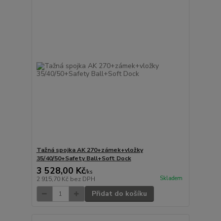
Tažná spojka AK 270+zámek+vložky
35/40/50+Safety Ball+Soft Dock
3 528,00 Kč
/
ks
Skladem
2 915,70 Kč
bez DPH
Přidat do košíku