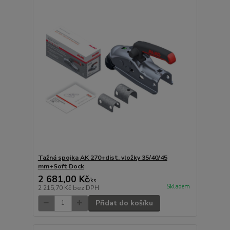
Tažná spojka AK 270+dist. vložky 35/40/45
mm+Soft Dock
2 681,00 Kč
/
ks
Skladem
2 215,70 Kč
bez DPH
Přidat do košíku