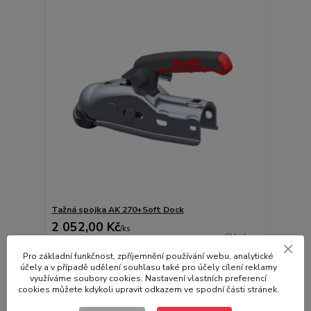
Tažná spojka AK 270+Soft Dock
2 052,00 Kč
/
ks
Skladem
1 695,87 Kč
bez DPH
Pro základní funkčnost, zpříjemnění používání webu, analytické
Přidat do košíku
účely a v případě udělení souhlasu také pro účely cílení reklamy
využíváme soubory cookies. Nastavení vlastních preferencí
cookies můžete kdykoli upravit odkazem ve spodní části stránek.