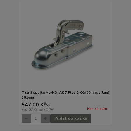
Tažná spojka AL-KO, AK 7 Plus E, 60x60mm, vrtání
10,5mm
547,00 Kč
/
ks
Není skladem
452,07 Kč
bez DPH
Přidat do košíku