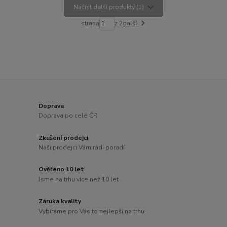
Načíst další produkty (1)
strana
z 2
další
Doprava
Doprava po celé ČR
Zkušení prodejci
Naši prodejci Vám rádi poradí
Ověřeno 10 let
Jsme na trhu více než 10 let
Záruka kvality
Vybíráme pro Vás to nejlepší na trhu