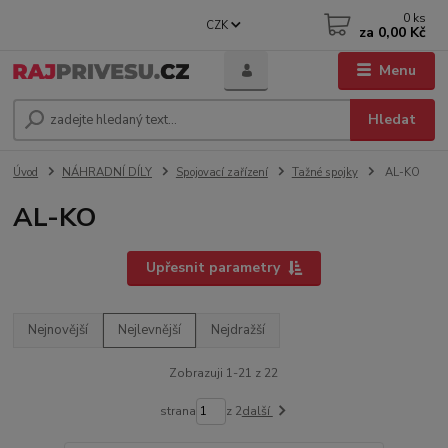
0
ks
CZK
za
0,00 Kč
Menu
Hledat
Úvod
NÁHRADNÍ DÍLY
Spojovací zařízení
Tažné spojky
AL-KO
AL-KO
Upřesnit parametry
Nejnovější
Nejlevnější
Nejdražší
Zobrazuji 1-21 z 22
strana
z 2
další