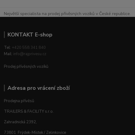
Největší specialista na prodej přívěsných vozíků v České republice.
KONTAKT E-shop
Tel:
+420 558 341 840
Mail:
info@rajprivesu.cz
Prodej přívěsných vozíků
Adresa pro vrácení zboží
Prodejna přívěsů
TRAILERS & FACILITY s.r.o.
Zahradnická 2392,
73801 Frýdek-Místek / Zelinkovice