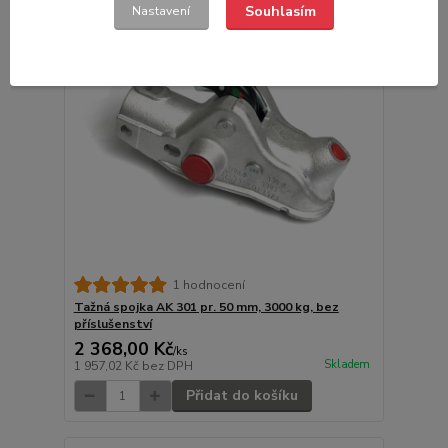
Souhlasím
Nastavení
1 hodnocení
Tažná spojka AK 301 pr. 50 mm, 3000 kg, bez
příslušenství
2 368,00 Kč
/
ks
Skladem
1 957,02 Kč
bez DPH
Přidat do košíku