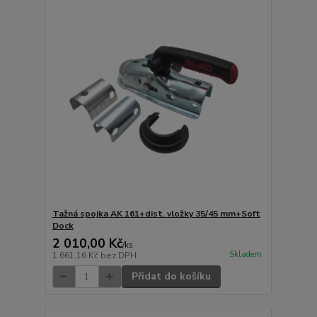
Tažná spojka AK 161+dist. vložky 35/45 mm+Soft
Dock
2 010,00 Kč
/
ks
Skladem
1 661,16 Kč
bez DPH
Přidat do košíku