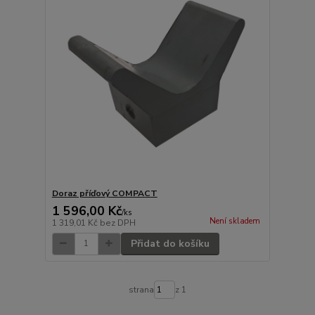
Doraz příďový COMPACT
1 596,00 Kč
/
ks
Není skladem
1 319,01 Kč
bez DPH
Přidat do košíku
strana
z 1