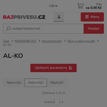
0
ks
CZK
za
0,00 Kč
Menu
Hledat
Úvod
NÁHRADNÍ DÍLY
Konstrukční díly
Rolny a opěry pro lodě
AL-KO
AL-KO
Upřesnit parametry
Nejnovější
Nejlevnější
Nejdražší
Zobrazuji 1-6 z 6
strana
z 1