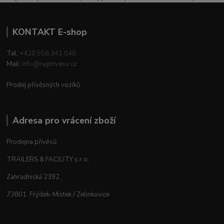
KONTAKT E-shop
Tel:
+420 558 341 840
Mail:
info@rajprivesu.cz
Prodej přívěsných vozíků
Adresa pro vrácení zboží
Prodejna přívěsů
TRAILERS & FACILITY s.r.o.
Zahradnická 2392,
73801 Frýdek-Místek / Zelinkovice