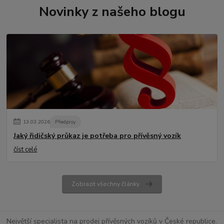
Novinky z našeho blogu
13
.
03
.
2026
Předpisy
Jaký řidičský průkaz je potřeba pro přívěsný vozík
číst celé
Zobrazit všechny články
Největší specialista na prodej přívěsných vozíků v České republice.