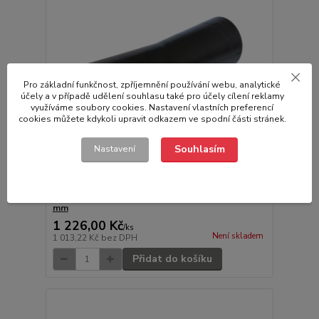
Pro základní funkčnost, zpříjemnění používání webu, analytické
účely a v případě udělení souhlasu také pro účely cílení reklamy
využíváme soubory cookies. Nastavení vlastních preferencí
cookies můžete kdykoli upravit odkazem ve spodní části stránek.
Souhlasím
Nastavení
Rolna COMPACT kýlová pr. 69x197 mm/pr. 21,5
mm
1 226,00 Kč
/
ks
Není skladem
1 013,22 Kč
bez DPH
Přidat do košíku