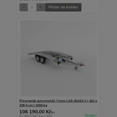
Přidat do košíku
Přepravník automobilů Tema CAR 4520/2 S | 452 x
205,5 cm | 3000 kg
106 190,00 Kč
/
ks
Skladem
87 760,33 Kč
bez DPH