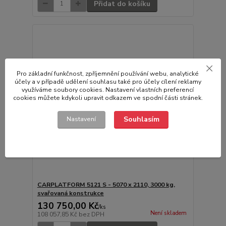
Přidat do košíku
Pro základní funkčnost, zpříjemnění používání webu, analytické
účely a v případě udělení souhlasu také pro účely cílení reklamy
využíváme soubory cookies. Nastavení vlastních preferencí
cookies můžete kdykoli upravit odkazem ve spodní části stránek.
Souhlasím
Nastavení
CARPLATFORM 5121 S - 5070 x 2110, 3000 kg,
svařovaná konstrukce
130 750,00 Kč
/
ks
Není skladem
108 057,85 Kč
bez DPH