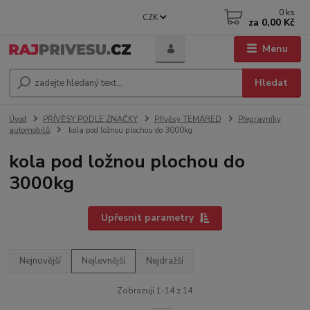
0
ks
CZK
za
0,00 Kč
Menu
Hledat
Úvod
PŘÍVĚSY PODLE ZNAČKY
Přívěsy TEMARED
Přepravníky
automobilů
kola pod ložnou plochou do 3000kg
kola pod ložnou plochou do
3000kg
Upřesnit parametry
Nejnovější
Nejlevnější
Nejdražší
Zobrazuji 1-14 z 14