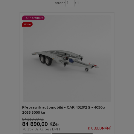
strana
z 1
TOP produkt
Akce
Přepravník automobilů - CAR 4020/2 S - 4030 x
2055 3000 kg
94 110,00 Kč
84 890,00 Kč
/
ks
K OBJEDNÁNÍ
70 157,02 Kč
bez DPH