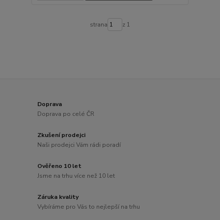
strana
z 1
Doprava
Doprava po celé ČR
Zkušení prodejci
Naši prodejci Vám rádi poradí
Ověřeno 10 let
Jsme na trhu více než 10 let
Záruka kvality
Vybíráme pro Vás to nejlepší na trhu