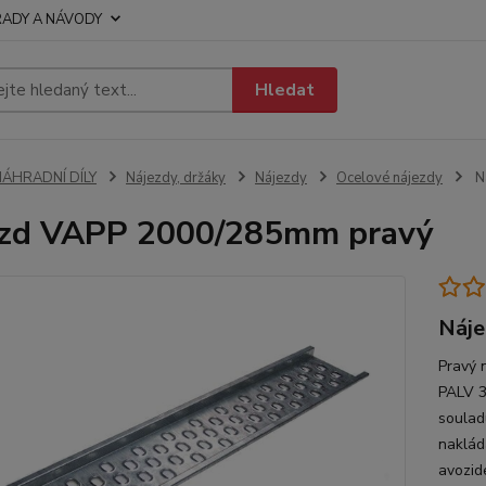
RADY A NÁVODY
Hledat
NÁHRADNÍ DÍLY
Nájezdy, držáky
Nájezdy
Ocelové nájezdy
N
ezd VAPP 2000/285mm pravý
Náj
Pravý 
PALV 3
soulad
naklád
avozide