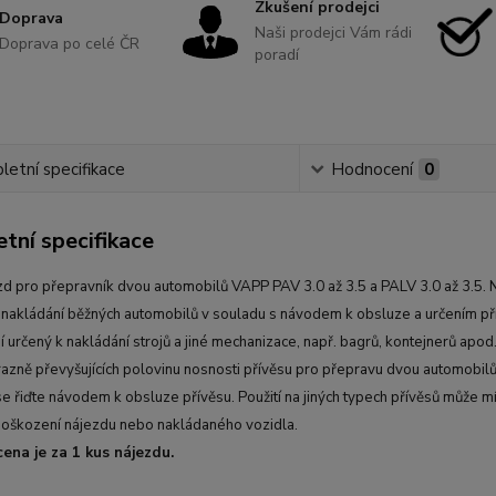
Zkušení prodejci
Doprava
Naši prodejci Vám rádi
Doprava po celé ČR
poradí
etní specifikace
Hodnocení
0
tní specifikace
zd pro přepravník dvou automobilů VAPP PAV 3.0 až 3.5 a PALV 3.0 až 3.5. 
 nakládání běžných automobilů v souladu s návodem k obsluze a určením př
 určený k nakládání strojů a jiné mechanizace, např. bagrů, kontejnerů apod.
razně převyšujících polovinu nosnosti přívěsu pro přepravu dvou automobilů
 se řiďte návodem k obsluze přívěsu. Použití na jiných typech přívěsů může mí
oškození nájezdu nebo nakládaného vozidla.
ena je za 1 kus nájezdu.