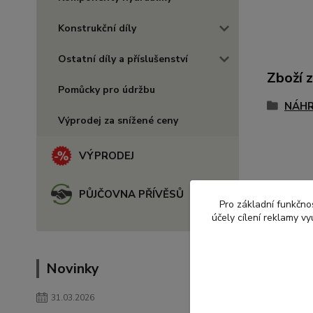
Konstrukční díly
Ostatní díly a příslušenství
Zboží 
Pomůcky pro údržbu
NÁHR
Výprodej za snížené ceny
VÝPRODEJ
PŮJČOVNA PŘÍVĚSŮ
Pro základní funkčnos
účely cílení reklamy v
Novinky
31.03.2026