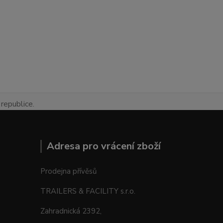
republice.
Adresa pro vrácení zboží
Prodejna přívěsů
TRAILERS & FACILITY s.r.o.
Zahradnická 2392,