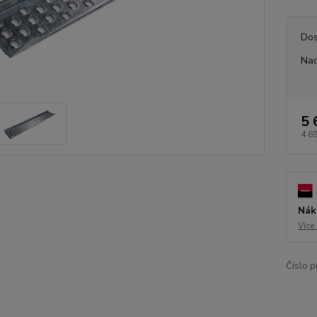
Dos
Nad
5 
4 6
Nák
Více
Číslo p