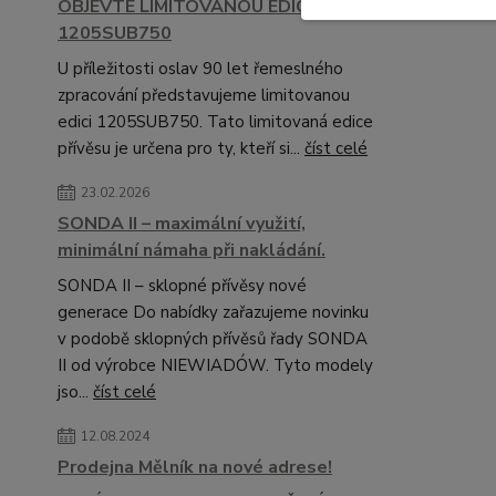
OBJEVTE LIMITOVANOU EDICI
1205SUB750
U příležitosti oslav 90 let řemeslného
zpracování představujeme limitovanou
edici 1205SUB750. Tato limitovaná edice
přívěsu je určena pro ty, kteří si...
číst celé
23.02.2026
SONDA II – maximální využití,
minimální námaha při nakládání.
SONDA II – sklopné přívěsy nové
generace Do nabídky zařazujeme novinku
v podobě sklopných přívěsů řady SONDA
II od výrobce NIEWIADÓW. Tyto modely
jso...
číst celé
12.08.2024
Prodejna Mělník na nové adrese!