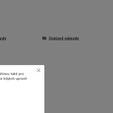
zdy
Ocelové nájezdy
uhlasu také pro
e kdykoli upravit