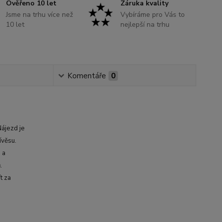
Ověřeno 10 let
Záruka kvality
Jsme na trhu více než
Vybíráme pro Vás to
10 let
nejlepší na trhu
Komentáře
0
Nájezd je
ívěsu.
 a
.
t za