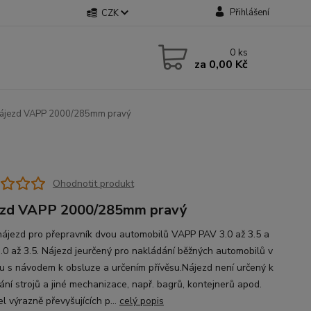
Přihlášení
CZK
0
ks
za
0,00 Kč
ájezd VAPP 2000/285mm pravý
Ohodnotit produkt
ezd VAPP 2000/285mm pravý
nájezd pro přepravník dvou automobilů VAPP PAV 3.0 až 3.5 a
.0 až 3.5. Nájezd jeurčený pro nakládání běžných automobilů v
u s návodem k obsluze a určením přívěsu.Nájezd není určený k
ání strojů a jiné mechanizace, např. bagrů, kontejnerů apod.
l výrazně převyšujících p...
celý popis