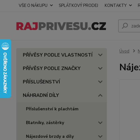
VŠE O NÁKUPU
SPLÁTKOVÝ PRODEJ
KONTAKTY
Úvod
PŘÍVĚSY PODLE VLASTNOSTÍ
Náj
PŘÍVĚSY PODLE ZNAČKY
PŘÍSLUŠENSTVÍ
NÁHRADNÍ DÍLY
Příslušenství k plachtám
Blatníky, zástěrky
Nájezdové brzdy a díly