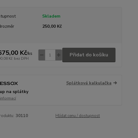
tupnost
Skladem
rozměr
250,00 Kč
675,00 Kč
/
ks
Přidat do košíku
90,08 Kč
bez DPH
Splátková kalkulačka
up na splátky
 informací
roduktu:
30110
Hlídat cenu / dostupnost