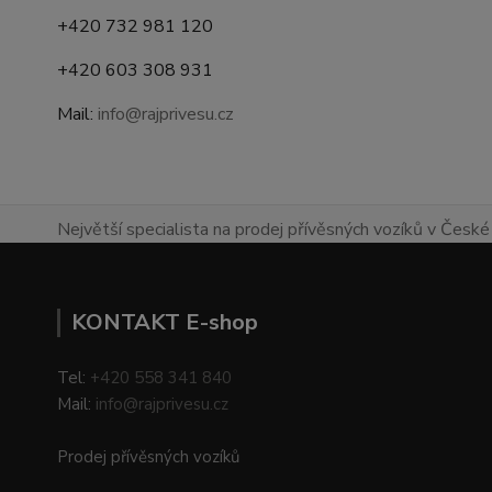
+420 732 981 120
+420 603 308 931
Mail:
info@rajprivesu.cz
Největší specialista na prodej přívěsných vozíků v České 
KONTAKT E-shop
Tel:
+420 558 341 840
Mail:
info@rajprivesu.cz
Prodej přívěsných vozíků