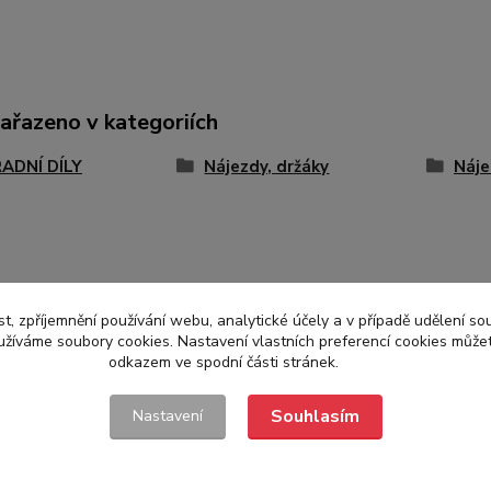
zařazeno v kategoriích
ADNÍ DÍLY
Nájezdy, držáky
Náje
t, zpříjemnění používání webu, analytické účely a v případě udělení so
yužíváme soubory cookies. Nastavení vlastních preferencí cookies můžet
odkazem ve spodní části stránek.
Souhlasím
Nastavení