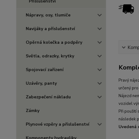
Příslušenství
Nápravy, osy, tlumiče
Navijáky a příslušenství
Opěrná kolečka a podpěry
Kompl
Světla, odrazky, krytky
Komple
Spojovací zařízení
Pravý náje
Uzávěry, panty
určený pro
Nájezd není
Zabezpečení nákladu
vozidel vý
Zámky
Při použití
následek p
Plynové vzpěry a příslušenství
Uvedená c
Komponenty hydrauliky