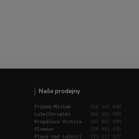
Naše prodejny
Frýdek-Místek       
558 341 840
Luže(Chrudim)       
602 591 589
Kropáčova Vrutice   
603 883 099
Olomouc             
720 951 435
Planá nad Lužnicí   
775 117 577