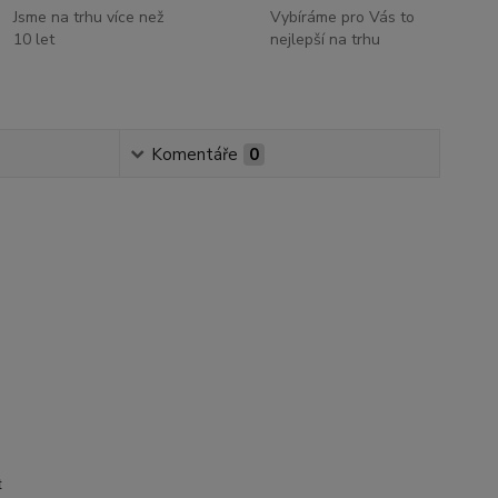
Jsme na trhu více než
Vybíráme pro Vás to
10 let
nejlepší na trhu
Komentáře
0
t