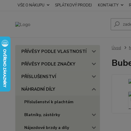
VŠE O NÁKUPU
SPLÁTKOVÝ PRODEJ
KONTAKTY
Úvod
PŘÍVĚSY PODLE VLASTNOSTÍ
Bube
PŘÍVĚSY PODLE ZNAČKY
PŘÍSLUŠENSTVÍ
NÁHRADNÍ DÍLY
Příslušenství k plachtám
Blatníky, zástěrky
Nájezdové brzdy a díly