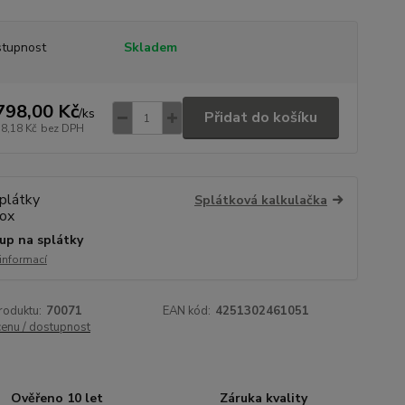
tupnost
Skladem
798,00 Kč
/
ks
Přidat do košíku
18,18 Kč
bez DPH
Splátková kalkulačka
up na splátky
 informací
roduktu:
70071
EAN kód:
4251302461051
cenu / dostupnost
Ověřeno 10 let
Záruka kvality