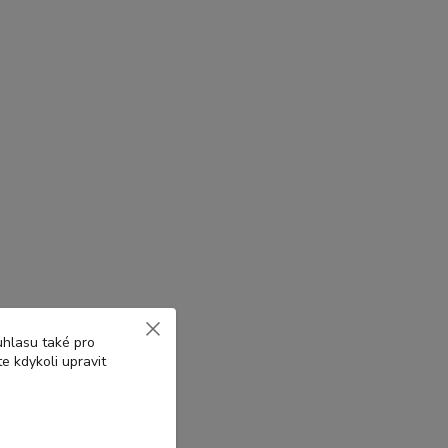
ové bubny
uhlasu také pro
e kdykoli upravit