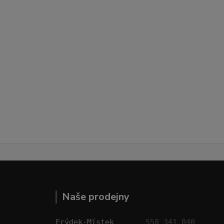
Naše prodejny
Frýdek-Místek       
558 341 840