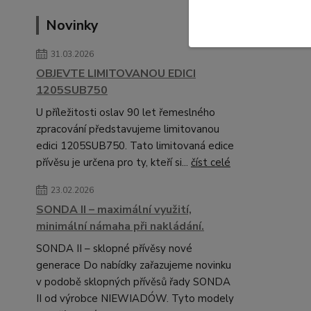
Novinky
31.03.2026
OBJEVTE LIMITOVANOU EDICI
1205SUB750
U příležitosti oslav 90 let řemeslného
zpracování představujeme limitovanou
edici 1205SUB750. Tato limitovaná edice
přívěsu je určena pro ty, kteří si...
číst celé
23.02.2026
SONDA II – maximální využití,
minimální námaha při nakládání.
SONDA II – sklopné přívěsy nové
generace Do nabídky zařazujeme novinku
v podobě sklopných přívěsů řady SONDA
II od výrobce NIEWIADÓW. Tyto modely