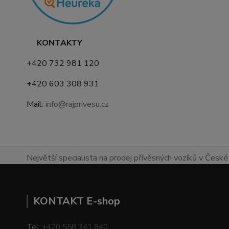
KONTAKTY
+420 732 981 120
+420 603 308 931
Mail:
info@rajprivesu.cz
Největší specialista na prodej přívěsných vozíků v České 
KONTAKT E-shop
Tel:
+420 558 341 840