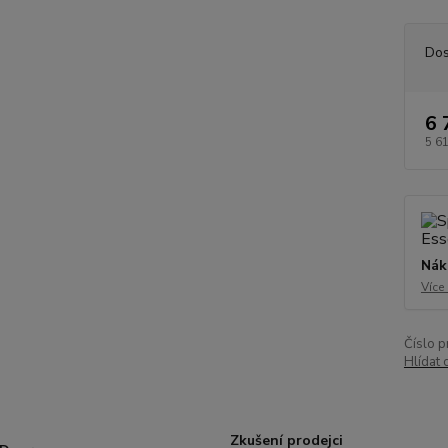
Dos
6 
5 6
Nák
Více
Číslo p
Hlídat 
Zkušení prodejci