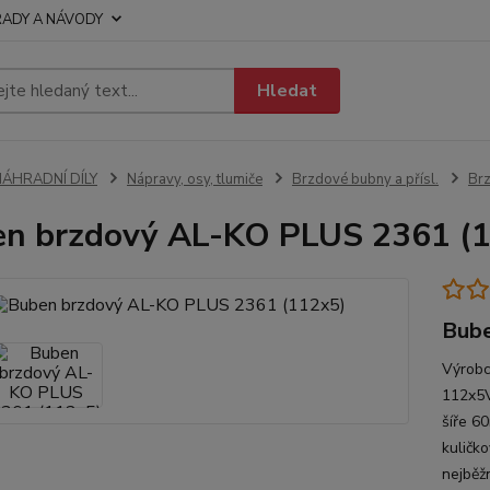
RADY A NÁVODY
Hledat
NÁHRADNÍ DÍLY
Nápravy, osy, tlumiče
Brzdové bubny a přísl.
Br
n brzdový AL-KO PLUS 2361 (
Bube
Výrobc
112x5V
šíře 6
kuličk
nejběž