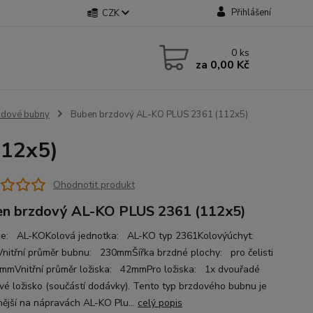
Přihlášení
CZK
0
ks
za
0,00 Kč
zdové bubny
Buben brzdový AL-KO PLUS 2361 (112x5)
112x5)
Ohodnotit produkt
n brzdový AL-KO PLUS 2361 (112x5)
e: AL-KOKolová jednotka: AL-KO typ 2361Kolovýúchyt:
nitřní průměr bubnu: 230mmŠířka brzdné plochy: pro čelisti
0mmVnitřní průměr ložiska: 42mmPro ložiska: 1x dvouřadé
ové ložisko (součástí dodávky). Tento typ brzdového bubnu je
nější na nápravách AL-KO Plu...
celý popis