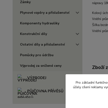
Zámky
nápravy 18
Plynové vzpěry a příslušenství
Kolový úch
Vnitřní pr
Komponenty hydrauliky
Šířka brzdn
Vnitřní pr
Konstrukční díly
Ostatní díly a příslušenství
Pomůcky pro údržbu
Výprodej za snížené ceny
Zboží 
NÁHR
VÝPRODEJ
Pro základní funkčnos
účely cílení reklamy v
PŮJČOVNA PŘÍVĚSŮ