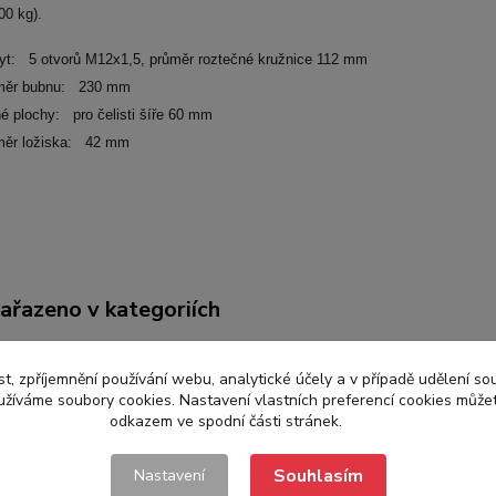
00 kg).
yt: 5 otvorů M12x1,5, průměr roztečné kružnice 112 mm
ůměr bubnu: 230 mm
é plochy: pro čelisti šíře 60 mm
ůměr ložiska: 42 mm
zařazeno v kategoriích
ADNÍ DÍLY
Brzdové bubny a přísl.
Brzd
t, zpříjemnění používání webu, analytické účely a v případě udělení so
yužíváme soubory cookies. Nastavení vlastních preferencí cookies můžet
odkazem ve spodní části stránek.
Souhlasím
Nastavení