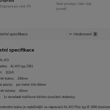
Doprava
Naši prodejci Vám rádi
Doprava po celé ČR
poradí
etní specifikace
Hodnocení
0
tní specifikace
AL-KO
notka: AL-KO typ 2361
yt: 112x5
růměr bubnu: 230mm
né plochy: pro čelisti šíře 60mm
ůměr ložiska: 42mm
a: 1x dvouřadé kuličkové ložisko (součástí dodávky).
brzdového bubnu je nejběžnější na nápravách AL-KO Plus typ B 1800 (nosnos