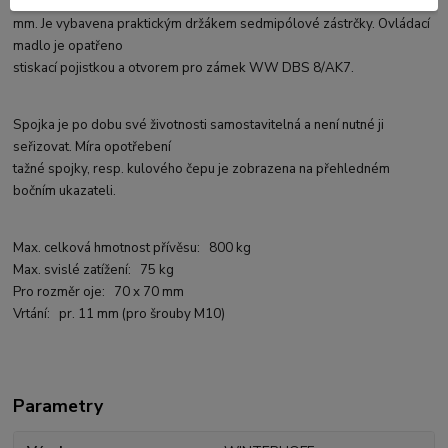
montáž na čtyřhan šíře 70
mm. Je vybavena praktickým držákem sedmipólové zástrčky. Ovládací
madlo je opatřeno
stiskací pojistkou a otvorem pro zámek WW DBS 8/AK7.
Spojka je po dobu své životnosti samostavitelná a není nutné ji
seřizovat. Míra opotřebení
tažné spojky, resp. kulového čepu je zobrazena na přehledném
bočním ukazateli.
Max. celková hmotnost přívěsu: 800 kg
Max. svislé zatížení: 75 kg
Pro rozměr oje: 70 x 70 mm
Vrtání: pr. 11 mm (pro šrouby M10)
Parametry