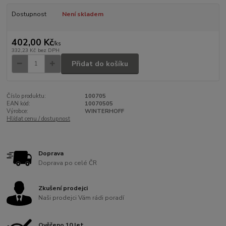
Dostupnost
Není skladem
402,00 Kč
/
ks
332,23 Kč
bez DPH
Přidat do košíku
Číslo produktu:
100705
EAN kód:
10070505
Výrobce:
WINTERHOFF
Hlídat cenu / dostupnost
Doprava
Doprava po celé ČR
Zkušení prodejci
Naši prodejci Vám rádi poradí
Ověřeno 10 let