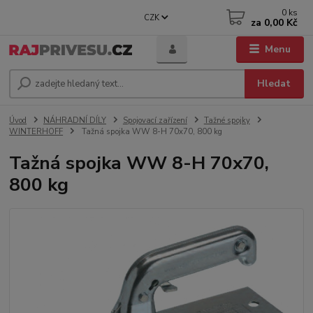
0
ks
CZK
za
0,00 Kč
Menu
Hledat
Úvod
NÁHRADNÍ DÍLY
Spojovací zařízení
Tažné spojky
WINTERHOFF
Tažná spojka WW 8-H 70x70, 800 kg
Tažná spojka WW 8-H 70x70,
800 kg