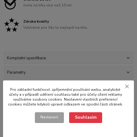
Jsme na trhu více než 10 let
Záruka kvality
Vybíráme pro Vás to nejlepší na trhu
Kompletní specifikace
Parametry
Hodnocení
2
Pro základní funkčnost, zpříjemnění používání webu, analytické
účely a v případě udělení souhlasu také pro účely cílení reklamy
využíváme soubory cookies. Nastavení vlastních preferencí
Komentáře
0
cookies můžete kdykoli upravit odkazem ve spodní části stránek.
Souhlasím
Nastavení
Kompletní specifikace
Standardní tažná spojka 800 kg pro nebrzděné přívěsy. Určená pro