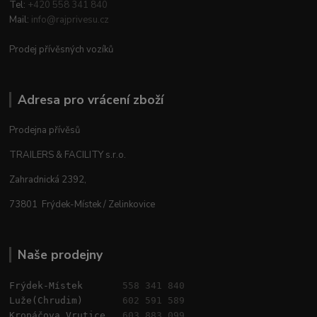
Tel:
+420 558 341 840
Mail:
info@rajprivesu.cz
Prodej přívěsných vozíků
Adresa pro vrácení zboží
Prodejna přívěsů
TRAILERS & FACILITY s.r.o.
Zahradnická 2392,
73801 Frýdek-Místek / Zelinkovice
Naše prodejny
Frýdek-Místek       
558 341 840
Luže(Chrudim)       
602 591 589
Kropáčova Vrutice   
603 883 099