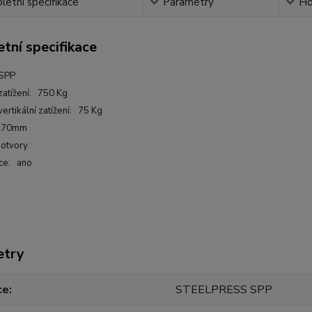
etní specifikace
Parametry
Ho
tní specifikace
SPP
zatížení: 750 Kg
ertikální zatížení: 75 Kg
0x70mm
 otvory
ce: ano
etry
ce
STEELPRESS SPP