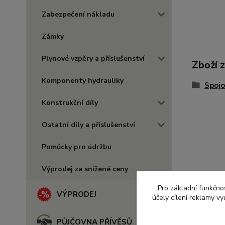
Zabezpečení nákladu
Zámky
Plynové vzpěry a příslušenství
Zboží 
Komponenty hydrauliky
Spojo
Konstrukční díly
Ostatní díly a příslušenství
Pomůcky pro údržbu
Výprodej za snížené ceny
Pro základní funkčnos
VÝPRODEJ
účely cílení reklamy v
PŮJČOVNA PŘÍVĚSŮ