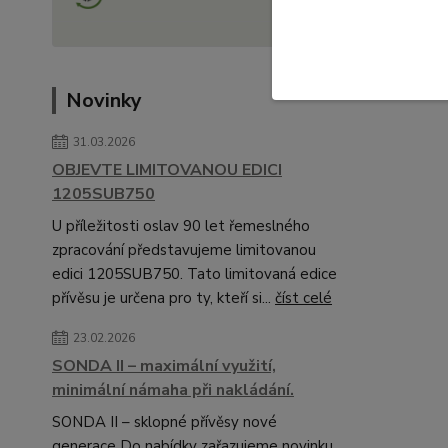
Novinky
31.03.2026
OBJEVTE LIMITOVANOU EDICI
1205SUB750
U příležitosti oslav 90 let řemeslného
zpracování představujeme limitovanou
edici 1205SUB750. Tato limitovaná edice
přívěsu je určena pro ty, kteří si...
číst celé
23.02.2026
SONDA II – maximální využití,
minimální námaha při nakládání.
SONDA II – sklopné přívěsy nové
generace Do nabídky zařazujeme novinku