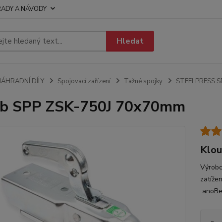
RADY A NÁVODY
Hledat
NÁHRADNÍ DÍLY
Spojovací zařízení
Tažné spojky
STEELPRESS S
ub SPP ZSK-750J 70x70mm
Klo
Výrobc
zatíže
anoBe