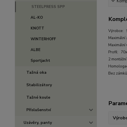
Kompl
STEELPRESS SPP
AL-KO
Komple
KNOTT
Výrobce: 
Maximální 
WINTERHOFF
Maximální v
ALBE
Profil: 7
2 montážní
Sportjacht
Homologa
Tažná oka
Bez zámků
Stabilizátory
Tažné koule
Param
Příslušenství
Výrob
Uzávěry, panty