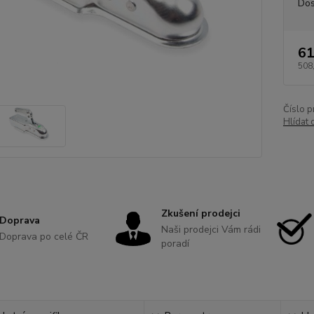
Dos
61
508
Číslo p
Hlídat 
Zkušení prodejci
Doprava
Naši prodejci Vám rádi
Doprava po celé ČR
poradí