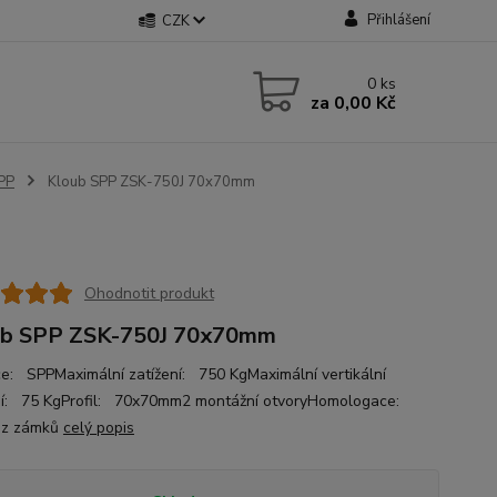
Přihlášení
CZK
0
ks
za
0,00 Kč
PP
Kloub SPP ZSK-750J 70x70mm
Ohodnotit produkt
ub SPP ZSK-750J 70x70mm
e: SPPMaximální zatížení: 750 KgMaximální vertikální
ní: 75 KgProfil: 70x70mm2 montážní otvoryHomologace:
z zámků
celý popis