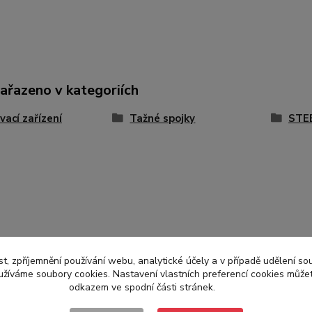
zařazeno v kategoriích
vací zařízení
Tažné spojky
STE
t, zpříjemnění používání webu, analytické účely a v případě udělení so
yužíváme soubory cookies. Nastavení vlastních preferencí cookies můžet
odkazem ve spodní části stránek.