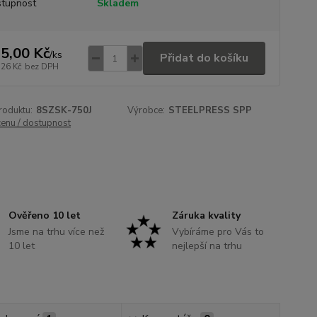
tupnost
Skladem
5,00 Kč
/
ks
Přidat do košíku
,26 Kč
bez DPH
roduktu:
8SZSK-750J
Výrobce:
STEELPRESS SPP
cenu / dostupnost
Ověřeno 10 let
Záruka kvality
Jsme na trhu více než
Vybíráme pro Vás to
10 let
nejlepší na trhu