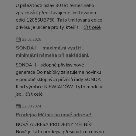
U příležitosti oslav 90 let řemeslného
zpracování představujeme limitovanou
edici 1205SUB750. Tato limitovaná edice
přívěsu je určena pro ty, kteří si...
číst celé
23.02.2026
SONDA II – maximální využití,
minimální námaha při nakládání.
SONDA II – sklopné přívěsy nové
generace Do nabídky zařazujeme novinku
v podobě sklopných přívěsů řady SONDA
II od výrobce NIEWIADÓW. Tyto modely
jso...
číst celé
12.08.2024
Prodejna Mělník na nové adrese!
NOVÁ ADRESA PRODEJNY MĚLNÍK!
Nově je tato prodejna přesunuta na novou