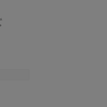
i.
le