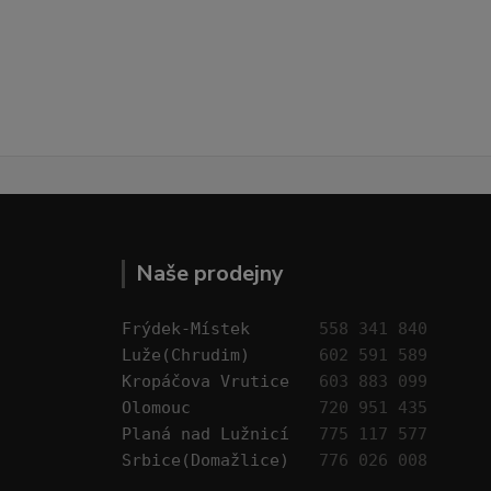
Naše prodejny
Frýdek-Místek       
558 341 840
Luže(Chrudim)       
602 591 589
Kropáčova Vrutice   
603 883 099
Olomouc             
720 951 435
Planá nad Lužnicí   
775 117 577
Srbice(Domažlice)   
776 026 008