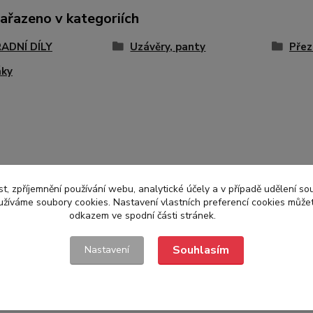
zařazeno v kategoriích
ADNÍ DÍLY
Uzávěry, panty
Přez
áky
t, zpříjemnění používání webu, analytické účely a v případě udělení so
yužíváme soubory cookies. Nastavení vlastních preferencí cookies můžet
odkazem ve spodní části stránek.
Souhlasím
Nastavení