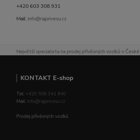
+420 603 308 931
Mail:
info@rajprivesu.cz
Největší specialista na prodej přívěsných vozíků v České 
KONTAKT E-shop
Tel:
+420 558 341 840
Mail:
info@rajprivesu.cz
Prodej přívěsných vozíků