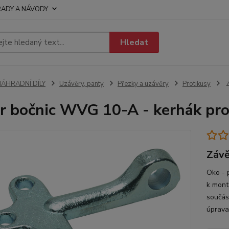
RADY A NÁVODY
Hledat
NÁHRADNÍ DÍLY
Uzávěry, panty
Přezky a uzávěry
Protikusy
Z
r bočnic WVG 10-A - kerhák pro
Závě
Oko - 
k mont
součás
úprava