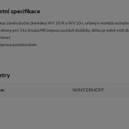
tní specifikace
ikus závěru bočnic (kerháku) WV 10-R a WV 10-L určený k montáži na bočnic
otvory pro 3 ks šroubů M6 (nejsou součástí dodávky, délku je nutné volit d
čnice).
úprava pozinkováním.
etry
ce
WINTERHOFF