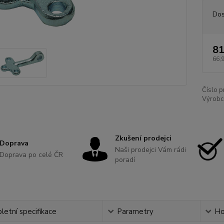
Dos
81
66,
Číslo p
Výrobc
Zkušení prodejci
Doprava
Naši prodejci Vám rádi
Doprava po celé ČR
poradí
etní specifikace
Parametry
Ho