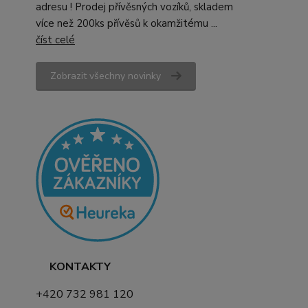
adresu ! Prodej přívěsných vozíků, skladem
více než 200ks přívěsů k okamžitému ...
číst celé
Zobrazit všechny novinky
KONTAKTY
+420 732 981 120