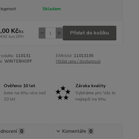
tupnost
Skladem
,00 Kč
/
ks
Přidat do košíku
94 Kč
bez DPH
roduktu:
110131
EAN kód:
11013105
e:
WINTERHOFF
Hlídat cenu / dostupnost
Ověřeno 10 let
Záruka kvality
Jsme na trhu více než
Vybíráme pro Vás to
10 let
nejlepší na trhu
dnocení
0
Komentáře
0