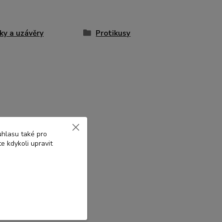
ky a uzávěry
Protikusy
uhlasu také pro
e kdykoli upravit