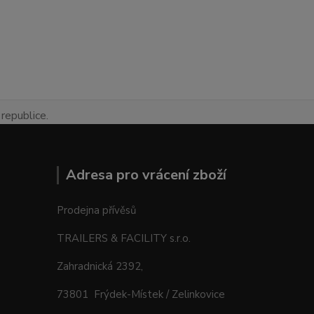
republice.
Adresa pro vrácení zboží
Prodejna přívěsů
TRAILERS & FACILITY s.r.o.
Zahradnická 2392,
73801 Frýdek-Místek / Zelinkovice