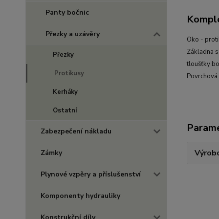
Panty bočnic
Komple
Přezky a uzávěry
Oko - prot
Základna s 
Přezky
tloušťky bo
Protikusy
Povrchová 
Kerháky
Ostatní
Param
Zabezpečení nákladu
Výrob
Zámky
Plynové vzpěry a příslušenství
Komponenty hydrauliky
Konstrukční díly