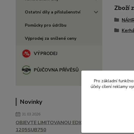
Zboží 
Ostatní díly a příslušenství
NÁHR
Pomůcky pro údržbu
Kerh
Výprodej za snížené ceny
VÝPRODEJ
PŮJČOVNA PŘÍVĚSŮ
Pro základní funkčnos
účely cílení reklamy v
Novinky
31.03.2026
OBJEVTE LIMITOVANOU EDICI
1205SUB750