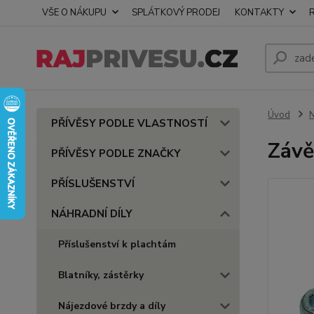
VŠE O NÁKUPU
SPLÁTKOVÝ PRODEJ
KONTAKTY
Úvod
PŘÍVĚSY PODLE VLASTNOSTÍ
Závě
PŘÍVĚSY PODLE ZNAČKY
PŘÍSLUŠENSTVÍ
NÁHRADNÍ DÍLY
Příslušenství k plachtám
Blatníky, zástěrky
Nájezdové brzdy a díly