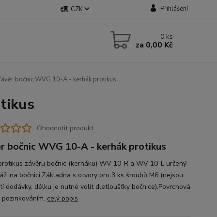
Přihlášení
CZK
0
ks
za
0,00 Kč
ávěr bočnic WVG 10-A - kerhák protikus
tikus
Ohodnotit produkt
r bočnic WVG 10-A - kerhák protikus
protikus závěru bočnic (kerháku) WV 10-R a WV 10-L určený
áži na bočnici.Základna s otvory pro 3 ks šroubů M6 (nejsou
tí dodávky, délku je nutné volit dletloušťky bočnice).Povrchová
 pozinkováním.
celý popis