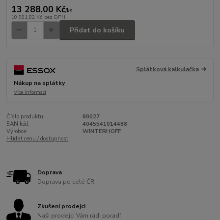
13 288,00 Kč
/
ks
10 981,82 Kč
bez DPH
Přidat do košíku
Splátková kalkulačka
Nákup na splátky
Více informací
Číslo produktu:
80027
EAN kód:
4045541014488
Výrobce:
WINTERHOFF
Hlídat cenu / dostupnost
Doprava
Doprava po celé ČR
Zkušení prodejci
Naši prodejci Vám rádi poradí