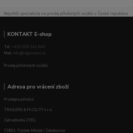
Největší specialista na prodej přívěsných vozíků v České republice.
KONTAKT E-shop
Tel:
+420 558 341 840
Mail:
info@rajprivesu.cz
Prodej přívěsných vozíků
Adresa pro vrácení zboží
Prodejna přívěsů
TRAILERS & FACILITY s.r.o.
Zahradnická 2392,
73801 Frýdek-Místek / Zelinkovice