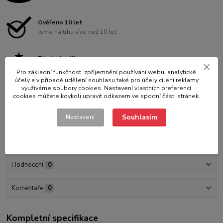
Ověřeno 10 let
Jsme na trhu více než 10 let
Záruka kvality
Vybíráme pro Vás to nejlepší na trhu
Pro základní funkčnost, zpříjemnění používání webu, analytické
účely a v případě udělení souhlasu také pro účely cílení reklamy
využíváme soubory cookies. Nastavení vlastních preferencí
cookies můžete kdykoli upravit odkazem ve spodní části stránek.
Souhlasím
Nastavení
Kompletní specifikace
Parametry
Hodnocení
0
Komentáře
0
Kompletní specifikace