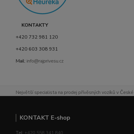
KONTAKTY
+420 732 981 120
+420 603 308 931
Mail:
info@rajprivesu.cz
Největší specialista na prodej přívěsných vozíků v České 
KONTAKT E-shop
Tel:
+420 558 341 840