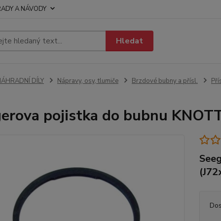
RADY A NÁVODY
Hledat
NÁHRADNÍ DÍLY
Nápravy, osy, tlumiče
Brzdové bubny a přísl.
Pří
erova pojistka do bubnu KNOTT
Seeg
(J72
Dos