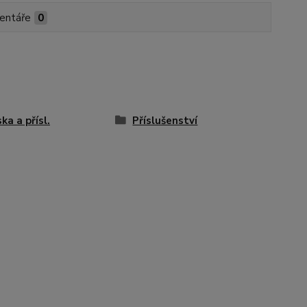
entáře
0
ka a přísl.
Příslušenství