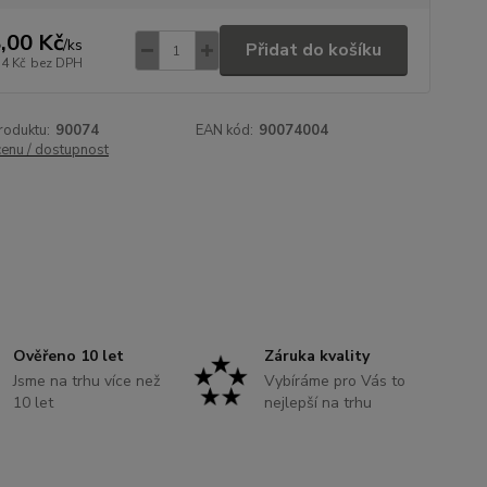
,00 Kč
/
ks
Přidat do košíku
14 Kč
bez DPH
roduktu:
90074
EAN kód:
90074004
cenu / dostupnost
Ověřeno 10 let
Záruka kvality
Jsme na trhu více než
Vybíráme pro Vás to
10 let
nejlepší na trhu