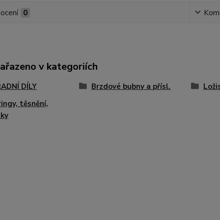
ocení
0
Kom
zařazeno v kategoriích
ADNÍ DÍLY
Brzdové bubny a přísl.
Ložis
ingy, těsnění,
tky