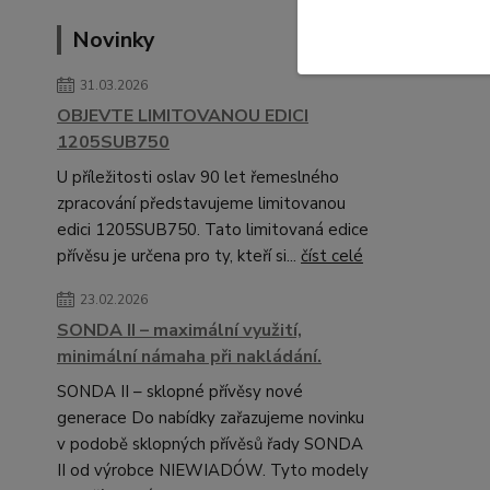
Novinky
31.03.2026
OBJEVTE LIMITOVANOU EDICI
1205SUB750
U příležitosti oslav 90 let řemeslného
zpracování představujeme limitovanou
edici 1205SUB750. Tato limitovaná edice
přívěsu je určena pro ty, kteří si...
číst celé
23.02.2026
SONDA II – maximální využití,
minimální námaha při nakládání.
SONDA II – sklopné přívěsy nové
generace Do nabídky zařazujeme novinku
v podobě sklopných přívěsů řady SONDA
II od výrobce NIEWIADÓW. Tyto modely