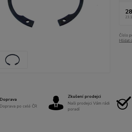
28
23,
Číslo p
Hlídat 
Zkušení prodejci
Doprava
Naši prodejci Vám rádi
Doprava po celé ČR
poradí