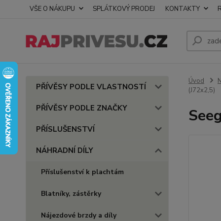
VŠE O NÁKUPU
SPLÁTKOVÝ PRODEJ
KONTAKTY
Úvod
PŘÍVĚSY PODLE VLASTNOSTÍ
(J72x2,5)
PŘÍVĚSY PODLE ZNAČKY
Seeg
PŘÍSLUŠENSTVÍ
NÁHRADNÍ DÍLY
Příslušenství k plachtám
Blatníky, zástěrky
Nájezdové brzdy a díly