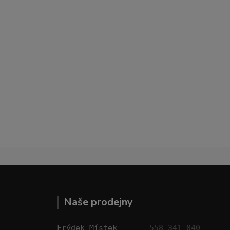
Naše prodejny
Frýdek-Místek       
558 341 840