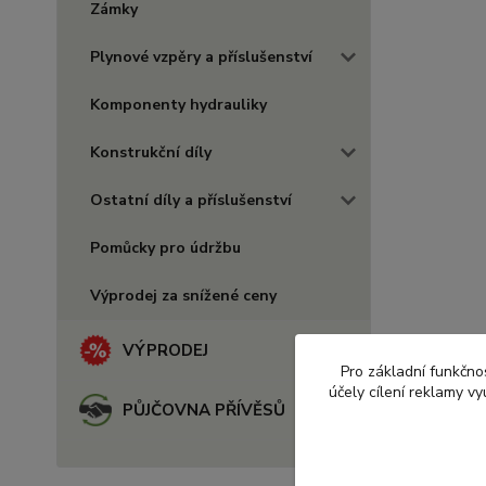
Zámky
Plynové vzpěry a příslušenství
Komponenty hydrauliky
Konstrukční díly
Ostatní díly a příslušenství
Pomůcky pro údržbu
Výprodej za snížené ceny
VÝPRODEJ
Pro základní funkčnos
účely cílení reklamy v
PŮJČOVNA PŘÍVĚSŮ